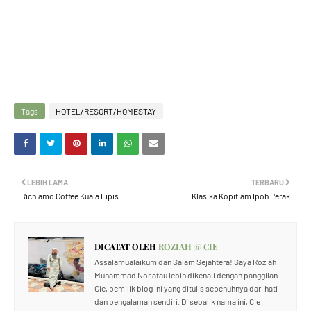
Tags
HOTEL/RESORT/HOMESTAY
LEBIH LAMA
TERBARU
Richiamo Coffee Kuala Lipis
Klasika Kopitiam Ipoh Perak
DICATAT OLEH
ROZIAH @ CIE
Assalamualaikum dan Salam Sejahtera! Saya Roziah
Muhammad Nor atau lebih dikenali dengan panggilan
Cie, pemilik blog ini yang ditulis sepenuhnya dari hati
dan pengalaman sendiri. Di sebalik nama ini, Cie