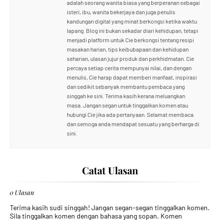
adalah seorang wanita biasa yang berperanan sebagai
isteri, ibu, wanita bekerjaya dan juga penulis
kandungan digital yang minat berkongsi ketika waktu
lapang. Blog ini bukan sekadar diari kehidupan, tetapi
menjadi platform untuk Cie berkongsi tentang resipi
masakan harian, tips keibubapaan dan kehidupan
seharian, ulasan jujur produk dan perkhidmatan. Cie
percaya setiap cerita mempunyai nilai, dan dengan
menulis, Cie harap dapat memberi manfaat, inspirasi
dan sedikit sebanyak membantu pembaca yang
singgah ke sini. Terima kasih kerana meluangkan
masa. Jangan segan untuk tinggalkan komen atau
hubungi Cie jika ada pertanyaan. Selamat membaca
dan semoga anda mendapat sesuatu yang berharga di
sini.
Catat Ulasan
0 Ulasan
Terima kasih sudi singgah! Jangan segan-segan tinggalkan komen.
Sila tinggalkan komen dengan bahasa yang sopan. Komen