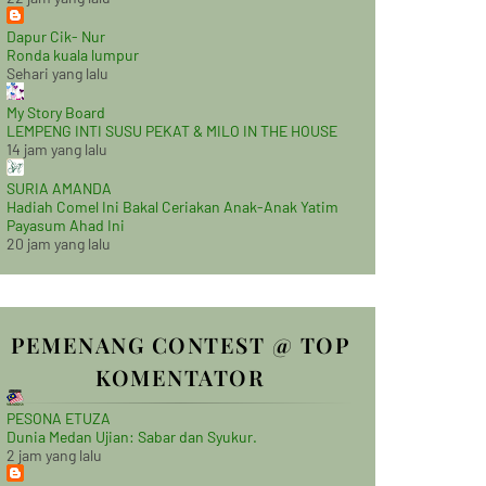
Dapur Cik- Nur
Ronda kuala lumpur
Sehari yang lalu
My Story Board
LEMPENG INTI SUSU PEKAT & MILO IN THE HOUSE
14 jam yang lalu
SURIA AMANDA
Hadiah Comel Ini Bakal Ceriakan Anak-Anak Yatim
Payasum Ahad Ini
20 jam yang lalu
PEMENANG CONTEST @ TOP
KOMENTATOR
PESONA ETUZA
Dunia Medan Ujian: Sabar dan Syukur.
2 jam yang lalu