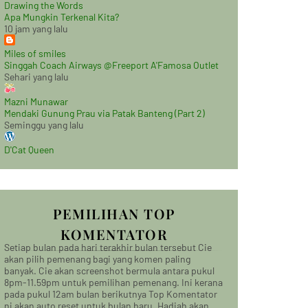
Drawing the Words
Apa Mungkin Terkenal Kita?
10 jam yang lalu
Miles of smiles
Singgah Coach Airways @Freeport A'Famosa Outlet
Sehari yang lalu
Mazni Munawar
Mendaki Gunung Prau via Patak Banteng (Part 2)
Seminggu yang lalu
D'Cat Queen
PEMILIHAN TOP
KOMENTATOR
Setiap bulan pada hari terakhir bulan tersebut Cie
akan pilih pemenang bagi yang komen paling
banyak. Cie akan screenshot bermula antara pukul
8pm-11.59pm untuk pemilihan pemenang. Ini kerana
pada pukul 12am bulan berikutnya Top Komentator
ni akan auto reset untuk bulan baru. Hadiah akan