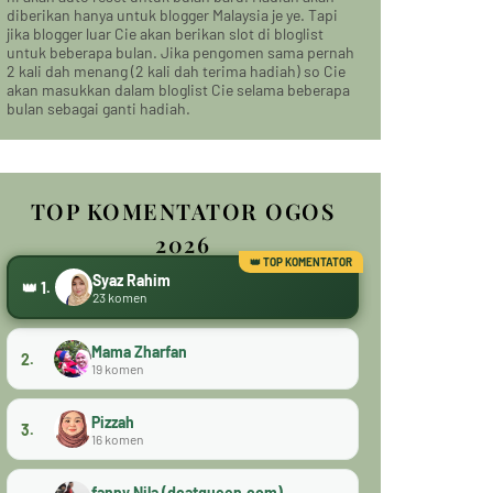
diberikan hanya untuk blogger Malaysia je ye. Tapi
jika blogger luar Cie akan berikan slot di bloglist
untuk beberapa bulan. Jika pengomen sama pernah
2 kali dah menang (2 kali dah terima hadiah) so Cie
akan masukkan dalam bloglist Cie selama beberapa
bulan sebagai ganti hadiah.
TOP KOMENTATOR OGOS
2026
Syaz Rahim
👑 1.
23 komen
Mama Zharfan
2.
19 komen
Pizzah
3.
16 komen
fanny Nila (dcatqueen.com)