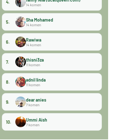
4.
14 komen
Sha Mohamed
5.
14 komen
Rawiwa
6.
14 komen
thisni3za
7.
11 komen
adnil linda
8.
11 komen
dear anies
9.
7 komen
Ummi Aish
10.
7 komen