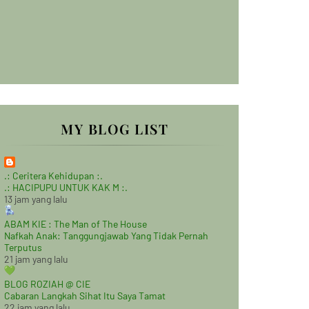
MY BLOG LIST
.: Ceritera Kehidupan :.
.: HACIPUPU UNTUK KAK M :.
13 jam yang lalu
ABAM KIE : The Man of The House
Nafkah Anak: Tanggungjawab Yang Tidak Pernah
Terputus
21 jam yang lalu
BLOG ROZIAH @ CIE
Cabaran Langkah Sihat Itu Saya Tamat
22 jam yang lalu