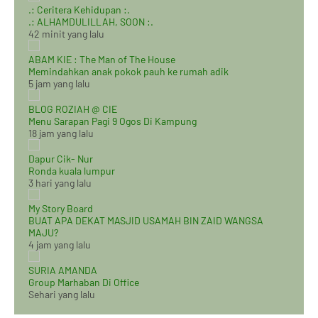
.: Ceritera Kehidupan :.
.: ALHAMDULILLAH, SOON :.
42 minit yang lalu
ABAM KIE : The Man of The House
Memindahkan anak pokok pauh ke rumah adik
5 jam yang lalu
BLOG ROZIAH @ CIE
Menu Sarapan Pagi 9 Ogos Di Kampung
18 jam yang lalu
Dapur Cik- Nur
Ronda kuala lumpur
3 hari yang lalu
My Story Board
BUAT APA DEKAT MASJID USAMAH BIN ZAID WANGSA
MAJU?
4 jam yang lalu
SURIA AMANDA
Group Marhaban Di Office
Sehari yang lalu