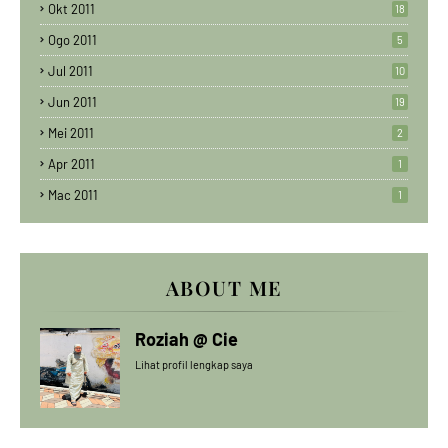
Okt 2011
18
Ogo 2011
5
Jul 2011
10
Jun 2011
19
Mei 2011
2
Apr 2011
1
Mac 2011
1
ABOUT ME
Roziah @ Cie
Lihat profil lengkap saya