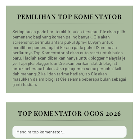
PEMILIHAN TOP KOMENTATOR
Setiap bulan pada hari terakhir bulan tersebut Cie akan pilih
pemenang bagi yang komen paling banyak. Cie akan
screenshot bermula antara pukul 8pm-11.59pm untuk
pemilihan pemenang. Ini kerana pada pukul 12am bulan
berikutnya Top Komentator ni akan auto reset untuk bulan
baru. Hadiah akan diberikan hanya untuk blogger Malaysia je
ye. Tapi jika blogger luar Cie akan berikan slot di bloglist
untuk beberapa bulan. Jika pengomen sama pernah 2 kali
dah menang (2 kali dah terima hadiah) so Cie akan
masukkan dalam bloglist Cie selama beberapa bulan sebagai
ganti hadiah.
TOP KOMENTATOR OGOS 2026
Mengira top komentator…