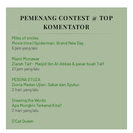
PEMENANG CONTEST @ TOP
KOMENTATOR
Miles of smiles
Movie time | Spiderman: Brand New Day
6 jam yang lalu
Mazni Munawar
Ziarah Taif - Masjid Ibn Al-Abbas & pasar buah Taif
21 jam yang lalu
PESONA ETUZA
Dunia Medan Ujian: Sabar dan Syukur.
2 hari yang lalu
Drawing the Words
Apa Mungkin Terkenal Kita?
2 hari yang lalu
D'Cat Queen