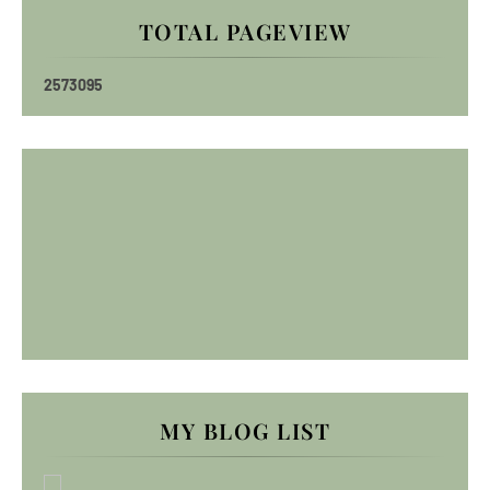
TOTAL PAGEVIEW
2
5
7
3
0
9
5
MY BLOG LIST