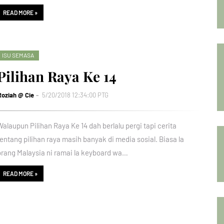
READ MORE »
ISU SEMASA
Pilihan Raya Ke 14
Roziah @ Cie
5/20/2018 12:34:00 PTG
Walaupun Pilihan Raya Ke 14 dah berlalu pergi tapi cerita
tentang pilihan raya masih banyak di media sosial. Biasa la
orang Malaysia ni ramai la keyboard wa…
READ MORE »