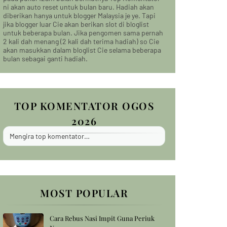
ni akan auto reset untuk bulan baru. Hadiah akan
diberikan hanya untuk blogger Malaysia je ye. Tapi
jika blogger luar Cie akan berikan slot di bloglist
untuk beberapa bulan. Jika pengomen sama pernah
2 kali dah menang (2 kali dah terima hadiah) so Cie
akan masukkan dalam bloglist Cie selama beberapa
bulan sebagai ganti hadiah.
TOP KOMENTATOR OGOS
2026
Mengira top komentator…
MOST POPULAR
Cara Rebus Nasi Impit Guna Periuk