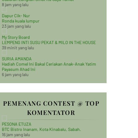
8 jam yang lalu
Dapur Cik- Nur
Ronda kuala lumpur
23 jam yang lalu
My Story Board
LEMPENG INTI SUSU PEKAT & MILO IN THE HOUSE
39 minit yang lalu
SURIA AMANDA
Hadiah Comel Ini Bakal Ceriakan Anak-Anak Yatim
Payasum Ahad Ini
6 jam yang lalu
PEMENANG CONTEST @ TOP
KOMENTATOR
PESONA ETUZA
BTC Bistro Inanam, Kota Kinabalu, Sabah.
16 jam yang lalu