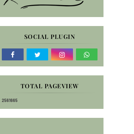
SOCIAL PLUGIN
TOTAL PAGEVIEW
2
5
6
1
6
6
5