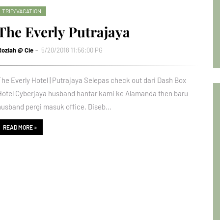
TRIP/VACATION
The Everly Putrajaya
Roziah @ Cie
5/20/2018 11:56:00 PG
The Everly Hotel | Putrajaya Selepas check out dari Dash Box
Hotel Cyberjaya husband hantar kami ke Alamanda then baru
husband pergi masuk office. Diseb…
READ MORE »