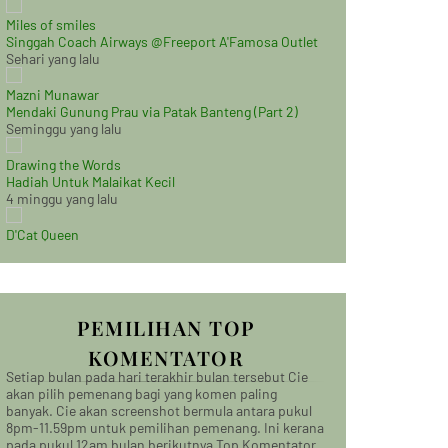
Miles of smiles
Singgah Coach Airways @Freeport A'Famosa Outlet
Sehari yang lalu
Mazni Munawar
Mendaki Gunung Prau via Patak Banteng (Part 2)
Seminggu yang lalu
Drawing the Words
Hadiah Untuk Malaikat Kecil
4 minggu yang lalu
D'Cat Queen
PEMILIHAN TOP
KOMENTATOR
Setiap bulan pada hari terakhir bulan tersebut Cie
akan pilih pemenang bagi yang komen paling
banyak. Cie akan screenshot bermula antara pukul
8pm-11.59pm untuk pemilihan pemenang. Ini kerana
pada pukul 12am bulan berikutnya Top Komentator