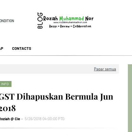
ONDITION
AP
CONTACTS
Papar semua
INFO
GST Dihapuskan Bermula Jun
2018
Roziah @ Cie
5/26/2018 04:00:00 PTG