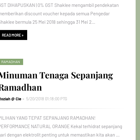
GST DIHAPUSKAN | 0% GST Shaklee mengambil pendekatan
memberikan discount voucher kepada semua Pengedar
Shaklee bermula 25 Mei 2018 sehingga 31 Mei 2…
READ MORE »
RAMADHAN
Minuman Tenaga Sepanjang
Ramadhan
Roziah @ Cie
5/20/2018 01:18:00 PTG
PILIHAN YANG TEPAT SEPANJANG RAMADHAN!
PERFORMANCE NATURAL ORANGE Kekal terhidrat sepanjang
gari dengan elektrolit penting untuk memastikan kita akan …