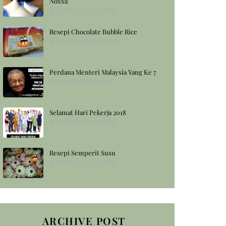
Noxxa
5/06/2018 01:34:00 PTG
Resepi Chocolate Bubble Rice
8/03/2014 05:32:00 PTG
Perdana Menteri Malaysia Yang Ke 7
5/11/2018 11:55:00 PG
Selamat Hari Pekerja 2018
5/01/2018 01:18:00 PTG
Resepi Semperit Susu
8/03/2014 12:11:00 PTG
ARCHIVE POST