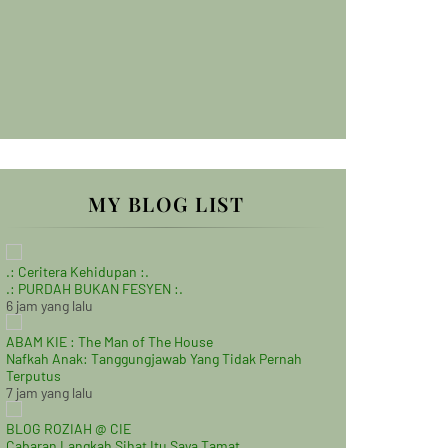
MY BLOG LIST
.: Ceritera Kehidupan :.
.: PURDAH BUKAN FESYEN :.
6 jam yang lalu
ABAM KIE : The Man of The House
Nafkah Anak: Tanggungjawab Yang Tidak Pernah
Terputus
7 jam yang lalu
BLOG ROZIAH @ CIE
Cabaran Langkah Sihat Itu Saya Tamat