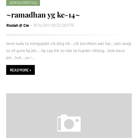
CERITA CERITI KU
~ramadhan yg ke-14~
Roziah @ Cie
8/14/2011 09:32:00 PTG
lame suda ta mengupdet cik blog nih...cik berokben wat hal...selo sesgt
so o9 gune hp jeh....hp cap itik so tale na hupdet cikblog...bole bace
jeh...huh...so r…
READ MORE »