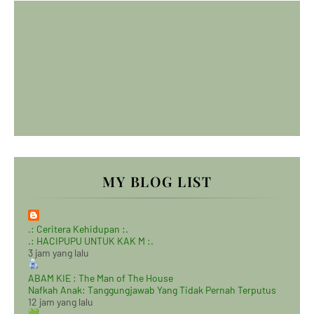
MY BLOG LIST
.: Ceritera Kehidupan :.
.: HACIPUPU UNTUK KAK M :.
3 jam yang lalu
ABAM KIE : The Man of The House
Nafkah Anak: Tanggungjawab Yang Tidak Pernah Terputus
12 jam yang lalu