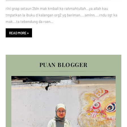
rini gnap setaun 2bln mak kmbali ke rahmahtullah...ya allah kau
tmpatkan la ibuku d kalangan org2 yg beriman....aminn....rndu sgt ka
mak...ta tebendung da rsen…
READ MORE »
PUAN BLOGGER