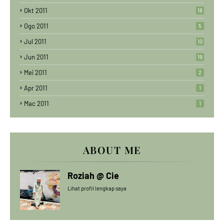
Okt 2011
18
Ogo 2011
5
Jul 2011
10
Jun 2011
19
Mei 2011
2
Apr 2011
1
Mac 2011
1
ABOUT ME
Roziah @ Cie
Lihat profil lengkap saya