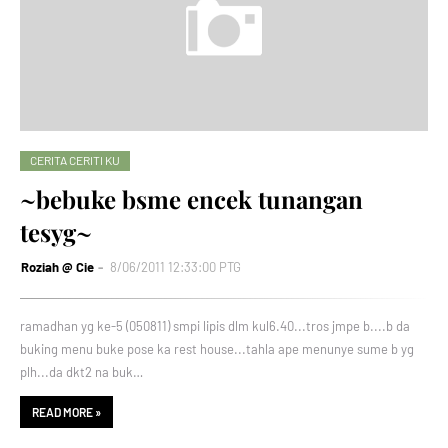
CERITA CERITI KU
~bebuke bsme encek tunangan
tesyg~
Roziah @ Cie
8/06/2011 12:33:00 PTG
ramadhan yg ke-5 (050811) smpi lipis dlm kul6.40...tros jmpe b....b da
buking menu buke pose ka rest house...tahla ape menunye sume b yg
plh...da dkt2 na buk…
READ MORE »