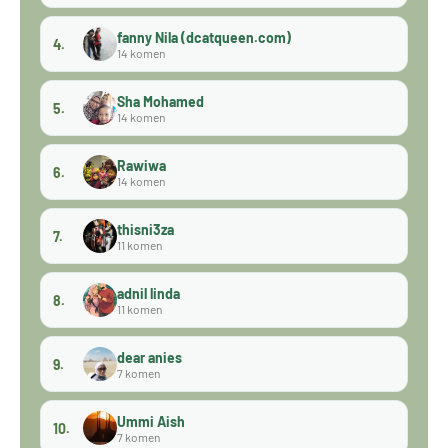
fanny Nila (dcatqueen.com)
4.
14 komen
Sha Mohamed
5.
14 komen
Rawiwa
6.
14 komen
thisni3za
7.
11 komen
adnil linda
8.
11 komen
dear anies
9.
7 komen
Ummi Aish
10.
7 komen