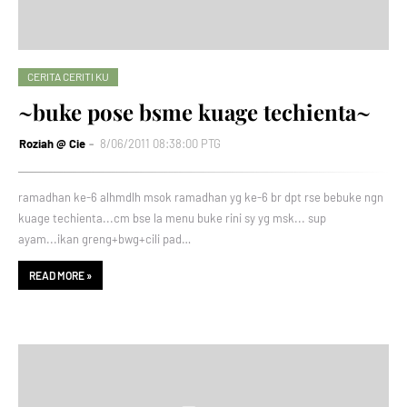
CERITA CERITI KU
~buke pose bsme kuage techienta~
Roziah @ Cie
8/06/2011 08:38:00 PTG
ramadhan ke-6 alhmdlh msok ramadhan yg ke-6 br dpt rse bebuke ngn
kuage techienta...cm bse la menu buke rini sy yg msk... sup
ayam...ikan greng+bwg+cili pad…
READ MORE »