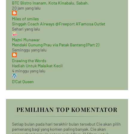
BTC Bistro Inanam, Kota Kinabalu, Sabah.
20 jam yang lalu
Miles of smiles
Singgah Coach Airways @Freeport A'Famosa Outlet
Sehari yang lalu
Mazni Munawar
Mendaki Gunung Prau via Patak Banteng (Part 2)
Seminggu yang lalu
Drawing the Words
Hadiah Untuk Malaikat Kecil
4 minggu yang lalu
D'Cat Queen
PEMILIHAN TOP KOMENTATOR
Setiap bulan pada hari terakhir bulan tersebut Cie akan pilih
pemenang bagi yang komen paling banyak. Cie akan