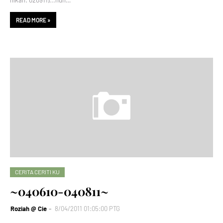
nikah: 020911)...huh…
READ MORE »
CERITA CERITI KU
~040610-040811~
Roziah @ Cie
8/04/2011 01:05:00 PTG