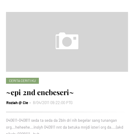
CERITA CERITI KU
~epi 2nd enebeseri~
Roziah @ Cie
8/04/2011 09:22:00 PTG
040611-040811 seda ta seda da 2bln dri nih begelar sang tunangan
org...heheehe...inslyh 040911 nnt da betuka mnjdi isteri org da....(akd