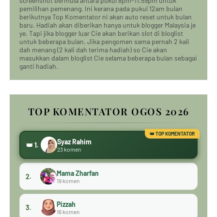
screenshot bermula antara pukul 8pm-11.59pm untuk
pemilihan pemenang. Ini kerana pada pukul 12am bulan
berikutnya Top Komentator ni akan auto reset untuk bulan
baru. Hadiah akan diberikan hanya untuk blogger Malaysia je
ye. Tapi jika blogger luar Cie akan berikan slot di bloglist
untuk beberapa bulan. Jika pengomen sama pernah 2 kali
dah menang (2 kali dah terima hadiah) so Cie akan
masukkan dalam bloglist Cie selama beberapa bulan sebagai
ganti hadiah.
TOP KOMENTATOR OGOS 2026
Syaz Rahim
👑 1.
23 komen
Mama Zharfan
2.
19 komen
Pizzah
3.
16 komen