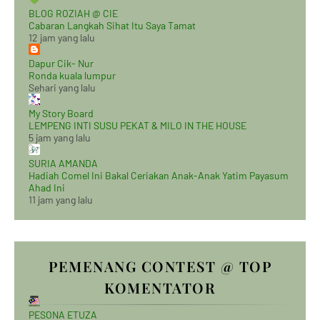
BLOG ROZIAH @ CIE
Cabaran Langkah Sihat Itu Saya Tamat
12 jam yang lalu
Dapur Cik- Nur
Ronda kuala lumpur
Sehari yang lalu
My Story Board
LEMPENG INTI SUSU PEKAT & MILO IN THE HOUSE
5 jam yang lalu
SURIA AMANDA
Hadiah Comel Ini Bakal Ceriakan Anak-Anak Yatim Payasum
Ahad Ini
11 jam yang lalu
PEMENANG CONTEST @ TOP
KOMENTATOR
PESONA ETUZA