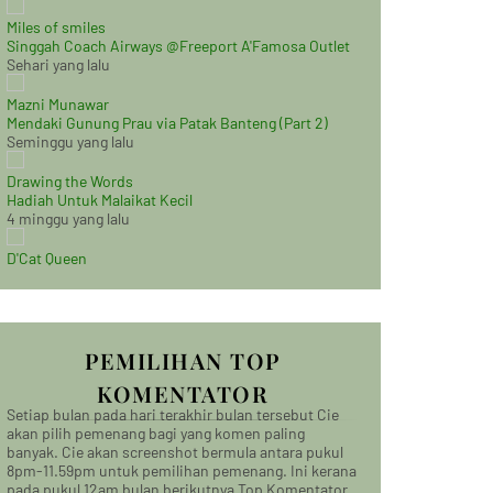
Miles of smiles
Singgah Coach Airways @Freeport A'Famosa Outlet
Sehari yang lalu
Mazni Munawar
Mendaki Gunung Prau via Patak Banteng (Part 2)
Seminggu yang lalu
Drawing the Words
Hadiah Untuk Malaikat Kecil
4 minggu yang lalu
D'Cat Queen
PEMILIHAN TOP
KOMENTATOR
Setiap bulan pada hari terakhir bulan tersebut Cie
akan pilih pemenang bagi yang komen paling
banyak. Cie akan screenshot bermula antara pukul
8pm-11.59pm untuk pemilihan pemenang. Ini kerana
pada pukul 12am bulan berikutnya Top Komentator