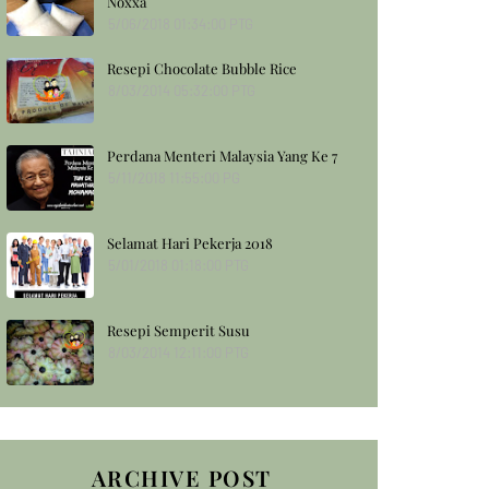
Noxxa
5/06/2018 01:34:00 PTG
Resepi Chocolate Bubble Rice
8/03/2014 05:32:00 PTG
Perdana Menteri Malaysia Yang Ke 7
5/11/2018 11:55:00 PG
Selamat Hari Pekerja 2018
5/01/2018 01:18:00 PTG
Resepi Semperit Susu
8/03/2014 12:11:00 PTG
ARCHIVE POST