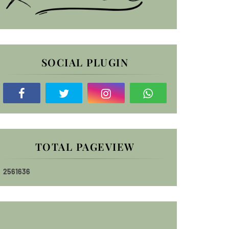
SOCIAL PLUGIN
TOTAL PAGEVIEW
2
5
6
1
6
3
6