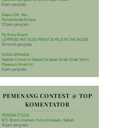
8 jam yang lalu
Dapur Cik- Nur
Ronda kuala lumpur
23 jam yang lalu
My Story Board
LEMPENG INTI SUSU PEKAT & MILO IN THE HOUSE
30 minit yang lalu
SURIA AMANDA
Hadiah Comel Ini Bakal Ceriakan Anak-Anak Yatim
Payasum Ahad Ini
6 jam yang lalu
PEMENANG CONTEST @ TOP
KOMENTATOR
PESONA ETUZA
BTC Bistro Inanam, Kota Kinabalu, Sabah.
16 jam yang lalu