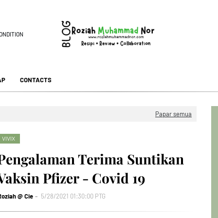
ONDITION
AP
CONTACTS
Papar semua
VIVIX
Pengalaman Terima Suntikan
Vaksin Pfizer - Covid 19
Roziah @ Cie
5/28/2021 01:30:00 PTG