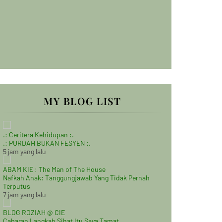
MY BLOG LIST
.: Ceritera Kehidupan :.
.: PURDAH BUKAN FESYEN :.
5 jam yang lalu
ABAM KIE : The Man of The House
Nafkah Anak: Tanggungjawab Yang Tidak Pernah
Terputus
7 jam yang lalu
BLOG ROZIAH @ CIE
Cabaran Langkah Sihat Itu Saya Tamat