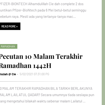
PFIZER-BIONTECH Alhamdulillah Cie dah complete 2 dos
suntikan Pfizer-BioNtech pada 6 Mei betul-betul seminggu
sebelum raya. Mesti ada yang tertanya-tanya mac…
READ MORE »
RAMADHAN
Pecutan 10 Malam Terakhir
Ramadhan 1442H
Roziah @ Cie
5/02/2021 07:31:00 PG
10 MALAM TERAKHIR RAMADHAN BILA TARIKH BERLAKUNYA
MALAM LAILATUL QADAR? Secara umumnya tiada sesiapa pun
yang mengetahui bilakah waktu sebenar malam Lailatul …