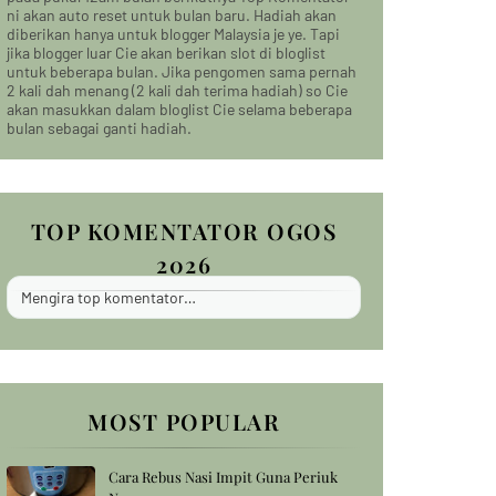
ni akan auto reset untuk bulan baru. Hadiah akan
diberikan hanya untuk blogger Malaysia je ye. Tapi
jika blogger luar Cie akan berikan slot di bloglist
untuk beberapa bulan. Jika pengomen sama pernah
2 kali dah menang (2 kali dah terima hadiah) so Cie
akan masukkan dalam bloglist Cie selama beberapa
bulan sebagai ganti hadiah.
TOP KOMENTATOR OGOS
2026
Mengira top komentator…
MOST POPULAR
Cara Rebus Nasi Impit Guna Periuk