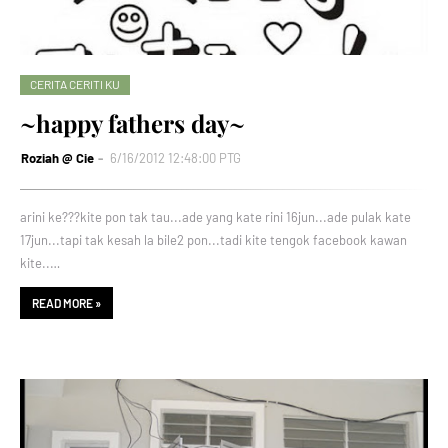
CERITA CERITI KU
~happy fathers day~
Roziah @ Cie
6/16/2012 12:48:00 PTG
arini ke???kite pon tak tau...ade yang kate rini 16jun...ade pulak kate
17jun...tapi tak kesah la bile2 pon...tadi kite tengok facebook kawan
kite..…
READ MORE »