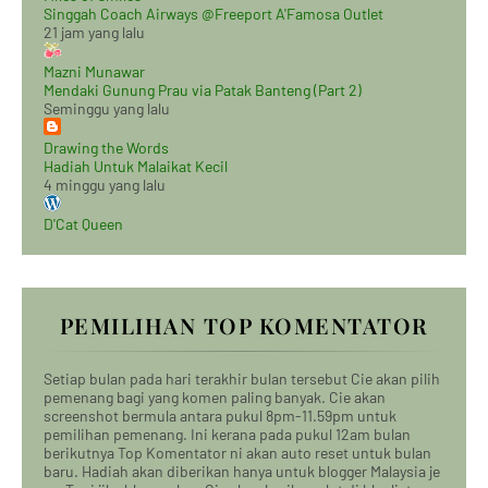
Singgah Coach Airways @Freeport A'Famosa Outlet
21 jam yang lalu
Mazni Munawar
Mendaki Gunung Prau via Patak Banteng (Part 2)
Seminggu yang lalu
Drawing the Words
Hadiah Untuk Malaikat Kecil
4 minggu yang lalu
D'Cat Queen
PEMILIHAN TOP KOMENTATOR
Setiap bulan pada hari terakhir bulan tersebut Cie akan pilih
pemenang bagi yang komen paling banyak. Cie akan
screenshot bermula antara pukul 8pm-11.59pm untuk
pemilihan pemenang. Ini kerana pada pukul 12am bulan
berikutnya Top Komentator ni akan auto reset untuk bulan
baru. Hadiah akan diberikan hanya untuk blogger Malaysia je