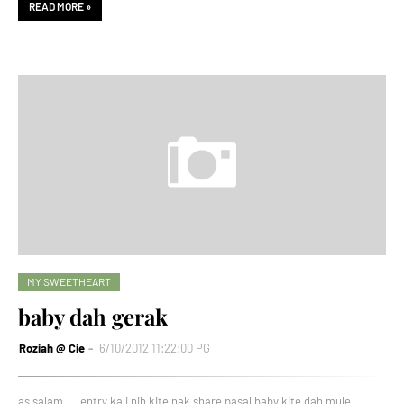
READ MORE »
MY SWEETHEART
baby dah gerak
Roziah @ Cie
6/10/2012 11:22:00 PG
as salam.... entry kali nih kite nak share pasal baby kite dah mule