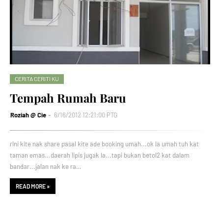
CERITA CERITI KU
Tempah Rumah Baru
Roziah @ Cie
6/16/2012 12:21:00 PTG
rini kite nak share pasal kite ade booking umah...ok la umah tuh kat
taman emas...daerah lipis jugak la...tapi bukan betol2 kat dalam
bandar...jalan nak ke ra…
READ MORE »