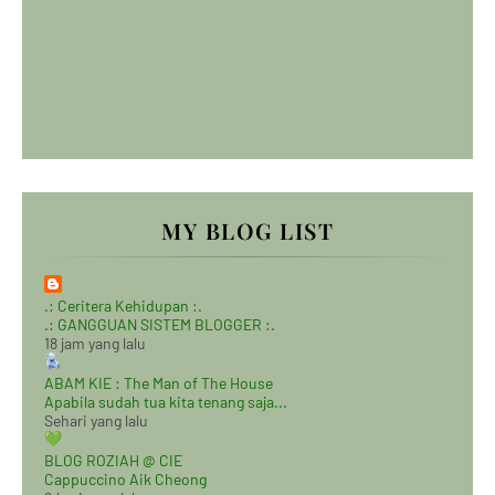
MY BLOG LIST
.: Ceritera Kehidupan :.
.: GANGGUAN SISTEM BLOGGER :.
18 jam yang lalu
ABAM KIE : The Man of The House
Apabila sudah tua kita tenang saja...
Sehari yang lalu
BLOG ROZIAH @ CIE
Cappuccino Aik Cheong