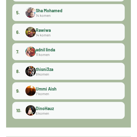
Sha Mohamed
5.
14 komen
Rawiwa
6.
14 komen
adnil linda
7.
11 komen
thisni3za
8.
9 komen
Ummi Aish
9.
7 komen
DinoHauz
10.
6 komen