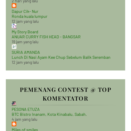
2 hari yang lalu
Dapur Cik- Nur
Ronda kuala lumpur
12 jam yang lalu
My Story Board
ANUAR CURRY FISH HEAD - BANGSAR
19 jam yang lalu
SURIA AMANDA
Lunch Di Nasi Ayam Kee Chup Sebelum Balik Seremban
12 jam yang lalu
PEMENANG CONTEST @ TOP
KOMENTATOR
PESONA ETUZA
BTC Bistro Inanam, Kota Kinabalu, Sabah.
4 jam yang lalu
Miles of smiles