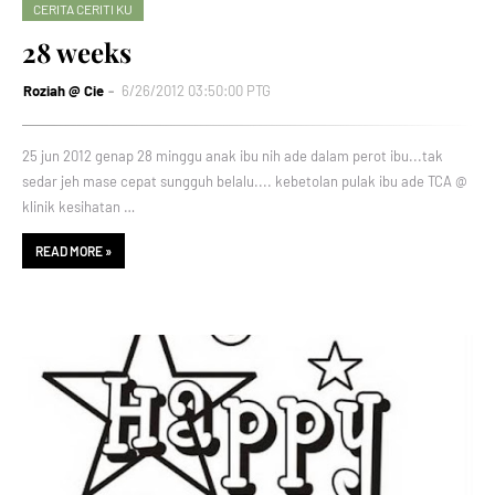
CERITA CERITI KU
28 weeks
Roziah @ Cie
6/26/2012 03:50:00 PTG
25 jun 2012 genap 28 minggu anak ibu nih ade dalam perot ibu...tak
sedar jeh mase cepat sungguh belalu.... kebetolan pulak ibu ade TCA @
klinik kesihatan …
READ MORE »