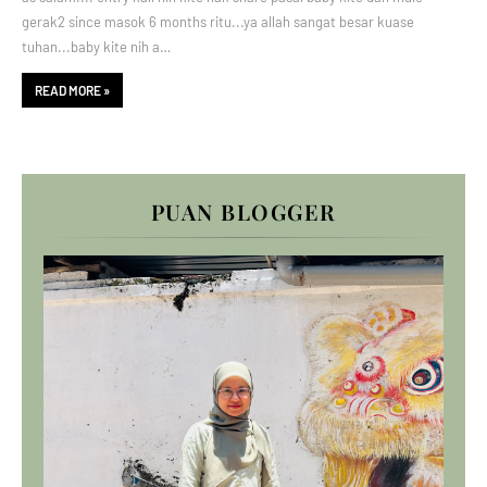
gerak2 since masok 6 months ritu...ya allah sangat besar kuase
tuhan...baby kite nih a…
READ MORE »
PUAN BLOGGER