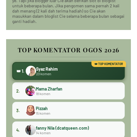
ye. Tapi jika blogger luar Cie akan berikan slot di bloglist
untuk beberapa bulan. Jika pengomen sama pernah 2 kali
dah menang (2 kali dah terima hadiah) so Cie akan
masukkan dalam bloglist Cie selama beberapa bulan sebagai
ganti hadiah.
TOP KOMENTATOR OGOS 2026
Syaz Rahim
👑 1.
23 komen
Mama Zharfan
2.
18 komen
Pizzah
3.
15 komen
fanny Nila (dcatqueen.com)
4.
14 komen