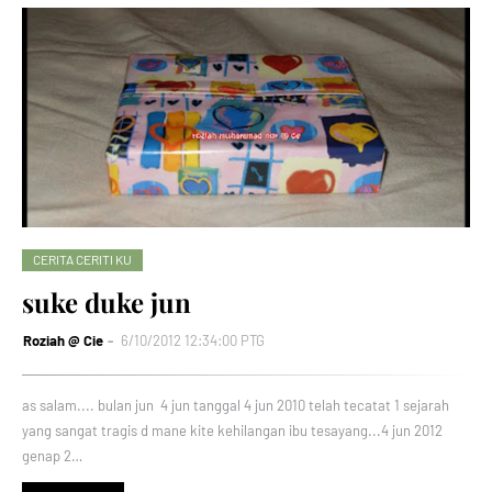
CERITA CERITI KU
suke duke jun
Roziah @ Cie
6/10/2012 12:34:00 PTG
as salam.... bulan jun 4 jun tanggal 4 jun 2010 telah tecatat 1 sejarah
yang sangat tragis d mane kite kehilangan ibu tesayang...4 jun 2012
genap 2…