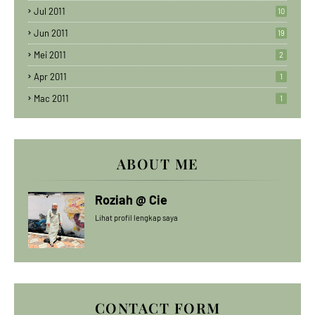
Jul 2011
10
Jun 2011
19
Mei 2011
2
Apr 2011
1
Mac 2011
1
ABOUT ME
Roziah @ Cie
Lihat profil lengkap saya
CONTACT FORM