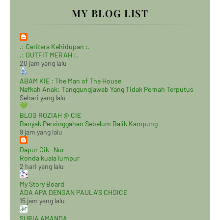
MY BLOG LIST
.: Ceritera Kehidupan :.
.: OUTFIT MERAH :.
20 jam yang lalu
ABAM KIE : The Man of The House
Nafkah Anak: Tanggungjawab Yang Tidak Pernah Terputus
Sehari yang lalu
BLOG ROZIAH @ CIE
Banyak Persinggahan Sebelum Balik Kampung
9 jam yang lalu
Dapur Cik- Nur
Ronda kuala lumpur
2 hari yang lalu
My Story Board
ADA APA DENGAN PAULA'S CHOICE
15 jam yang lalu
SURIA AMANDA