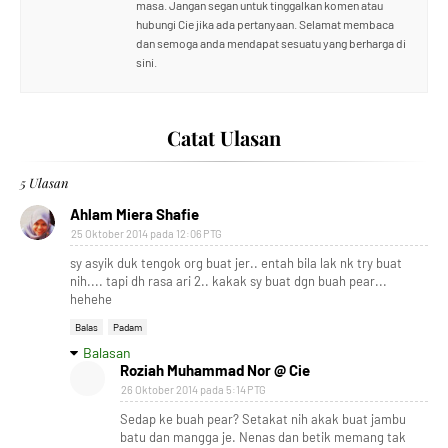
masa. Jangan segan untuk tinggalkan komen atau
hubungi Cie jika ada pertanyaan. Selamat membaca
dan semoga anda mendapat sesuatu yang berharga di
sini.
Catat Ulasan
5 Ulasan
Ahlam Miera Shafie
25 Oktober 2014 pada 12:06 PTG
sy asyik duk tengok org buat jer.. entah bila lak nk try buat
nih.... tapi dh rasa ari 2.. kakak sy buat dgn buah pear...
hehehe
Balas
Padam
Balasan
Roziah Muhammad Nor @ Cie
26 Oktober 2014 pada 5:14 PTG
Sedap ke buah pear? Setakat nih akak buat jambu
batu dan mangga je. Nenas dan betik memang tak