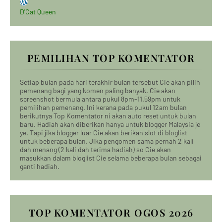
D'Cat Queen
PEMILIHAN TOP KOMENTATOR
Setiap bulan pada hari terakhir bulan tersebut Cie akan pilih
pemenang bagi yang komen paling banyak. Cie akan
screenshot bermula antara pukul 8pm-11.59pm untuk
pemilihan pemenang. Ini kerana pada pukul 12am bulan
berikutnya Top Komentator ni akan auto reset untuk bulan
baru. Hadiah akan diberikan hanya untuk blogger Malaysia je
ye. Tapi jika blogger luar Cie akan berikan slot di bloglist
untuk beberapa bulan. Jika pengomen sama pernah 2 kali
dah menang (2 kali dah terima hadiah) so Cie akan
masukkan dalam bloglist Cie selama beberapa bulan sebagai
ganti hadiah.
TOP KOMENTATOR OGOS 2026