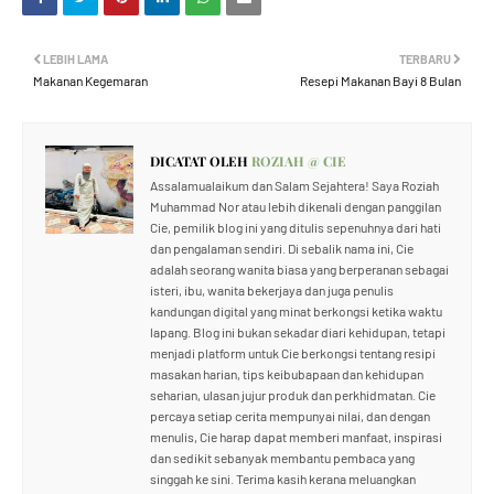
LEBIH LAMA
TERBARU
Makanan Kegemaran
Resepi Makanan Bayi 8 Bulan
DICATAT OLEH
ROZIAH @ CIE
Assalamualaikum dan Salam Sejahtera! Saya Roziah
Muhammad Nor atau lebih dikenali dengan panggilan
Cie, pemilik blog ini yang ditulis sepenuhnya dari hati
dan pengalaman sendiri. Di sebalik nama ini, Cie
adalah seorang wanita biasa yang berperanan sebagai
isteri, ibu, wanita bekerjaya dan juga penulis
kandungan digital yang minat berkongsi ketika waktu
lapang. Blog ini bukan sekadar diari kehidupan, tetapi
menjadi platform untuk Cie berkongsi tentang resipi
masakan harian, tips keibubapaan dan kehidupan
seharian, ulasan jujur produk dan perkhidmatan. Cie
percaya setiap cerita mempunyai nilai, dan dengan
menulis, Cie harap dapat memberi manfaat, inspirasi
dan sedikit sebanyak membantu pembaca yang
singgah ke sini. Terima kasih kerana meluangkan