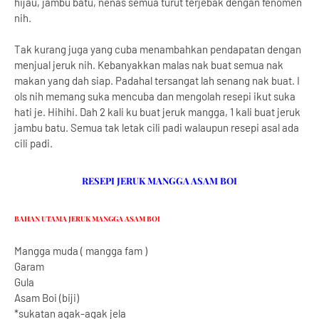
hijau, jambu batu, nenas semua turut terjebak dengan fenomen
nih.
Tak kurang juga yang cuba menambahkan pendapatan dengan
menjual jeruk nih. Kebanyakkan malas nak buat semua nak
makan yang dah siap. Padahal tersangat lah senang nak buat. I
ols nih memang suka mencuba dan mengolah resepi ikut suka
hati je. Hihihi. Dah 2 kali ku buat jeruk mangga, 1 kali buat jeruk
jambu batu. Semua tak letak cili padi walaupun resepi asal ada
cili padi.
RESEPI JERUK MANGGA ASAM BOI
BAHAN UTAMA JERUK MANGGA ASAM BOI
Mangga muda ( mangga fam )
Garam
Gula
Asam Boi (biji)
*sukatan agak-agak jela