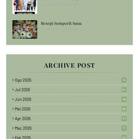
5/01/2018 01:18:00 PTG
Resepi Semperit Susu
8/03/2014 12:11:00 PTG
ARCHIVE POST
Ogo 2026
14
Jul 2026
54
Jun 2026
49
Mei 2026
68
Apr 2026
57
Mac 2026
71
Feb 2026
59