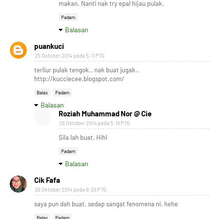
makan. Nanti nak try epal hijau pulak.
Padam
Balasan
puankuci
25 Oktober 2014 pada 5:11 PTG
terliur pulak tengok.. nak buat jugak..
http://kucciecee.blogspot.com/
Balas
Padam
Balasan
Roziah Muhammad Nor @ Cie
26 Oktober 2014 pada 5:15 PTG
Sila lah buat. Hihi
Padam
Balasan
Cik Fafa
26 Oktober 2014 pada 6:26 PTG
saya pun dah buat. sedap sangat fenomena ni. hehe
Balas
Padam