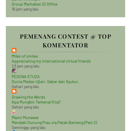
Group Marhaban Di Office
16 jam yang lalu
PEMENANG CONTEST @ TOP
KOMENTATOR
Miles of smiles
Appreciating my international virtual friends
23 jam yang lalu
PESONA ETUZA
Dunia Medan Ujian: Sabar dan Syukur.
Sehari yang lalu
Drawing the Words
Apa Mungkin Terkenal Kita?
Sehari yang lalu
Mazni Munawar
Mendaki Gunung Prau via Patak Banteng (Part 2)
Seminggu yang lalu