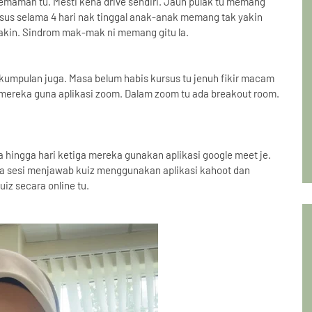
Kemaman tu. Mesti kena drive sendiri. Jauh pulak tu memang
ursus selama 4 hari nak tinggal anak-anak memang tak yakin
yakin. Sindrom mak-mak ni memang gitu la.
 kumpulan juga. Masa belum habis kursus tu jenuh fikir macam
 mereka guna aplikasi zoom. Dalam zoom tu ada breakout room.
 hingga hari ketiga mereka gunakan aplikasi google meet je.
uga sesi menjawab kuiz menggunakan aplikasi kahoot dan
iz secara online tu.