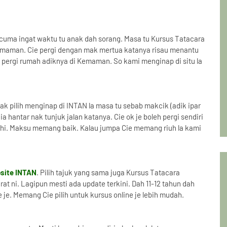
a cuma ingat waktu tu anak dah sorang. Masa tu Kursus Tatacara
Kemaman. Cie pergi dengan mak mertua katanya risau menantu
 pergi rumah adiknya di Kemaman. So kami menginap di situ la
tak pilih menginap di INTAN la masa tu sebab makcik (adik ipar
 hantar nak tunjuk jalan katanya. Cie ok je boleh pergi sendiri
ihihi. Maksu memang baik. Kalau jumpa Cie memang riuh la kami
site INTAN
. Pilih tajuk yang sama juga Kursus Tatacara
t ni. Lagipun mesti ada update terkini. Dah 11-12 tahun dah
ne je. Memang Cie pilih untuk kursus online je lebih mudah.