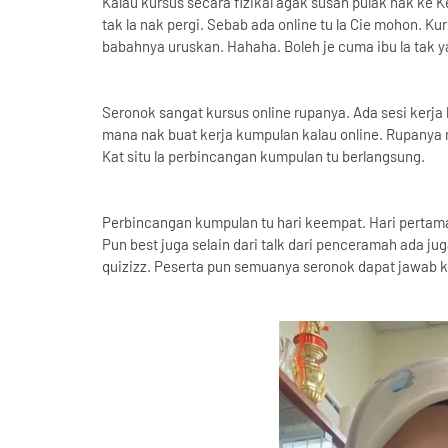
Kalau kursus secara fizikal agak susah pulak nak ke 
tak la nak pergi. Sebab ada online tu la Cie mohon. K
babahnya uruskan. Hahaha. Boleh je cuma ibu la tak 
Seronok sangat kursus online rupanya. Ada sesi kerja
mana nak buat kerja kumpulan kalau online. Rupanya
Kat situ la perbincangan kumpulan tu berlangsung.
Perbincangan kumpulan tu hari keempat. Hari pertama
Pun best juga selain dari talk dari penceramah ada j
quizizz. Peserta pun semuanya seronok dapat jawab ku