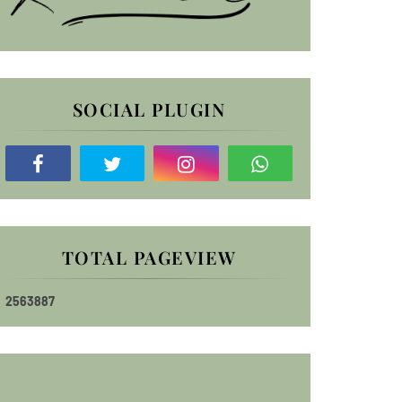
SOCIAL PLUGIN
TOTAL PAGEVIEW
2
5
6
3
8
8
7