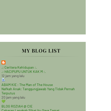
MY BLOG LIST
.: Ceritera Kehidupan :.
.: HACIPUPU UNTUK KAK M :.
12 jam yang lalu
ABAM KIE : The Man of The House
Nafkah Anak: Tanggungjawab Yang Tidak Pernah
Terputus
20 jam yang lalu
BLOG ROZIAH @ CIE
Cabaran Langkah Sihat Itu Saya Tamat