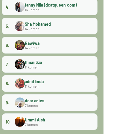
fanny Nila (dcatqueen.com)
4.
14 komen
Sha Mohamed
5.
14 komen
Rawiwa
6.
14 komen
thisni3za
7.
11 komen
adnil linda
8.
11 komen
dear anies
9.
7 komen
Ummi Aish
10.
7 komen