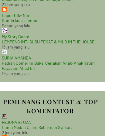
21 jam yang lalu
Dapur Cik- Nur
Ronda kuala lumpur
Sehari yang lalu
My Story Board
LEMPENG INTI SUSU PEKAT & MILO IN THE HOUSE
13 jam yang lalu
SURIA AMANDA
Hadiah Comel Ini Bakal Ceriakan Anak-Anak Yatim
Payasum Ahad Ini
19 jam yang lalu
PEMENANG CONTEST @ TOP
KOMENTATOR
PESONA ETUZA
Dunia Medan Ujian: Sabar dan Syukur.
2 jam yang lalu