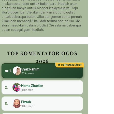
ni akan auto reset untuk bulan baru. Hadiah akan
diberikan hanya untuk blogger Malaysia je ye. Tapi
jika blogger luar Cie akan berikan slot di bloglist
untuk beberapa bulan. Jika pengomen sama pernah
2 kali dah menang (2 kali dah terima hadiah) so Cie
akan masukkan dalam bloglist Cie selama beberapa
bulan sebagai ganti hadiah.
TOP KOMENTATOR OGOS
2026
Syaz Rahim
👑 1.
23 komen
Mama Zharfan
2.
19 komen
Pizzah
3.
16 komen