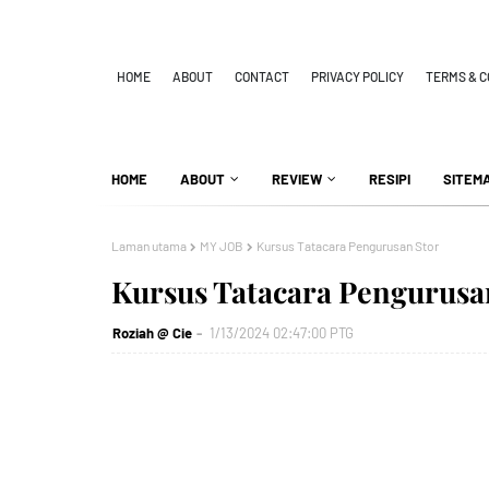
HOME
ABOUT
CONTACT
PRIVACY POLICY
TERMS & C
HOME
ABOUT
REVIEW
RESIPI
SITEM
Laman utama
MY JOB
Kursus Tatacara Pengurusan Stor
Kursus Tatacara Pengurusa
Roziah @ Cie
1/13/2024 02:47:00 PTG