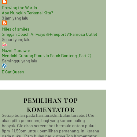
Drawing the Words
Apa Mungkin Terkenal Kita?
9 jam yang lalu
Miles of smiles
Singgah Coach Airways @Freeport A'Famosa Outlet
Sehari yang lalu
Mazni Munawar
Mendaki Gunung Prau via Patak Banteng (Part 2)
Seminggu yang lalu
D'Cat Queen
PEMILIHAN TOP
KOMENTATOR
Setiap bulan pada hari terakhir bulan tersebut Cie
akan pilih pemenang bagi yang komen paling
banyak. Cie akan screenshot bermula antara pukul
8pm-11.59pm untuk pemilihan pemenang. Ini kerana
pada pukul 12am bulan berikutnya Top Komentator