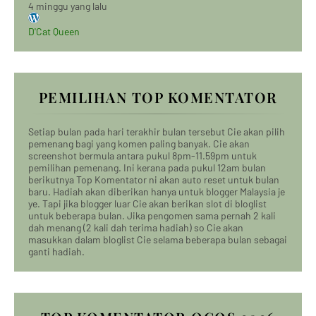
4 minggu yang lalu
D'Cat Queen
PEMILIHAN TOP KOMENTATOR
Setiap bulan pada hari terakhir bulan tersebut Cie akan pilih
pemenang bagi yang komen paling banyak. Cie akan
screenshot bermula antara pukul 8pm-11.59pm untuk
pemilihan pemenang. Ini kerana pada pukul 12am bulan
berikutnya Top Komentator ni akan auto reset untuk bulan
baru. Hadiah akan diberikan hanya untuk blogger Malaysia je
ye. Tapi jika blogger luar Cie akan berikan slot di bloglist
untuk beberapa bulan. Jika pengomen sama pernah 2 kali
dah menang (2 kali dah terima hadiah) so Cie akan
masukkan dalam bloglist Cie selama beberapa bulan sebagai
ganti hadiah.