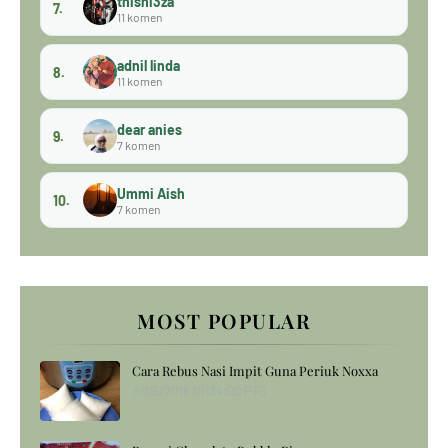
thisni3za
7.
11 komen
adnil linda
8.
11 komen
dear anies
9.
7 komen
Ummi Aish
10.
7 komen
MOST POPULAR
Cara Rebus Nasi Impit Guna Periuk Noxxa
5/06/2018 01:34:00 PTG