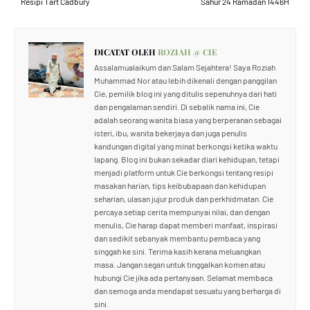
Resipi Tart Cadbury
Sahur 24 Ramadan 1446H
DICATAT OLEH
ROZIAH @ CIE
Assalamualaikum dan Salam Sejahtera! Saya Roziah
Muhammad Nor atau lebih dikenali dengan panggilan
Cie, pemilik blog ini yang ditulis sepenuhnya dari hati
dan pengalaman sendiri. Di sebalik nama ini, Cie
adalah seorang wanita biasa yang berperanan sebagai
isteri, ibu, wanita bekerjaya dan juga penulis
kandungan digital yang minat berkongsi ketika waktu
lapang. Blog ini bukan sekadar diari kehidupan, tetapi
menjadi platform untuk Cie berkongsi tentang resipi
masakan harian, tips keibubapaan dan kehidupan
seharian, ulasan jujur produk dan perkhidmatan. Cie
percaya setiap cerita mempunyai nilai, dan dengan
menulis, Cie harap dapat memberi manfaat, inspirasi
dan sedikit sebanyak membantu pembaca yang
singgah ke sini. Terima kasih kerana meluangkan
masa. Jangan segan untuk tinggalkan komen atau
hubungi Cie jika ada pertanyaan. Selamat membaca
dan semoga anda mendapat sesuatu yang berharga di
sini.