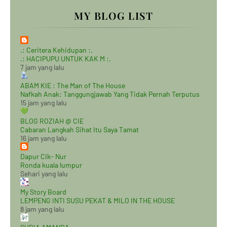
MY BLOG LIST
.: Ceritera Kehidupan :.
.: HACIPUPU UNTUK KAK M :.
7 jam yang lalu
ABAM KIE : The Man of The House
Nafkah Anak: Tanggungjawab Yang Tidak Pernah Terputus
15 jam yang lalu
BLOG ROZIAH @ CIE
Cabaran Langkah Sihat Itu Saya Tamat
16 jam yang lalu
Dapur Cik- Nur
Ronda kuala lumpur
Sehari yang lalu
My Story Board
LEMPENG INTI SUSU PEKAT & MILO IN THE HOUSE
8 jam yang lalu