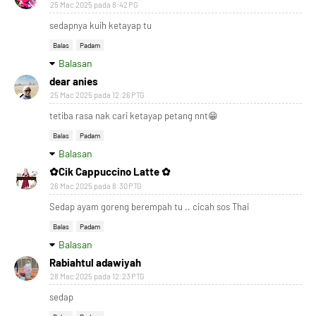
25 Mac 2025 pada 8:42 PG
sedapnya kuih ketayap tu
Balas
Padam
Balasan
dear anies
25 Mac 2025 pada 12:26 PTG
tetiba rasa nak cari ketayap petang nnt😁
Balas
Padam
Balasan
✿Cik Cappuccino Latte ✿
26 Mac 2025 pada 8:30 PTG
Sedap ayam goreng berempah tu .. cicah sos Thai
Balas
Padam
Balasan
Rabiahtul adawiyah
28 Mac 2025 pada 12:23 PTG
sedap