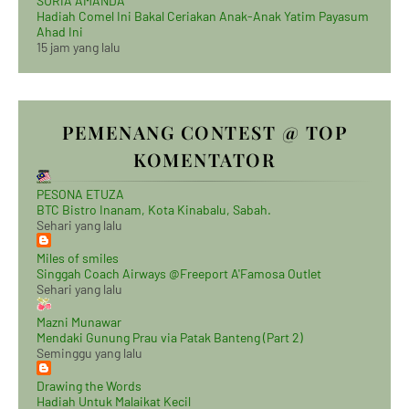
SURIA AMANDA
Hadiah Comel Ini Bakal Ceriakan Anak-Anak Yatim Payasum
Ahad Ini
15 jam yang lalu
PEMENANG CONTEST @ TOP
KOMENTATOR
PESONA ETUZA
BTC Bistro Inanam, Kota Kinabalu, Sabah.
Sehari yang lalu
Miles of smiles
Singgah Coach Airways @Freeport A'Famosa Outlet
Sehari yang lalu
Mazni Munawar
Mendaki Gunung Prau via Patak Banteng (Part 2)
Seminggu yang lalu
Drawing the Words
Hadiah Untuk Malaikat Kecil