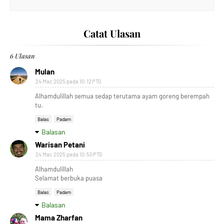
Catat Ulasan
6 Ulasan
Mulan
24 Mac 2025 pada 10:12 PTG
Alhamdulillah semua sedap terutama ayam goreng berempah
tu.
Balas
Padam
Balasan
Warisan Petani
24 Mac 2025 pada 10:50 PTG
Alhamdulillah
Selamat berbuka puasa
Balas
Padam
Balasan
Mama Zharfan