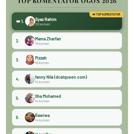
TOP KOMENTATOR OGOS 2026
Syaz Rahim
👑 1.
23 komen
Mama Zharfan
2.
19 komen
Pizzah
3.
16 komen
fanny Nila (dcatqueen.com)
4.
14 komen
Sha Mohamed
5.
14 komen
Rawiwa
6.
14 komen