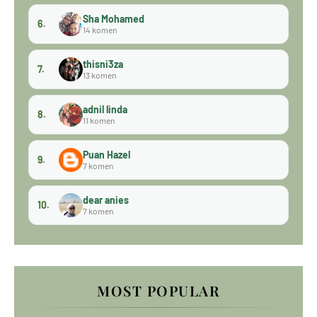
Sha Mohamed
6.
14 komen
thisni3za
7.
13 komen
adnil linda
8.
11 komen
Puan Hazel
9.
7 komen
dear anies
10.
7 komen
MOST POPULAR