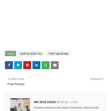
Tags
CERITA CERITI KU
TRIP/VACATION
LEBIH LAMA
TERBARU
Pulau Redang
DICATAT OLEH
ROZIAH @ CIE
Assalamualaikum dan Salam Sejahtera! Saya Roziah