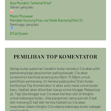
Apa Mungkin Terkenal Kita?
Sehari yang lalu
Mazni Munawar
Mendaki Gunung Prau via Patak Banteng (Part 2)
Seminggu yang lalu
D'Cat Queen
PEMILIHAN TOP KOMENTATOR
Setiap bulan pada hari terakhir bulan tersebut Cie akan pilih
pemenang bagi yang komen paling banyak. Cie akan
screenshot bermula antara pukul 8pm-11.59pm untuk
pemilihan pemenang. Ini kerana pada pukul 12am bulan
berikutnya Top Komentator ni akan auto reset untuk bulan
baru. Hadiah akan diberikan hanya untuk blogger Malaysia je
ye. Tapi jika blogger luar Cie akan berikan slot di bloglist
untuk beberapa bulan. Jika pengomen sama pernah 2 kali
dah menang (2 kali dah terima hadiah) so Cie akan
masukkan dalam bloglist Cie selama beberapa bulan sebagai
ganti hadiah.