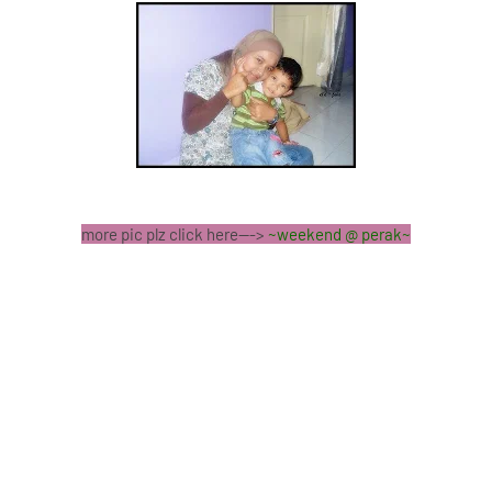
more pic plz click here--->
~weekend @ perak~