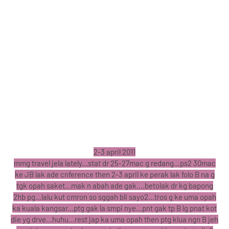
2-3 april 2011
mmg travel jela lately...stat dr 25-27mac g redang...ps2 30mac
ke JB lak ade cnference then 2-3 april ke perak lak folo B na g
tgk opah saket...mak n abah ade gak....betolak dr kg bapong
2hb pg...lalu kut cmron so sggah bli sayo2...tros g ke uma opah
ka kuala kangsar...ptg gak la smpi nye...pnt gak tp B lg pnat kot
die yg drve...huhu...rest jap ka uma opah then ptg klua ngn B jeh