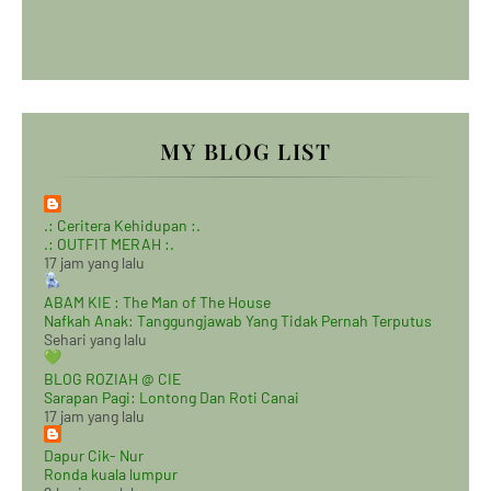
MY BLOG LIST
.: Ceritera Kehidupan :.
.: OUTFIT MERAH :.
17 jam yang lalu
ABAM KIE : The Man of The House
Nafkah Anak: Tanggungjawab Yang Tidak Pernah Terputus
Sehari yang lalu
BLOG ROZIAH @ CIE
Sarapan Pagi: Lontong Dan Roti Canai
17 jam yang lalu
Dapur Cik- Nur
Ronda kuala lumpur