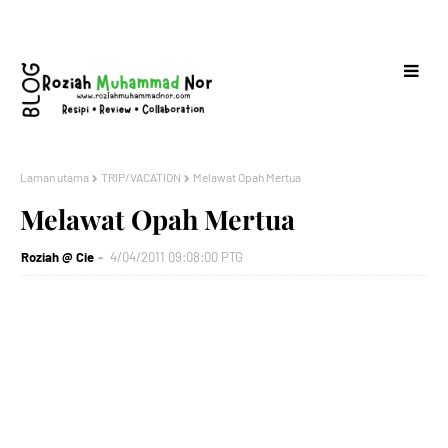
Laman utama
TRIP/VACATION
Melawat Opah Mertua
Melawat Opah Mertua
Roziah @ Cie
4/04/2011 09:08:00 PTG