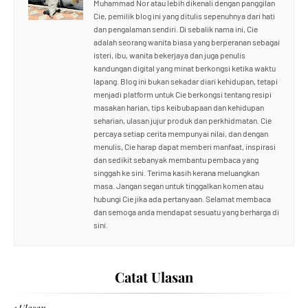
Muhammad Nor atau lebih dikenali dengan panggilan
Cie, pemilik blog ini yang ditulis sepenuhnya dari hati
dan pengalaman sendiri. Di sebalik nama ini, Cie
adalah seorang wanita biasa yang berperanan sebagai
isteri, ibu, wanita bekerjaya dan juga penulis
kandungan digital yang minat berkongsi ketika waktu
lapang. Blog ini bukan sekadar diari kehidupan, tetapi
menjadi platform untuk Cie berkongsi tentang resipi
masakan harian, tips keibubapaan dan kehidupan
seharian, ulasan jujur produk dan perkhidmatan. Cie
percaya setiap cerita mempunyai nilai, dan dengan
menulis, Cie harap dapat memberi manfaat, inspirasi
dan sedikit sebanyak membantu pembaca yang
singgah ke sini. Terima kasih kerana meluangkan
masa. Jangan segan untuk tinggalkan komen atau
hubungi Cie jika ada pertanyaan. Selamat membaca
dan semoga anda mendapat sesuatu yang berharga di
sini.
Catat Ulasan
1 Ulasan