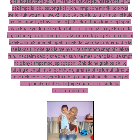
g cr labu sayong k.pi na...ntah die nawat pe..hiasan kot...jln2
ps2 jmpe la labu sayong kcik jeh...nmpk cm mnrik kalo wat
svnier tuk wdg nih...svey2 hage oke gak la tp kne tmpah dl kalo
na dlm kuantt yg bnya...ps2 g jln2 sektar bnda kuale...g tapau
laksa kuale yg dorg kte cdap tuh...tale mkn c2 sb nye ktrg g da
ptg so tade jual air...mmg ade laksa jeh so tapau jela...da mlm br
balek...smpi2 uma jeh opah n mak da idangkan mknan....try la
rse laksa tuh oke gak la rse nye...ta smpt pon snap pic laksa
tuh...nex taim kalo g sne opah suo rse mee udang lak...ta smpt
na g bnya tmpt mse jap sgt pon...3hb da na grak balek...g
taiping dl umah makngah then g umah k.pi ka lumut...lme ta
jmpe ank sdre kesygan ku nih...ptg br grak balek...mmg pnt
la...tp best sb dpt knal n jmpe opah...opah sndri da
tade...ermmmm...