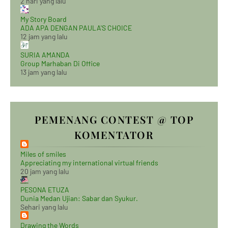
2 hari yang lalu
My Story Board
ADA APA DENGAN PAULA'S CHOICE
12 jam yang lalu
SURIA AMANDA
Group Marhaban Di Office
13 jam yang lalu
PEMENANG CONTEST @ TOP
KOMENTATOR
Miles of smiles
Appreciating my international virtual friends
20 jam yang lalu
PESONA ETUZA
Dunia Medan Ujian: Sabar dan Syukur.
Sehari yang lalu
Drawing the Words