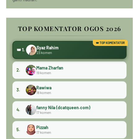
TOP KOMENTATOR OGOS 2026
Syaz Rahim
👑 1.
23 komen
Mama Zharfan
2.
19 komen
Rawiwa
3.
18 komen
fanny Nila (dcatqueen.com)
4.
17 komen
Pizzah
5.
17 komen