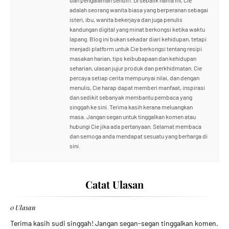
dan pengalaman sendiri. Di sebalik nama ini, Cie
adalah seorang wanita biasa yang berperanan sebagai
isteri, ibu, wanita bekerjaya dan juga penulis
kandungan digital yang minat berkongsi ketika waktu
lapang. Blog ini bukan sekadar diari kehidupan, tetapi
menjadi platform untuk Cie berkongsi tentang resipi
masakan harian, tips keibubapaan dan kehidupan
seharian, ulasan jujur produk dan perkhidmatan. Cie
percaya setiap cerita mempunyai nilai, dan dengan
menulis, Cie harap dapat memberi manfaat, inspirasi
dan sedikit sebanyak membantu pembaca yang
singgah ke sini. Terima kasih kerana meluangkan
masa. Jangan segan untuk tinggalkan komen atau
hubungi Cie jika ada pertanyaan. Selamat membaca
dan semoga anda mendapat sesuatu yang berharga di
sini.
Catat Ulasan
0 Ulasan
Terima kasih sudi singgah! Jangan segan-segan tinggalkan komen.