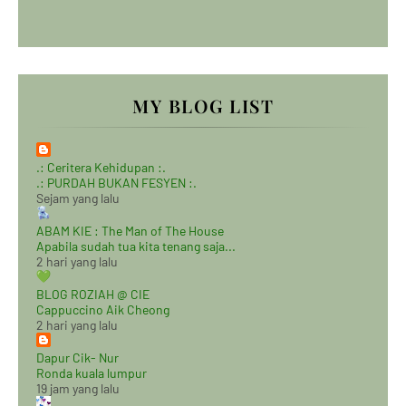
MY BLOG LIST
.: Ceritera Kehidupan :.
.: PURDAH BUKAN FESYEN :.
Sejam yang lalu
ABAM KIE : The Man of The House
Apabila sudah tua kita tenang saja...
2 hari yang lalu
BLOG ROZIAH @ CIE
Cappuccino Aik Cheong
2 hari yang lalu
Dapur Cik- Nur
Ronda kuala lumpur
19 jam yang lalu