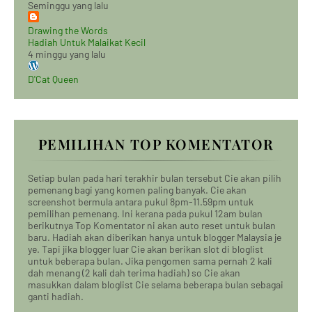
Seminggu yang lalu
Drawing the Words
Hadiah Untuk Malaikat Kecil
4 minggu yang lalu
D'Cat Queen
PEMILIHAN TOP KOMENTATOR
Setiap bulan pada hari terakhir bulan tersebut Cie akan pilih
pemenang bagi yang komen paling banyak. Cie akan
screenshot bermula antara pukul 8pm-11.59pm untuk
pemilihan pemenang. Ini kerana pada pukul 12am bulan
berikutnya Top Komentator ni akan auto reset untuk bulan
baru. Hadiah akan diberikan hanya untuk blogger Malaysia je
ye. Tapi jika blogger luar Cie akan berikan slot di bloglist
untuk beberapa bulan. Jika pengomen sama pernah 2 kali
dah menang (2 kali dah terima hadiah) so Cie akan
masukkan dalam bloglist Cie selama beberapa bulan sebagai
ganti hadiah.