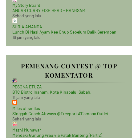
My Story Board
ANUAR CURRY FISH HEAD - BANGSAR
Sehari yang lalu
SURIA AMANDA
Lunch Di Nasi Ayam Kee Chup Sebelum Balik Seremban
19 jam yang lalu
PEMENANG CONTEST @ TOP
KOMENTATOR
PESONA ETUZA
BTC Bistro Inanam, Kota Kinabalu, Sabah.
11 jam yang lalu
Miles of smiles
Singgah Coach Airways @Freeport A'Famosa Outlet
Sehari yang lalu
Mazni Munawar
Mendaki Gunung Prau via Patak Banteng (Part 2)