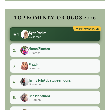
TOP KOMENTATOR OGOS 2026
Syaz Rahim
👑 1.
23 komen
Mama Zharfan
2.
18 komen
Pizzah
3.
15 komen
fanny Nila (dcatqueen.com)
4.
14 komen
Sha Mohamed
5.
14 komen