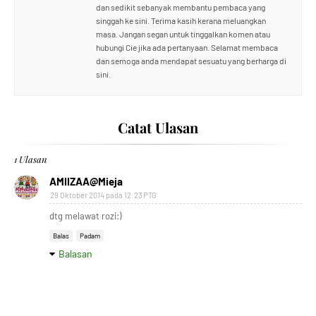
dan sedikit sebanyak membantu pembaca yang
singgah ke sini. Terima kasih kerana meluangkan
masa. Jangan segan untuk tinggalkan komen atau
hubungi Cie jika ada pertanyaan. Selamat membaca
dan semoga anda mendapat sesuatu yang berharga di
sini.
Catat Ulasan
1 Ulasan
AMIIZAA@Mieja
29 Oktober 2014 pada 12:23 PTG
dtg melawat rozi:)
Balas
Padam
Balasan