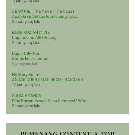
11 jam yang lalu
ABAM KIE : The Man of The House
Apabila sudah tua kita tenang saja...
Sehari yang lalu
BLOG ROZIAH @ CIE
Cappuccino Aik Cheong
2 hari yang lalu
Dapur Cik- Nur
Ronda kuala lumpur
4 jam yang lalu
My Story Board
ANUAR CURRY FISH HEAD - BANGSAR
12 jam yang lalu
SURIA AMANDA
Blog Kawan Kawan Kena Removed? Why....
Sehari yang lalu
PEMENANG CONTEST @ TOP