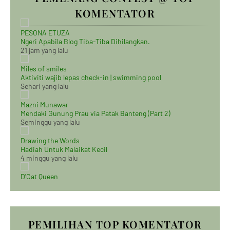
KOMENTATOR
PESONA ETUZA
Ngeri Apabila Blog Tiba-Tiba Dihilangkan.
21 jam yang lalu
Miles of smiles
Aktiviti wajib lepas check-in | swimming pool
Sehari yang lalu
Mazni Munawar
Mendaki Gunung Prau via Patak Banteng (Part 2)
Seminggu yang lalu
Drawing the Words
Hadiah Untuk Malaikat Kecil
4 minggu yang lalu
D'Cat Queen
PEMILIHAN TOP KOMENTATOR