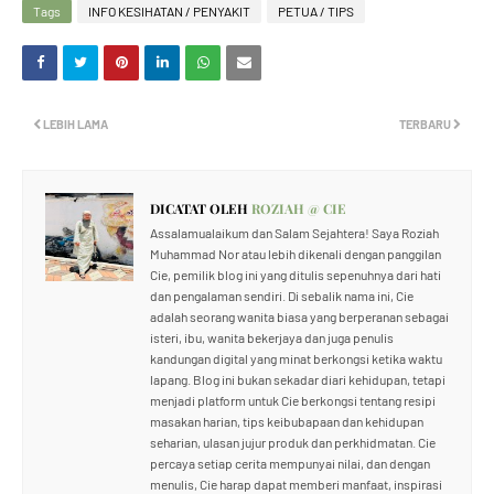
Tags
INFO KESIHATAN / PENYAKIT
PETUA / TIPS
LEBIH LAMA
TERBARU
DICATAT OLEH
ROZIAH @ CIE
Assalamualaikum dan Salam Sejahtera! Saya Roziah
Muhammad Nor atau lebih dikenali dengan panggilan
Cie, pemilik blog ini yang ditulis sepenuhnya dari hati
dan pengalaman sendiri. Di sebalik nama ini, Cie
adalah seorang wanita biasa yang berperanan sebagai
isteri, ibu, wanita bekerjaya dan juga penulis
kandungan digital yang minat berkongsi ketika waktu
lapang. Blog ini bukan sekadar diari kehidupan, tetapi
menjadi platform untuk Cie berkongsi tentang resipi
masakan harian, tips keibubapaan dan kehidupan
seharian, ulasan jujur produk dan perkhidmatan. Cie
percaya setiap cerita mempunyai nilai, dan dengan
menulis, Cie harap dapat memberi manfaat, inspirasi