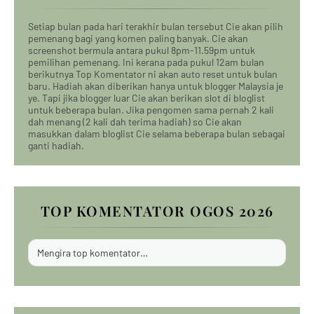
Setiap bulan pada hari terakhir bulan tersebut Cie akan pilih
pemenang bagi yang komen paling banyak. Cie akan
screenshot bermula antara pukul 8pm-11.59pm untuk
pemilihan pemenang. Ini kerana pada pukul 12am bulan
berikutnya Top Komentator ni akan auto reset untuk bulan
baru. Hadiah akan diberikan hanya untuk blogger Malaysia je
ye. Tapi jika blogger luar Cie akan berikan slot di bloglist
untuk beberapa bulan. Jika pengomen sama pernah 2 kali
dah menang (2 kali dah terima hadiah) so Cie akan
masukkan dalam bloglist Cie selama beberapa bulan sebagai
ganti hadiah.
TOP KOMENTATOR OGOS 2026
Mengira top komentator…