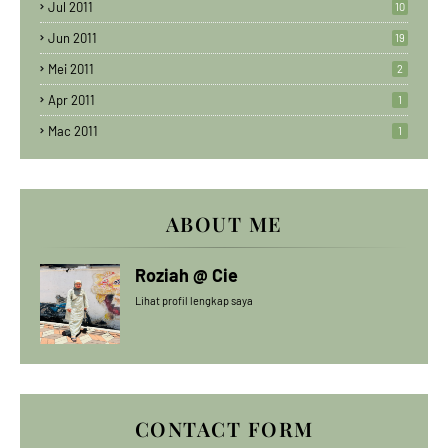
Jul 2011
10
Jun 2011
19
Mei 2011
2
Apr 2011
1
Mac 2011
1
ABOUT ME
Roziah @ Cie
Lihat profil lengkap saya
CONTACT FORM