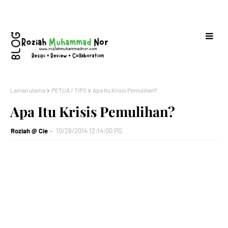
Laman utama
PETUA / TIPS
Apa Itu Krisis Pemulihan?
Apa Itu Krisis Pemulihan?
Roziah @ Cie
10/28/2014 12:14:00 PG