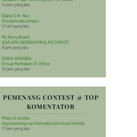
14 jam yang lalu
Dapur Cik- Nur
Ronda kuala lumpur
2 hari yang lalu
My Story Board
ADA APA DENGAN PAULA'S CHOICE
9 jam yang lalu
SURIA AMANDA
Group Marhaban Di Office
10 jam yang lalu
PEMENANG CONTEST @ TOP
KOMENTATOR
Miles of smiles
Appreciating my international virtual friends
17 jam yang lalu