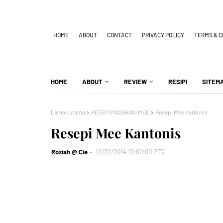
HOME
ABOUT
CONTACT
PRIVACY POLICY
TERMS & C
HOME
ABOUT
REVIEW
RESIPI
SITEM
Laman utama
RESEPI MASAKAN MEE
Resepi Mee Kantonis
Resepi Mee Kantonis
Roziah @ Cie
12/22/2014 10:00:00 PTG