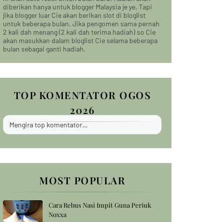
diberikan hanya untuk blogger Malaysia je ye. Tapi
jika blogger luar Cie akan berikan slot di bloglist
untuk beberapa bulan. Jika pengomen sama pernah
2 kali dah menang (2 kali dah terima hadiah) so Cie
akan masukkan dalam bloglist Cie selama beberapa
bulan sebagai ganti hadiah.
TOP KOMENTATOR OGOS
2026
Mengira top komentator…
MOST POPULAR
Cara Rebus Nasi Impit Guna Periuk
Noxxa