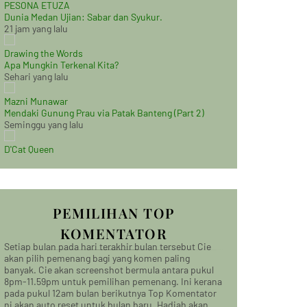
PESONA ETUZA
Dunia Medan Ujian: Sabar dan Syukur.
21 jam yang lalu
Drawing the Words
Apa Mungkin Terkenal Kita?
Sehari yang lalu
Mazni Munawar
Mendaki Gunung Prau via Patak Banteng (Part 2)
Seminggu yang lalu
D'Cat Queen
PEMILIHAN TOP
KOMENTATOR
Setiap bulan pada hari terakhir bulan tersebut Cie
akan pilih pemenang bagi yang komen paling
banyak. Cie akan screenshot bermula antara pukul
8pm-11.59pm untuk pemilihan pemenang. Ini kerana
pada pukul 12am bulan berikutnya Top Komentator
ni akan auto reset untuk bulan baru. Hadiah akan