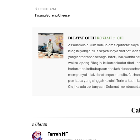
LEBIH LAMA
Pisang Goreng Cheese
DICATAT OLEH
ROZIAH @ CIE
Assalamualaikum dan Salam Sejahtera! Saya R
blog ini yang ditulis sepenuhnya dari hati dan
yang berperanan sebagai isteri, ibu, wanita b
waktu lapang. Blog ini bukan sekadar diari ke
harian, tips keibubapaan dan kehidupan sehari
mempunyai nilai, dan dengan menulis, Cie ha
pembaca yang singgah ke sini. Terima kasih 
Cie jika ada pertanyaan. Selamat membaca da
Ca
2 Ulasan
Farrah MF
23 Disember 2014 pada 6:30 PTG