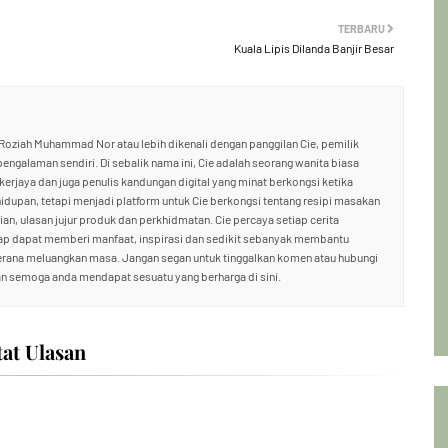
TERBARU
Kuala Lipis Dilanda Banjir Besar
oziah Muhammad Nor atau lebih dikenali dengan panggilan Cie, pemilik
 pengalaman sendiri. Di sebalik nama ini, Cie adalah seorang wanita biasa
ekerjaya dan juga penulis kandungan digital yang minat berkongsi ketika
hidupan, tetapi menjadi platform untuk Cie berkongsi tentang resipi masakan
an, ulasan jujur produk dan perkhidmatan. Cie percaya setiap cerita
rap dapat memberi manfaat, inspirasi dan sedikit sebanyak membantu
kerana meluangkan masa. Jangan segan untuk tinggalkan komen atau hubungi
n semoga anda mendapat sesuatu yang berharga di sini.
tat Ulasan