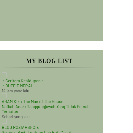
MY BLOG LIST
.: Ceritera Kehidupan :.
.: OUTFIT MERAH :.
14 jam yang lalu
ABAM KIE : The Man of The House
Nafkah Anak: Tanggungjawab Yang Tidak Pernah
Terputus
Sehari yang lalu
BLOG ROZIAH @ CIE
Sarapan Pagi: Lontong Dan Roti Canai