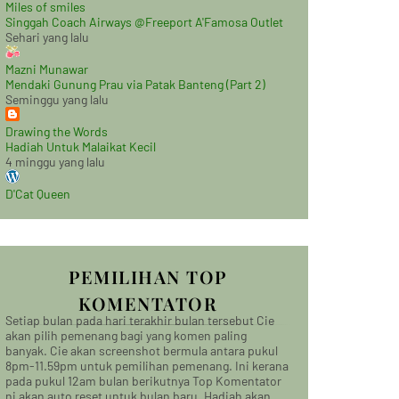
Miles of smiles
Singgah Coach Airways @Freeport A'Famosa Outlet
Sehari yang lalu
Mazni Munawar
Mendaki Gunung Prau via Patak Banteng (Part 2)
Seminggu yang lalu
Drawing the Words
Hadiah Untuk Malaikat Kecil
4 minggu yang lalu
D'Cat Queen
PEMILIHAN TOP
KOMENTATOR
Setiap bulan pada hari terakhir bulan tersebut Cie
akan pilih pemenang bagi yang komen paling
banyak. Cie akan screenshot bermula antara pukul
8pm-11.59pm untuk pemilihan pemenang. Ini kerana
pada pukul 12am bulan berikutnya Top Komentator
ni akan auto reset untuk bulan baru. Hadiah akan