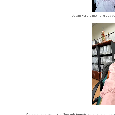
Dalam kereta memang ada pay
Selamat dah masuk office tak basah walaupun hujan l