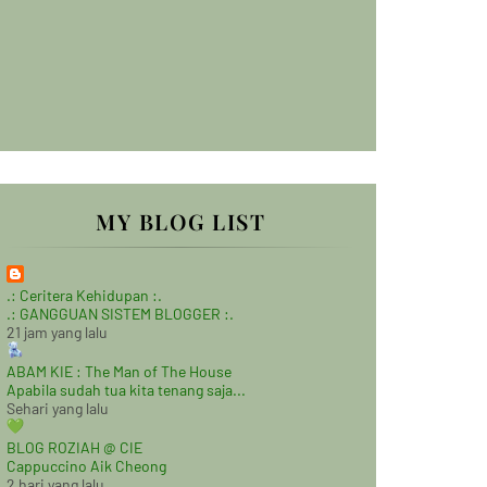
MY BLOG LIST
.: Ceritera Kehidupan :.
.: GANGGUAN SISTEM BLOGGER :.
21 jam yang lalu
ABAM KIE : The Man of The House
Apabila sudah tua kita tenang saja...
Sehari yang lalu
BLOG ROZIAH @ CIE
Cappuccino Aik Cheong
2 hari yang lalu