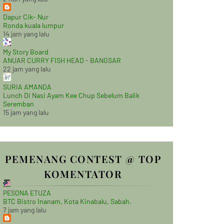
Dapur Cik- Nur
Ronda kuala lumpur
14 jam yang lalu
My Story Board
ANUAR CURRY FISH HEAD - BANGSAR
22 jam yang lalu
SURIA AMANDA
Lunch Di Nasi Ayam Kee Chup Sebelum Balik
Seremban
15 jam yang lalu
PEMENANG CONTEST @ TOP
KOMENTATOR
PESONA ETUZA
BTC Bistro Inanam, Kota Kinabalu, Sabah.
7 jam yang lalu