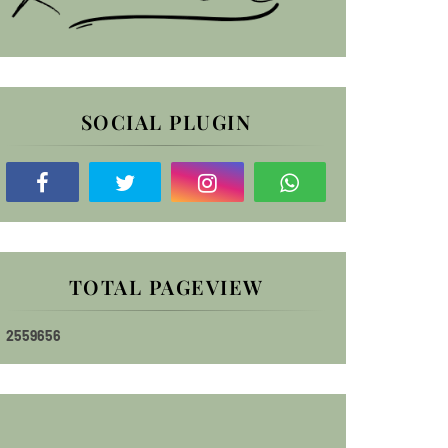
SOCIAL PLUGIN
TOTAL PAGEVIEW
2
5
5
9
6
5
6