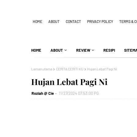
HOME
ABOUT
CONTACT
PRIVACY POLICY
TERMS & C
HOME
ABOUT
REVIEW
RESIPI
SITEM
Laman utama
CERITA CERITI KU
Hujan Lebat Pagi Ni
Hujan Lebat Pagi Ni
Roziah @ Cie
11/27/2024 07:53:00 PG