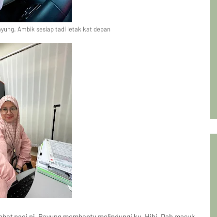
ung. Ambik sesiap tadi letak kat depan
ebat pagi ni. Payung membantu melindungi ku. Hihi. Dah masuk