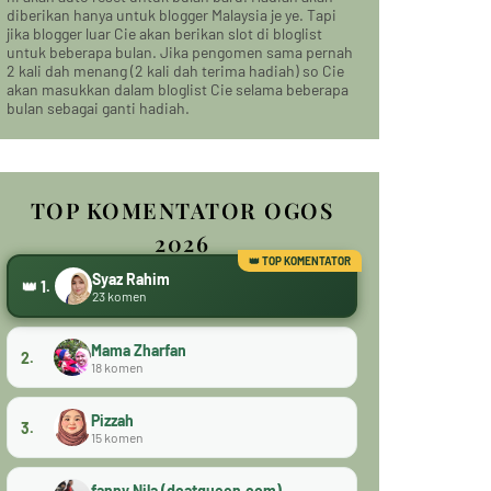
diberikan hanya untuk blogger Malaysia je ye. Tapi
jika blogger luar Cie akan berikan slot di bloglist
untuk beberapa bulan. Jika pengomen sama pernah
2 kali dah menang (2 kali dah terima hadiah) so Cie
akan masukkan dalam bloglist Cie selama beberapa
bulan sebagai ganti hadiah.
TOP KOMENTATOR OGOS
2026
Syaz Rahim
👑 1.
23 komen
Mama Zharfan
2.
18 komen
Pizzah
3.
15 komen
fanny Nila (dcatqueen.com)