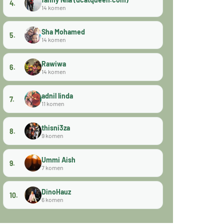
4.
14 komen
Sha Mohamed
5.
14 komen
Rawiwa
6.
14 komen
adnil linda
7.
11 komen
thisni3za
8.
9 komen
Ummi Aish
9.
7 komen
DinoHauz
10.
6 komen