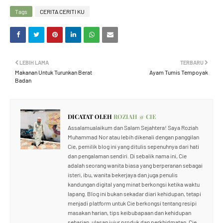
Tags
CERITA CERITI KU
LEBIH LAMA
TERBARU
Makanan Untuk Turunkan Berat
Ayam Tumis Tempoyak
Badan
DICATAT OLEH
ROZIAH @ CIE
Assalamualaikum dan Salam Sejahtera! Saya Roziah
Muhammad Nor atau lebih dikenali dengan panggilan
Cie, pemilik blog ini yang ditulis sepenuhnya dari hati
dan pengalaman sendiri. Di sebalik nama ini, Cie
adalah seorang wanita biasa yang berperanan sebagai
isteri, ibu, wanita bekerjaya dan juga penulis
kandungan digital yang minat berkongsi ketika waktu
lapang. Blog ini bukan sekadar diari kehidupan, tetapi
menjadi platform untuk Cie berkongsi tentang resipi
masakan harian, tips keibubapaan dan kehidupan
seharian, ulasan jujur produk dan perkhidmatan. Cie