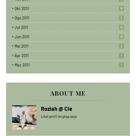
Okt 2011
18
Ogo 2011
5
Jul 2011
10
Jun 2011
19
Mei 2011
2
Apr 2011
1
Mac 2011
1
ABOUT ME
Roziah @ Cie
Lihat profil lengkap saya