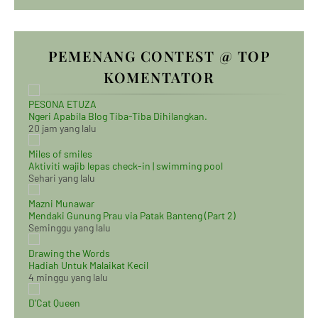
PEMENANG CONTEST @ TOP
KOMENTATOR
PESONA ETUZA
Ngeri Apabila Blog Tiba-Tiba Dihilangkan.
20 jam yang lalu
Miles of smiles
Aktiviti wajib lepas check-in | swimming pool
Sehari yang lalu
Mazni Munawar
Mendaki Gunung Prau via Patak Banteng (Part 2)
Seminggu yang lalu
Drawing the Words
Hadiah Untuk Malaikat Kecil
4 minggu yang lalu
D'Cat Queen