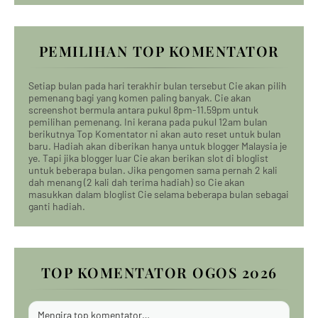
PEMILIHAN TOP KOMENTATOR
Setiap bulan pada hari terakhir bulan tersebut Cie akan pilih
pemenang bagi yang komen paling banyak. Cie akan
screenshot bermula antara pukul 8pm-11.59pm untuk
pemilihan pemenang. Ini kerana pada pukul 12am bulan
berikutnya Top Komentator ni akan auto reset untuk bulan
baru. Hadiah akan diberikan hanya untuk blogger Malaysia je
ye. Tapi jika blogger luar Cie akan berikan slot di bloglist
untuk beberapa bulan. Jika pengomen sama pernah 2 kali
dah menang (2 kali dah terima hadiah) so Cie akan
masukkan dalam bloglist Cie selama beberapa bulan sebagai
ganti hadiah.
TOP KOMENTATOR OGOS 2026
Mengira top komentator…