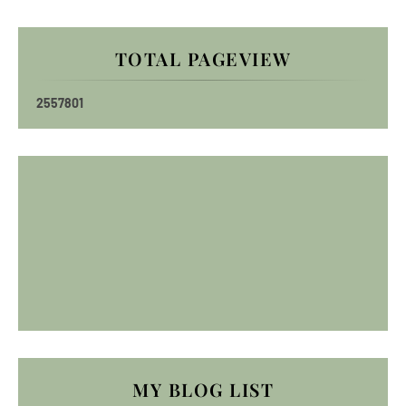
TOTAL PAGEVIEW
2
5
5
7
8
0
1
MY BLOG LIST