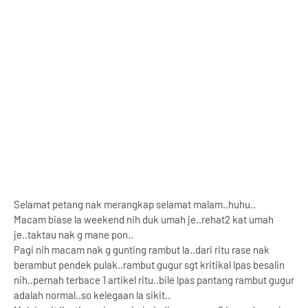
Selamat petang nak merangkap selamat malam..huhu..
Macam biase la weekend nih duk umah je..rehat2 kat umah
je..taktau nak g mane pon..
Pagi nih macam nak g gunting rambut la..dari ritu rase nak
berambut pendek pulak..rambut gugur sgt kritikal lpas besalin
nih..pernah terbace 1 artikel ritu..bile lpas pantang rambut gugur
adalah normal..so kelegaan la sikit..