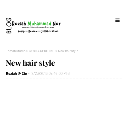
Laman utama
CERITA CERITI KU
New hair style
New hair style
Roziah @ Cie
2/23/2013 07:46:00 PTG