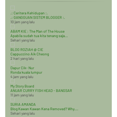
.: Ceritera Kehidupan :.
.: GANGGUAN SISTEM BLOGGER :.
10 jam yang lalu
ABAM KIE : The Man of The House
Apabila sudah tua kita tenang saja...
Sehari yang lalu
BLOG ROZIAH @ CIE
Cappuccino Aik Cheong
2 hari yang lalu
Dapur Cik- Nur
Ronda kuala lumpur
4 jam yang lalu
My Story Board
ANUAR CURRY FISH HEAD - BANGSAR
11 jam yang lalu
SURIA AMANDA
Blog Kawan Kawan Kena Removed? Why....
Sehari yang lalu