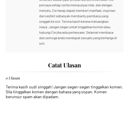
percaya setiap cerita mempunyai nilai, dan dengan
menulis, Cie harap dapat memberi manfaat, inspirasi
dan sedikit sebanyak membantu pembaca yang
singgah ke sini. Terima kasih kerana meluangkan
masa. Jangan segan untuk tinggalkan komen atau
hubungi Cie jika ada pertanyaan. Selamat membaca
dan semoga anda mendapat sesuatu yang berharga di
sini.
Catat Ulasan
0 Ulasan
Terima kasih sudi singgah! Jangan segan-segan tinggalkan komen.
Sila tinggalkan komen dengan bahasa yang sopan. Komen
berunsur spam akan dipadam.