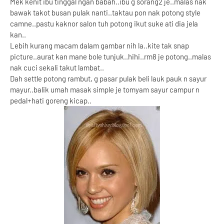
Mek kenit ibu tinggal ngan babah..ibu g sorang2 je..malas nak
bawak takot busan pulak nanti..taktau pon nak potong style
camne..pastu kaknor salon tuh potong ikut suke ati dia jela
kan..
Lebih kurang macam dalam gambar nih la..kite tak snap
picture..aurat kan mane bole tunjuk..hihi..rm8 je potong..malas
nak cuci sekali takut lambat..
Dah settle potong rambut, g pasar pulak beli lauk pauk n sayur
mayur..balik umah masak simple je tomyam sayur campur n
pedal+hati goreng kicap..