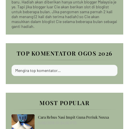
baru. Hadiah akan diberikan hanya untuk blogger Malaysia je
ye. Tapi jika blogger luar Cie akan berikan slot di bloglist
untuk beberapa bulan. Jika pengomen sama pernah 2 kali
dah menang (2 kali dah terima hadiah) so Cie akan
masukkan dalam bloglist Cie selama beberapa bulan sebagai
ganti hadiah.
TOP KOMENTATOR OGOS 2026
Mengira top komentator…
MOST POPULAR
Cara Rebus Nasi Impit Guna Periuk Noxxa
5/06/2018 01:34:00 PTG