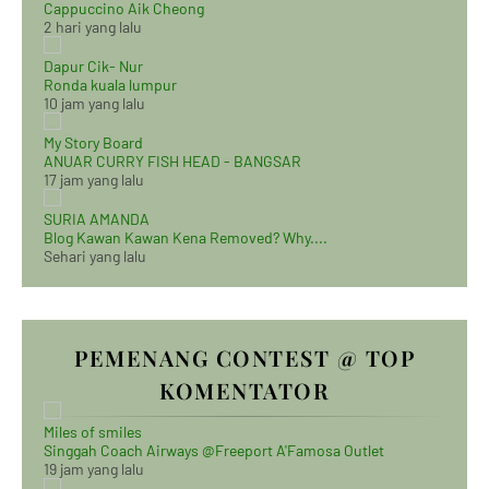
Cappuccino Aik Cheong
2 hari yang lalu
Dapur Cik- Nur
Ronda kuala lumpur
10 jam yang lalu
My Story Board
ANUAR CURRY FISH HEAD - BANGSAR
17 jam yang lalu
SURIA AMANDA
Blog Kawan Kawan Kena Removed? Why....
Sehari yang lalu
PEMENANG CONTEST @ TOP
KOMENTATOR
Miles of smiles
Singgah Coach Airways @Freeport A'Famosa Outlet
19 jam yang lalu