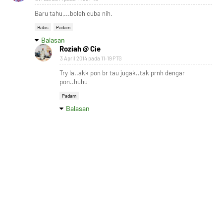
Baru tahu,...boleh cuba nih.
Balas
Padam
Balasan
Roziah @ Cie
3 April 2014 pada 11:19 PTG
Try la..akk pon br tau jugak..tak prnh dengar
pon..huhu
Padam
Balasan