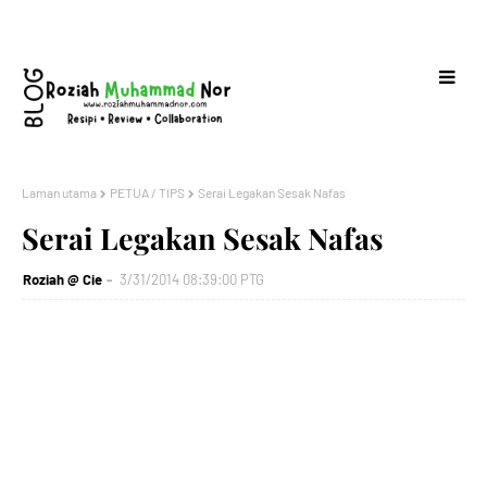
Laman utama
PETUA / TIPS
Serai Legakan Sesak Nafas
Serai Legakan Sesak Nafas
Roziah @ Cie
3/31/2014 08:39:00 PTG