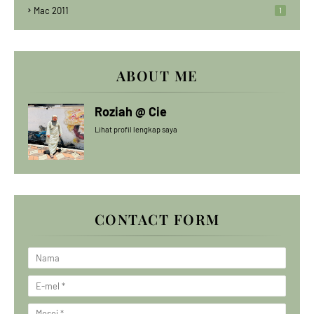
Mac 2011
1
ABOUT ME
Roziah @ Cie
Lihat profil lengkap saya
CONTACT FORM