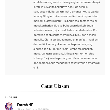
adalah seorang wanita biasa yang berperanan sebagai
isteri, ibu, wanita bekerjaya dan juga penulis
kandungan digital yang minat berkongsi ketika waktu
lapang. Blog ini bukan sekadar diari kehidupan, tetapi
menjadi platform untuk Cie berkongsi tentang resipi
masakan harian, tips keibubapaan dan kehidupan
seharian, ulasan jujur produk dan perkhidmatan. Cie
percaya setiap cerita mempunyai nilai, dan dengan
menulis, Cie harap dapat memberi manfaat, inspirasi
dan sedikit sebanyak membantu pembaca yang
singgah ke sini. Terima kasih kerana meluangkan
masa. Jangan segan untuk tinggalkan komen atau
hubungi Cie jika ada pertanyaan. Selamat membaca
dan semoga anda mendapat sesuatu yang berharga di
sini.
Catat Ulasan
2 Ulasan
Farrah MF
31 Mac 2014 pada 11:35 PTG