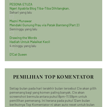
PESONA ETUZA
Ngeri Apabila Blog Tiba-Tiba Dihilangkan.
Sehari yang lalu
Mazni Munawar
Mendaki Gunung Prau via Patak Banteng (Part 2)
Seminggu yang lalu
Drawing the Words
Hadiah Untuk Malaikat Kecil
4 minggu yang lalu
D'Cat Queen
PEMILIHAN TOP KOMENTATOR
Setiap bulan pada hari terakhir bulan tersebut Cie akan pilih
pemenang bagi yang komen paling banyak. Cie akan
screenshot bermula antara pukul 8pm-11.59pm untuk
pemilihan pemenang. Ini kerana pada pukul 12am bulan
berikutnya Top Komentator ni akan auto reset untuk bulan