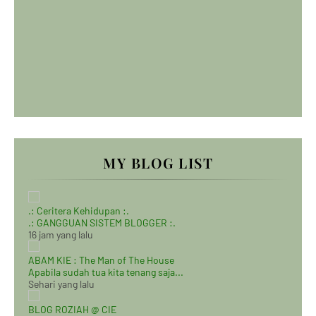
MY BLOG LIST
.: Ceritera Kehidupan :.
.: GANGGUAN SISTEM BLOGGER :.
16 jam yang lalu
ABAM KIE : The Man of The House
Apabila sudah tua kita tenang saja...
Sehari yang lalu
BLOG ROZIAH @ CIE