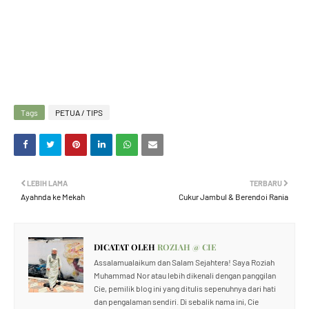
Tags
PETUA / TIPS
LEBIH LAMA
TERBARU
Ayahnda ke Mekah
Cukur Jambul & Berendoi Rania
DICATAT OLEH
ROZIAH @ CIE
Assalamualaikum dan Salam Sejahtera! Saya Roziah
Muhammad Nor atau lebih dikenali dengan panggilan
Cie, pemilik blog ini yang ditulis sepenuhnya dari hati
dan pengalaman sendiri. Di sebalik nama ini, Cie