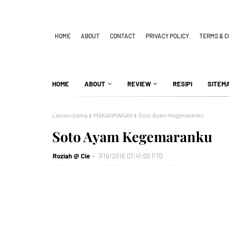
HOME
ABOUT
CONTACT
PRIVACY POLICY
TERMS & C
HOME
ABOUT
REVIEW
RESIPI
SITEM
Laman utama
MAKANMAKAN
Soto Ayam Kegemaranku
Soto Ayam Kegemaranku
Roziah @ Cie
7/16/2016 07:41:00 PTG