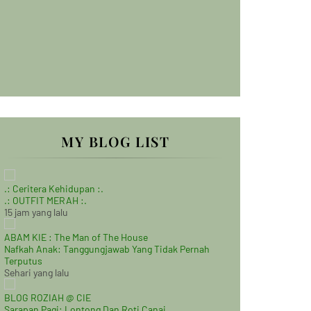
MY BLOG LIST
.: Ceritera Kehidupan :.
.: OUTFIT MERAH :.
15 jam yang lalu
ABAM KIE : The Man of The House
Nafkah Anak: Tanggungjawab Yang Tidak Pernah
Terputus
Sehari yang lalu
BLOG ROZIAH @ CIE
Sarapan Pagi: Lontong Dan Roti Canai