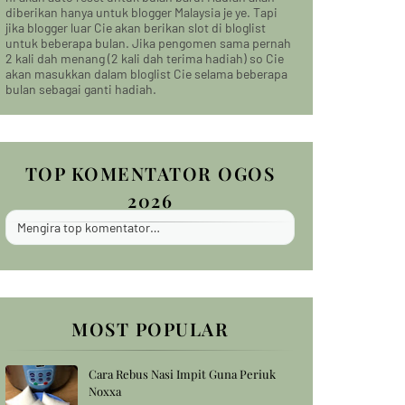
diberikan hanya untuk blogger Malaysia je ye. Tapi
jika blogger luar Cie akan berikan slot di bloglist
untuk beberapa bulan. Jika pengomen sama pernah
2 kali dah menang (2 kali dah terima hadiah) so Cie
akan masukkan dalam bloglist Cie selama beberapa
bulan sebagai ganti hadiah.
TOP KOMENTATOR OGOS
2026
Mengira top komentator…
MOST POPULAR
Cara Rebus Nasi Impit Guna Periuk
Noxxa