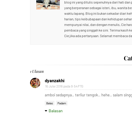
blog ini yang ditulis sepenuhnya dari hati dan
yang berperanan sebagai isteri, ibu, wanita b
waktu lapang. Blog ini bukan sekadar diari ke
harian, tips keibubapaan dan kehidupan sehari
mempunyai nilai, dan dengan menulis, Cie ha
pembaca yang singgah ke sini. Terima kasih 
Cie jika ada pertanyaan. Selamat membaca da
Ca
1 Ulasan
dyanzakhi
16 Julai 2016 pada 9:54 PTG
amboi sedapnya.. terliur tengok.. hehe.. salam singg
Balas
Padam
Balasan