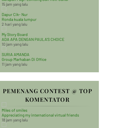
15 jam yang lalu
Dapur Cik- Nur
Ronda kuala lumpur
2 hari yang lalu
My Story Board
ADA APA DENGAN PAULA'S CHOICE
10 jam yang lalu
SURIA AMANDA
Group Marhaban Di Office
11 jam yang lalu
PEMENANG CONTEST @ TOP
KOMENTATOR
Miles of smiles
Appreciating my international virtual friends
18 jam yang lalu