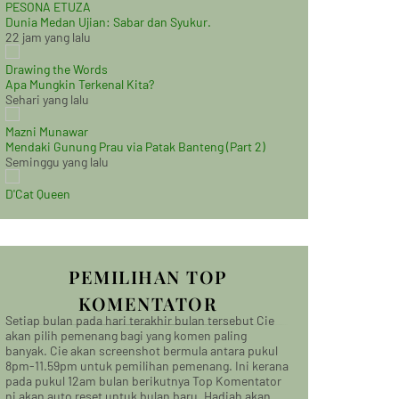
PESONA ETUZA
Dunia Medan Ujian: Sabar dan Syukur.
22 jam yang lalu
Drawing the Words
Apa Mungkin Terkenal Kita?
Sehari yang lalu
Mazni Munawar
Mendaki Gunung Prau via Patak Banteng (Part 2)
Seminggu yang lalu
D'Cat Queen
PEMILIHAN TOP
KOMENTATOR
Setiap bulan pada hari terakhir bulan tersebut Cie
akan pilih pemenang bagi yang komen paling
banyak. Cie akan screenshot bermula antara pukul
8pm-11.59pm untuk pemilihan pemenang. Ini kerana
pada pukul 12am bulan berikutnya Top Komentator
ni akan auto reset untuk bulan baru. Hadiah akan