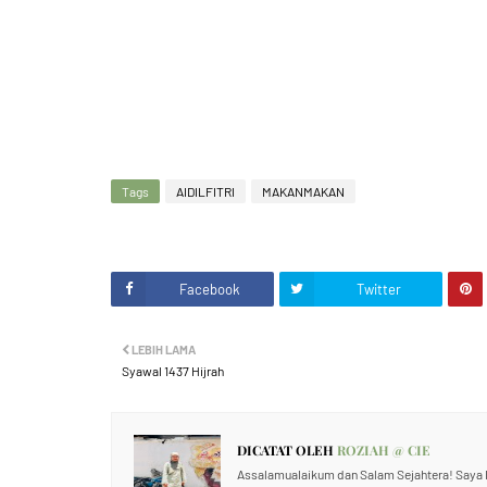
Tags
AIDILFITRI
MAKANMAKAN
Facebook
Twitter
LEBIH LAMA
Syawal 1437 Hijrah
DICATAT OLEH
ROZIAH @ CIE
Assalamualaikum dan Salam Sejahtera! Saya R