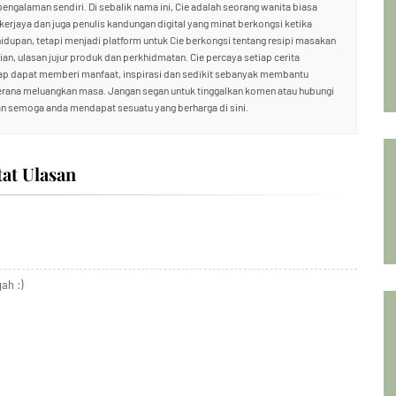
 pengalaman sendiri. Di sebalik nama ini, Cie adalah seorang wanita biasa
ekerjaya dan juga penulis kandungan digital yang minat berkongsi ketika
hidupan, tetapi menjadi platform untuk Cie berkongsi tentang resipi masakan
an, ulasan jujur produk dan perkhidmatan. Cie percaya setiap cerita
rap dapat memberi manfaat, inspirasi dan sedikit sebanyak membantu
kerana meluangkan masa. Jangan segan untuk tinggalkan komen atau hubungi
n semoga anda mendapat sesuatu yang berharga di sini.
tat Ulasan
ah :)