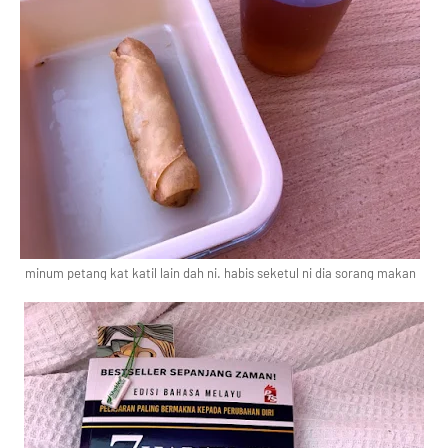
minum petang kat katil lain dah ni. habis seketul ni dia sorang makan