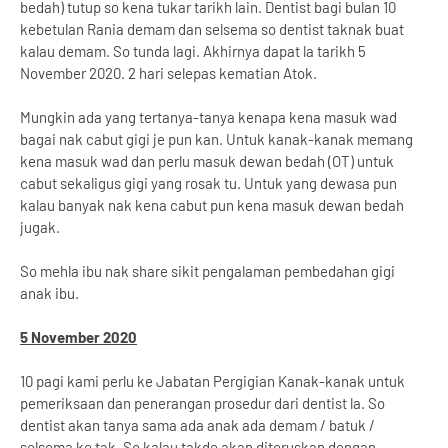
bedah) tutup so kena tukar tarikh lain. Dentist bagi bulan 10
kebetulan Rania demam dan selsema so dentist taknak buat
kalau demam. So tunda lagi. Akhirnya dapat la tarikh 5
November 2020. 2 hari selepas kematian Atok.
Mungkin ada yang tertanya-tanya kenapa kena masuk wad
bagai nak cabut gigi je pun kan. Untuk kanak-kanak memang
kena masuk wad dan perlu masuk dewan bedah (OT) untuk
cabut sekaligus gigi yang rosak tu. Untuk yang dewasa pun
kalau banyak nak kena cabut pun kena masuk dewan bedah
jugak.
So mehla ibu nak share sikit pengalaman pembedahan gigi
anak ibu.
5 November 2020
10 pagi kami perlu ke Jabatan Pergigian Kanak-kanak untuk
pemeriksaan dan penerangan prosedur dari dentist la. So
dentist akan tanya sama ada anak ada demam / batuk /
selsema ke tak. So kalau takde akan diteruskan dengan