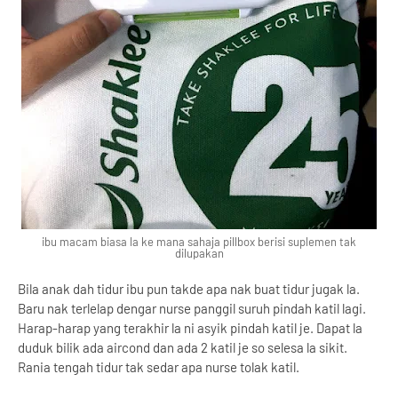
ibu macam biasa la ke mana sahaja pillbox berisi suplemen tak
dilupakan
Bila anak dah tidur ibu pun takde apa nak buat tidur jugak la.
Baru nak terlelap dengar nurse panggil suruh pindah katil lagi.
Harap-harap yang terakhir la ni asyik pindah katil je. Dapat la
duduk bilik ada aircond dan ada 2 katil je so selesa la sikit.
Rania tengah tidur tak sedar apa nurse tolak katil.