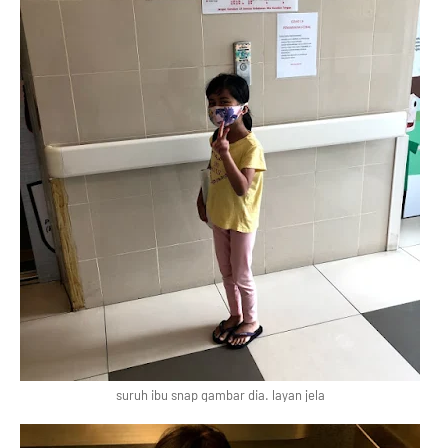
suruh ibu snap gambar dia. layan jela