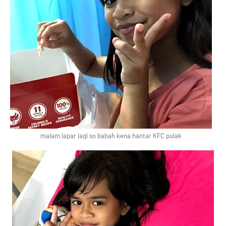
malam lapar lagi so babah kena hantar KFC pulak