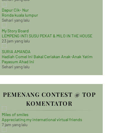
Dapur Cik- Nur
Ronda kuala lumpur
Sehari yang lalu
My Story Board
LEMPENG INTI SUSU PEKAT & MILO IN THE HOUSE
23 jam yang lalu
SURIA AMANDA
Hadiah Comel Ini Bakal Ceriakan Anak-Anak Yatim
Payasum Ahad Ini
Sehari yang lalu
PEMENANG CONTEST @ TOP
KOMENTATOR
Miles of smiles
Appreciating my international virtual friends
7 jam yang lalu