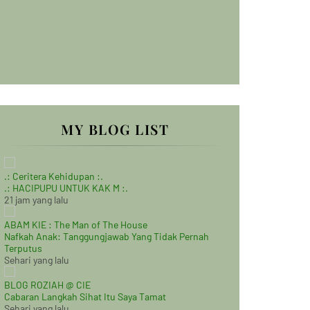
MY BLOG LIST
.: Ceritera Kehidupan :.
.: HACIPUPU UNTUK KAK M :.
21 jam yang lalu
ABAM KIE : The Man of The House
Nafkah Anak: Tanggungjawab Yang Tidak Pernah
Terputus
Sehari yang lalu
BLOG ROZIAH @ CIE
Cabaran Langkah Sihat Itu Saya Tamat
Sehari yang lalu