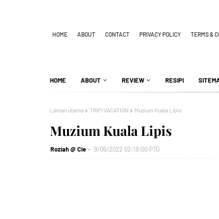
HOME
ABOUT
CONTACT
PRIVACY POLICY
TERMS & C
HOME
ABOUT
REVIEW
RESIPI
SITEM
Laman utama
TRIP/VACATION
Muzium Kuala Lipis
Muzium Kuala Lipis
Roziah @ Cie
9/06/2022 02:19:00 PTG