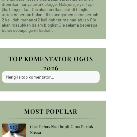
diberikan hanya untuk blogger Malaysia je ye. Tapi
jika blogger luar Cie akan berikan slot di bloglist
untuk beberapa bulan. Jika pengomen sama pernah
2 kali dah menang (2 kali dah terima hadiah) so Cie
akan masukkan dalam bloglist Cie selama beberapa
bulan sebagai ganti hadiah.
TOP KOMENTATOR OGOS
2026
Mengira top komentator…
MOST POPULAR
Cara Rebus Nasi Impit Guna Periuk
Noxxa