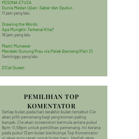
PESONA ETUZA
Dunia Medan Ujian: Sabar dan Syukur.
11 jam yang lalu
Drawing the Words
Apa Mungkin Terkenal Kita?
18 jam yang lalu
Mazni Munawar
Mendaki Gunung Prau via Patak Banteng (Part 2)
Seminggu yang lalu
D'Cat Queen
PEMILIHAN TOP
KOMENTATOR
Setiap bulan pada hari terakhir bulan tersebut Cie
akan pilih pemenang bagi yang komen paling
banyak. Cie akan screenshot bermula antara pukul
8pm-11.59pm untuk pemilihan pemenang. Ini kerana
pada pukul 12am bulan berikutnya Top Komentator
ni akan auto reset untuk bulan baru. Hadiah akan