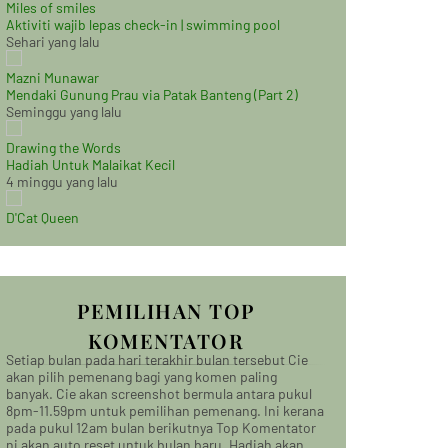
Miles of smiles
Aktiviti wajib lepas check-in | swimming pool
Sehari yang lalu
Mazni Munawar
Mendaki Gunung Prau via Patak Banteng (Part 2)
Seminggu yang lalu
Drawing the Words
Hadiah Untuk Malaikat Kecil
4 minggu yang lalu
D'Cat Queen
PEMILIHAN TOP
KOMENTATOR
Setiap bulan pada hari terakhir bulan tersebut Cie
akan pilih pemenang bagi yang komen paling
banyak. Cie akan screenshot bermula antara pukul
8pm-11.59pm untuk pemilihan pemenang. Ini kerana
pada pukul 12am bulan berikutnya Top Komentator
ni akan auto reset untuk bulan baru. Hadiah akan