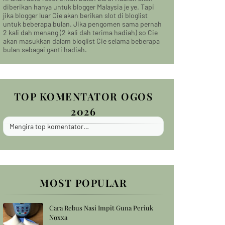
diberikan hanya untuk blogger Malaysia je ye. Tapi
jika blogger luar Cie akan berikan slot di bloglist
untuk beberapa bulan. Jika pengomen sama pernah
2 kali dah menang (2 kali dah terima hadiah) so Cie
akan masukkan dalam bloglist Cie selama beberapa
bulan sebagai ganti hadiah.
TOP KOMENTATOR OGOS
2026
Mengira top komentator…
MOST POPULAR
Cara Rebus Nasi Impit Guna Periuk
Noxxa