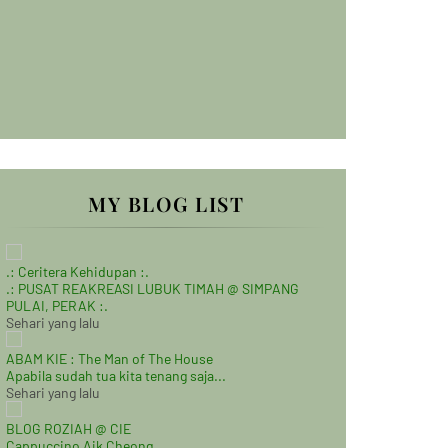
MY BLOG LIST
.: Ceritera Kehidupan :.
.: PUSAT REAKREASI LUBUK TIMAH @ SIMPANG
PULAI, PERAK :.
Sehari yang lalu
ABAM KIE : The Man of The House
Apabila sudah tua kita tenang saja...
Sehari yang lalu
BLOG ROZIAH @ CIE
Cappuccino Aik Cheong