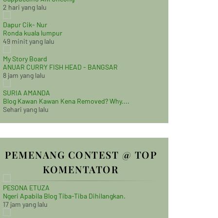
2 hari yang lalu
Dapur Cik- Nur
Ronda kuala lumpur
49 minit yang lalu
My Story Board
ANUAR CURRY FISH HEAD - BANGSAR
8 jam yang lalu
SURIA AMANDA
Blog Kawan Kawan Kena Removed? Why....
Sehari yang lalu
PEMENANG CONTEST @ TOP
KOMENTATOR
PESONA ETUZA
Ngeri Apabila Blog Tiba-Tiba Dihilangkan.
17 jam yang lalu