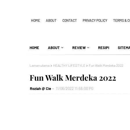
HOME
ABOUT
CONTACT
PRIVACY POLICY
TERMS & C
HOME
ABOUT
REVIEW
RESIPI
SITEM
Laman utama
HEALTHY LIFESTYLE
Fun Walk Merdeka 2022
Fun Walk Merdeka 2022
Roziah @ Cie
11/06/2022 11:56:00 PG