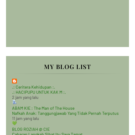
MY BLOG LIST
.: Ceritera Kehidupan :.
.: HACIPUPU UNTUK KAK M :.
2 jam yang lalu
ABAM KIE : The Man of The House
Nafkah Anak: Tanggungjawab Yang Tidak Pernah Terputus
11 jam yang lalu
BLOG ROZIAH @ CIE
Cabaran Langkah Sihat Itu Saya Tamat