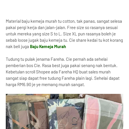
Material baju kemeja murah tu cotton, tak panas, sangat selesa
pakai pergi kerja dan jalan-jalan. Free size so rasanya sesuai
untuk mereka yang size S to L. Size XL pun rasanya boleh je
sebab loose jugak baju kemeja tu. Cie share kedai tu kot korang
nak beli juga
Baju Kemeja Murah
Tudung tu pulak jenama Fareha. Cie pernah ada sehelai
pemberian bos Cie. Rasa best juga pakai senang nak bentuk.
Kebetulan scroll Shopee ada Fareha HQ buat sales murah
sangat siap dapat free tudung Fareha plain lagi. Sehelai dapat
harga RM6.90 je ye memang murah sangat.