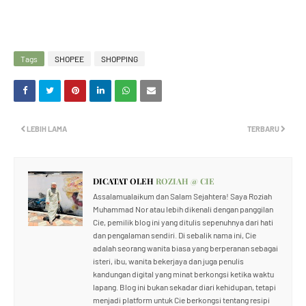
Tags
SHOPEE
SHOPPING
LEBIH LAMA
TERBARU
DICATAT OLEH
ROZIAH @ CIE
Assalamualaikum dan Salam Sejahtera! Saya Roziah
Muhammad Nor atau lebih dikenali dengan panggilan
Cie, pemilik blog ini yang ditulis sepenuhnya dari hati
dan pengalaman sendiri. Di sebalik nama ini, Cie
adalah seorang wanita biasa yang berperanan sebagai
isteri, ibu, wanita bekerjaya dan juga penulis
kandungan digital yang minat berkongsi ketika waktu
lapang. Blog ini bukan sekadar diari kehidupan, tetapi
menjadi platform untuk Cie berkongsi tentang resipi