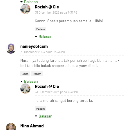
Balasan
Roziah @ Cie
31 Disember 2023 pada 7:31 PG
Kannn. Spesis perempuan sama je. Hihihi
Padam
Balasan
nanieydotcom
31 Disember 2023 pada 12:34 PG
Murahnya tudung fareha.. tak pernah beli lagi. Dah lama nak
beli tapi bila bukak shopee lain pula yanv di beli..
Balas
Padam
Balasan
Roziah @ Cie
31 Disember 2023 pada 7:32 PG
Tu la murah sangat borong terus la.
Padam
Balasan
Nina Ahmad