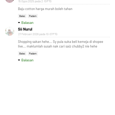
15 Ogos 2025 pada 2:10 PTG
Baju cotton harga murah boleh tahan
Balas
Padam
Balasan
Sii Nurul
27 Februari 2026 pada 10:07 PTG
Shopping sakan hehe... Sy pula suka beli kemeja di shopee
live... maklumlah susah nak cari saiz chubby2 nie hehe
Balas
Padam
Balasan