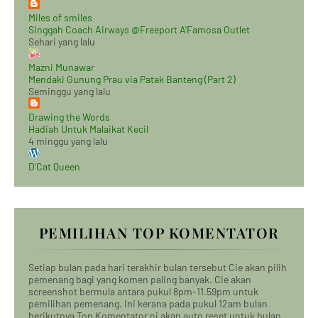
Miles of smiles
Singgah Coach Airways @Freeport A'Famosa Outlet
Sehari yang lalu
Mazni Munawar
Mendaki Gunung Prau via Patak Banteng (Part 2)
Seminggu yang lalu
Drawing the Words
Hadiah Untuk Malaikat Kecil
4 minggu yang lalu
D'Cat Queen
PEMILIHAN TOP KOMENTATOR
Setiap bulan pada hari terakhir bulan tersebut Cie akan pilih
pemenang bagi yang komen paling banyak. Cie akan
screenshot bermula antara pukul 8pm-11.59pm untuk
pemilihan pemenang. Ini kerana pada pukul 12am bulan
berikutnya Top Komentator ni akan auto reset untuk bulan