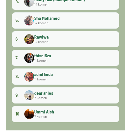
4.
14 komen
Sha Mohamed
5.
14 komen
Rawiwa
6.
14 komen
thisni3za
7.
11 komen
adnil linda
8.
11 komen
dear anies
9.
7 komen
Ummi Aish
10.
7 komen