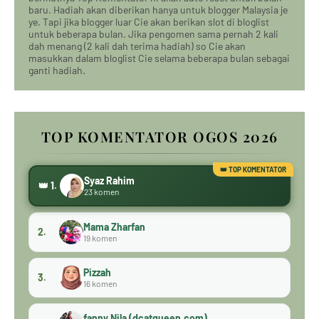
baru. Hadiah akan diberikan hanya untuk blogger Malaysia je
ye. Tapi jika blogger luar Cie akan berikan slot di bloglist
untuk beberapa bulan. Jika pengomen sama pernah 2 kali
dah menang (2 kali dah terima hadiah) so Cie akan
masukkan dalam bloglist Cie selama beberapa bulan sebagai
ganti hadiah.
TOP KOMENTATOR OGOS 2026
Syaz Rahim
👑 1.
23 komen
Mama Zharfan
2.
19 komen
Pizzah
3.
16 komen
fanny Nila (dcatqueen.com)