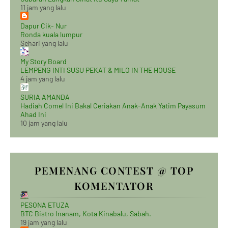
11 jam yang lalu
Dapur Cik- Nur
Ronda kuala lumpur
Sehari yang lalu
My Story Board
LEMPENG INTI SUSU PEKAT & MILO IN THE HOUSE
4 jam yang lalu
SURIA AMANDA
Hadiah Comel Ini Bakal Ceriakan Anak-Anak Yatim Payasum
Ahad Ini
10 jam yang lalu
PEMENANG CONTEST @ TOP
KOMENTATOR
PESONA ETUZA
BTC Bistro Inanam, Kota Kinabalu, Sabah.
19 jam yang lalu