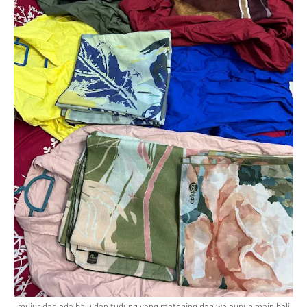
mujur dah ada baju dan tudung yang matching dah walaupun main beli