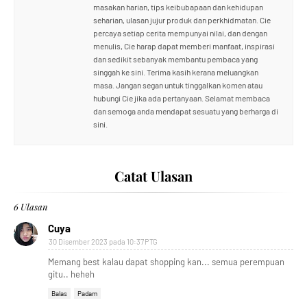
masakan harian, tips keibubapaan dan kehidupan
seharian, ulasan jujur produk dan perkhidmatan. Cie
percaya setiap cerita mempunyai nilai, dan dengan
menulis, Cie harap dapat memberi manfaat, inspirasi
dan sedikit sebanyak membantu pembaca yang
singgah ke sini. Terima kasih kerana meluangkan
masa. Jangan segan untuk tinggalkan komen atau
hubungi Cie jika ada pertanyaan. Selamat membaca
dan semoga anda mendapat sesuatu yang berharga di
sini.
Catat Ulasan
6 Ulasan
Cuya
30 Disember 2023 pada 10:37 PTG
Memang best kalau dapat shopping kan... semua perempuan
gitu.. heheh
Balas
Padam