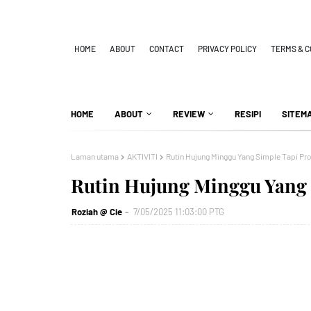
HOME
ABOUT
CONTACT
PRIVACY POLICY
TERMS & C
HOME
ABOUT
REVIEW
RESIPI
SITEM
Laman utama
AKTIVITI
Rutin Hujung Minggu Yang Simple Tapi Pro
Rutin Hujung Minggu Yang 
Roziah @ Cie
7/05/2025 11:03:00 PTG