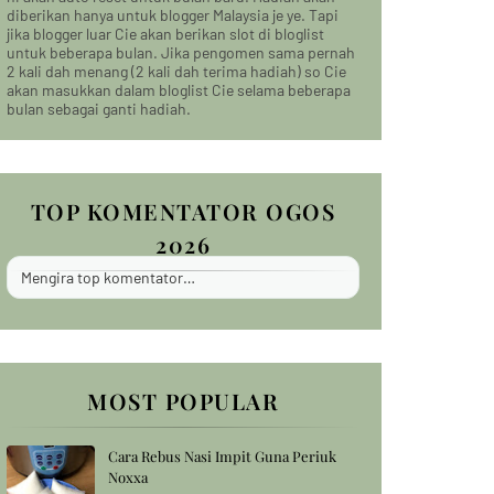
diberikan hanya untuk blogger Malaysia je ye. Tapi
jika blogger luar Cie akan berikan slot di bloglist
untuk beberapa bulan. Jika pengomen sama pernah
2 kali dah menang (2 kali dah terima hadiah) so Cie
akan masukkan dalam bloglist Cie selama beberapa
bulan sebagai ganti hadiah.
TOP KOMENTATOR OGOS
2026
Mengira top komentator…
MOST POPULAR
Cara Rebus Nasi Impit Guna Periuk
Noxxa