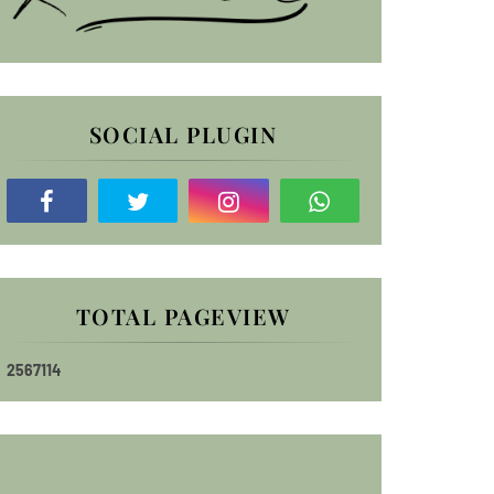
SOCIAL PLUGIN
TOTAL PAGEVIEW
2
5
6
7
1
1
4