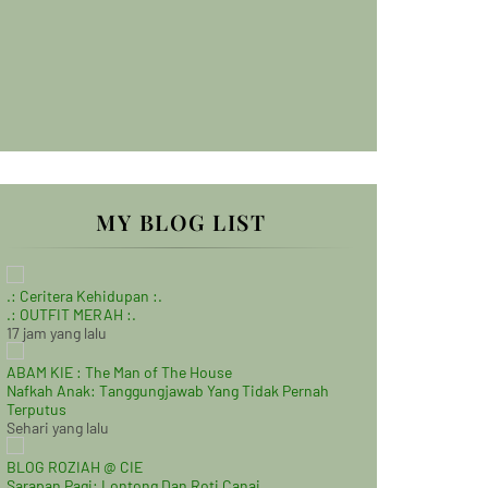
MY BLOG LIST
.: Ceritera Kehidupan :.
.: OUTFIT MERAH :.
17 jam yang lalu
ABAM KIE : The Man of The House
Nafkah Anak: Tanggungjawab Yang Tidak Pernah
Terputus
Sehari yang lalu
BLOG ROZIAH @ CIE
Sarapan Pagi: Lontong Dan Roti Canai