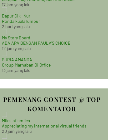
17 jam yang lalu
Dapur Cik- Nur
Ronda kuala lumpur
2 hari yang lalu
My Story Board
ADA APA DENGAN PAULA'S CHOICE
12 jam yang lalu
SURIA AMANDA
Group Marhaban Di Office
13 jam yang lalu
PEMENANG CONTEST @ TOP
KOMENTATOR
Miles of smiles
Appreciating my international virtual friends
20 jam yang lalu