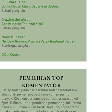
PESONA ETUZA
Dunia Medan Ujian: Sabar dan Syukur.
Sehari yang lalu
Drawing the Words
Apa Mungkin Terkenal Kita?
Sehari yang lalu
Mazni Munawar
Mendaki Gunung Prau via Patak Banteng (Part 2)
Seminggu yang lalu
D'Cat Queen
PEMILIHAN TOP
KOMENTATOR
Setiap bulan pada hari terakhir bulan tersebut Cie
akan pilih pemenang bagi yang komen paling
banyak. Cie akan screenshot bermula antara pukul
8pm-11.59pm untuk pemilihan pemenang. Ini kerana
pada pukul 12am bulan berikutnya Top Komentator
ni akan auto reset untuk bulan baru. Hadiah akan