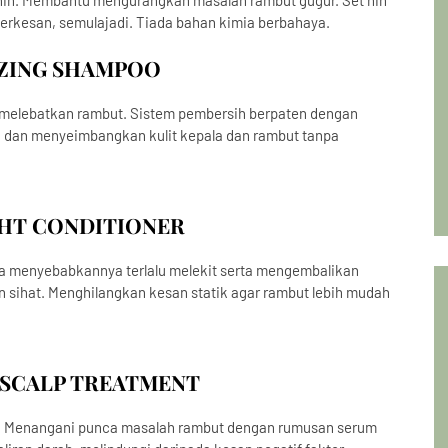
nih. Membantu mengurangkan masalah rambut gugur. Set nih
berkesan, semulajadi. Tiada bahan kimia berbahaya.
IZING SHAMPOO
 melebatkan rambut. Sistem pembersih berpaten dengan
 dan menyeimbangkan kulit kepala dan rambut tanpa
HT CONDITIONER
 menyebabkannya terlalu melekit serta mengembalikan
an sihat. Menghilangkan kesan statik agar rambut lebih mudah
 SCALP TREATMENT
ex. Menangani punca masalah rambut dengan rumusan serum