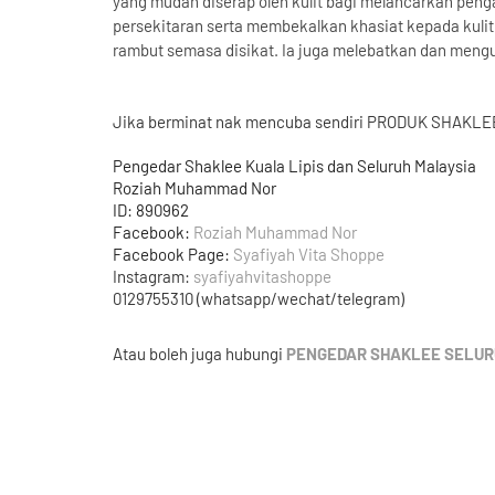
yang mudah diserap oleh kulit bagi melancarkan penga
persekitaran serta membekalkan khasiat kepada kuli
rambut semasa disikat. Ia juga melebatkan dan meng
Jika berminat nak mencuba sendiri PRODUK SHAKLEE
Pengedar Shaklee Kuala Lipis dan Seluruh Malaysia
Roziah Muhammad Nor
ID: 890962
Facebook:
Roziah Muhammad Nor
Facebook Page:
Syafiyah Vita Shoppe
Instagram:
syafiyahvitashoppe
0129755310 (whatsapp/wechat/telegram)
Atau boleh juga hubungi
PENGEDAR SHAKLEE SELUR