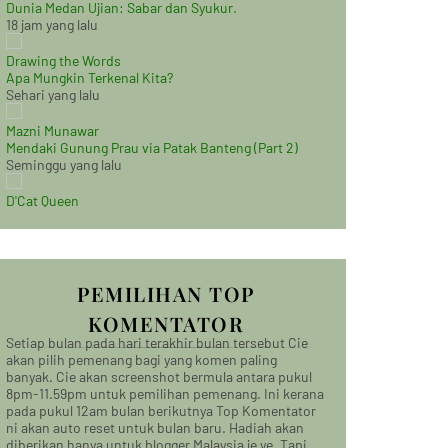
Dunia Medan Ujian: Sabar dan Syukur.
18 jam yang lalu
Drawing the Words
Apa Mungkin Terkenal Kita?
Sehari yang lalu
Mazni Munawar
Mendaki Gunung Prau via Patak Banteng (Part 2)
Seminggu yang lalu
D'Cat Queen
PEMILIHAN TOP
KOMENTATOR
Setiap bulan pada hari terakhir bulan tersebut Cie
akan pilih pemenang bagi yang komen paling
banyak. Cie akan screenshot bermula antara pukul
8pm-11.59pm untuk pemilihan pemenang. Ini kerana
pada pukul 12am bulan berikutnya Top Komentator
ni akan auto reset untuk bulan baru. Hadiah akan
diberikan hanya untuk blogger Malaysia je ye. Tapi