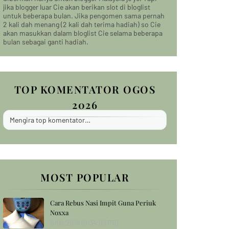
jika blogger luar Cie akan berikan slot di bloglist
untuk beberapa bulan. Jika pengomen sama pernah
2 kali dah menang (2 kali dah terima hadiah) so Cie
akan masukkan dalam bloglist Cie selama beberapa
bulan sebagai ganti hadiah.
TOP KOMENTATOR OGOS
2026
Mengira top komentator…
MOST POPULAR
Cara Rebus Nasi Impit Guna Periuk
Noxxa
5/06/2018 01:34:00 PTG