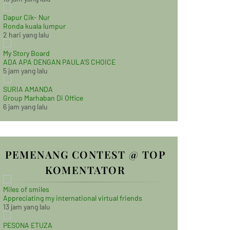
Dapur Cik- Nur
Ronda kuala lumpur
2 hari yang lalu
My Story Board
ADA APA DENGAN PAULA'S CHOICE
5 jam yang lalu
SURIA AMANDA
Group Marhaban Di Office
6 jam yang lalu
PEMENANG CONTEST @ TOP
KOMENTATOR
Miles of smiles
Appreciating my international virtual friends
13 jam yang lalu
PESONA ETUZA