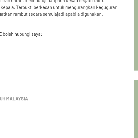
liran darah, melindungi daripada kesan negatif faktor
t kepala. Terbukti berkesan untuk mengurangkan keguguran
uatkan rambut secara semulajadi apabila digunakan.
 boleh hubungi saya:
UH MALAYSIA