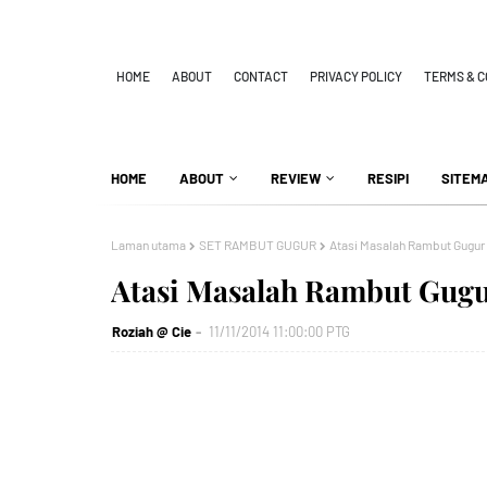
HOME
ABOUT
CONTACT
PRIVACY POLICY
TERMS & C
HOME
ABOUT
REVIEW
RESIPI
SITEM
Laman utama
SET RAMBUT GUGUR
Atasi Masalah Rambut Gugur
Atasi Masalah Rambut Gug
Roziah @ Cie
11/11/2014 11:00:00 PTG