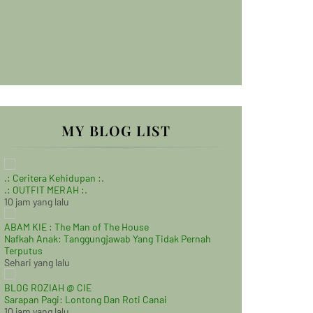
MY BLOG LIST
.: Ceritera Kehidupan :.
.: OUTFIT MERAH :.
10 jam yang lalu
ABAM KIE : The Man of The House
Nafkah Anak: Tanggungjawab Yang Tidak Pernah
Terputus
Sehari yang lalu
BLOG ROZIAH @ CIE
Sarapan Pagi: Lontong Dan Roti Canai
10 jam yang lalu