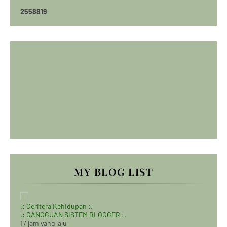
2
5
5
8
8
1
9
MY BLOG LIST
.: Ceritera Kehidupan :.
.: GANGGUAN SISTEM BLOGGER :.
17 jam yang lalu