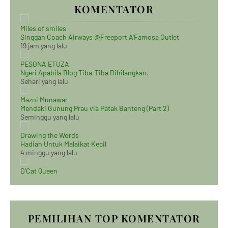
KOMENTATOR
Miles of smiles
Singgah Coach Airways @Freeport A'Famosa Outlet
19 jam yang lalu
PESONA ETUZA
Ngeri Apabila Blog Tiba-Tiba Dihilangkan.
Sehari yang lalu
Mazni Munawar
Mendaki Gunung Prau via Patak Banteng (Part 2)
Seminggu yang lalu
Drawing the Words
Hadiah Untuk Malaikat Kecil
4 minggu yang lalu
D'Cat Queen
PEMILIHAN TOP KOMENTATOR