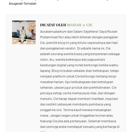
Anugerah Terindah
DICATAT OLEH
ROZIAH @ CIE
Assalamualaikum dan Salam Sejahtera! Saya Roziah
Muhammad Nor atau lebih dikenali dengan panggilan
Cie, pemilik blog ini yang ditulis sepenuhnya dari hati
dan pengalaman sendiri. Di sebalik nama ini, Cie
adalah seorang wanita biasa yang berperanan sebagai
isteri, ibu, wanita bekerjaya dan juga penulis
kandungan digital yang minat berkongsi ketika waktu
lapang. Blog ini bukan sekadar diari kehidupan, tetapi
menjadi platform untuk Cie berkongsi tentang resipi
masakan harian, tips keibubapaan dan kehidupan
seharian, ulasan jujur produk dan perkhidmatan. Cie
percaya setiap cerita mempunyai nilai, dan dengan
menulis, Cie harap dapat memberi manfaat, inspirasi
dan sedikit sebanyak membantu pembaca yang
singgah ke sini. Terima kasih kerana meluangkan
masa. Jangan segan untuk tinggalkan komen atau
hubungi Cie jika ada pertanyaan. Selamat membaca
dan semoga anda mendapat sesuatu yang berharga di