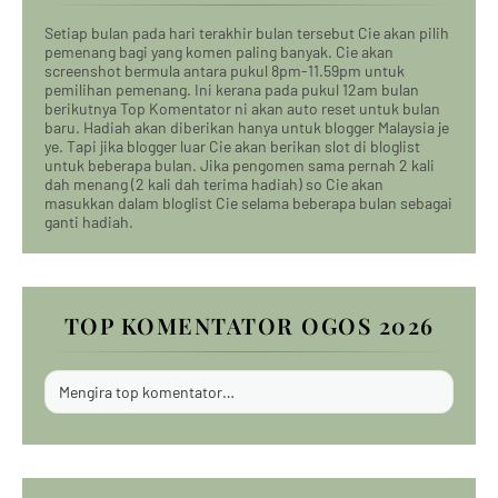
Setiap bulan pada hari terakhir bulan tersebut Cie akan pilih
pemenang bagi yang komen paling banyak. Cie akan
screenshot bermula antara pukul 8pm-11.59pm untuk
pemilihan pemenang. Ini kerana pada pukul 12am bulan
berikutnya Top Komentator ni akan auto reset untuk bulan
baru. Hadiah akan diberikan hanya untuk blogger Malaysia je
ye. Tapi jika blogger luar Cie akan berikan slot di bloglist
untuk beberapa bulan. Jika pengomen sama pernah 2 kali
dah menang (2 kali dah terima hadiah) so Cie akan
masukkan dalam bloglist Cie selama beberapa bulan sebagai
ganti hadiah.
TOP KOMENTATOR OGOS 2026
Mengira top komentator…