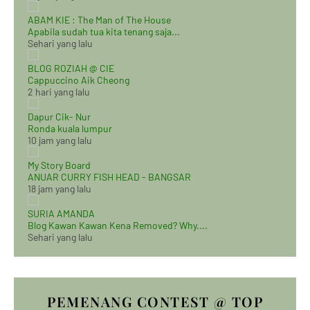
ABAM KIE : The Man of The House
Apabila sudah tua kita tenang saja...
Sehari yang lalu
BLOG ROZIAH @ CIE
Cappuccino Aik Cheong
2 hari yang lalu
Dapur Cik- Nur
Ronda kuala lumpur
10 jam yang lalu
My Story Board
ANUAR CURRY FISH HEAD - BANGSAR
18 jam yang lalu
SURIA AMANDA
Blog Kawan Kawan Kena Removed? Why....
Sehari yang lalu
PEMENANG CONTEST @ TOP