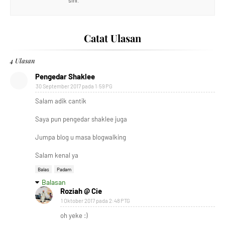
sini.
Catat Ulasan
4 Ulasan
Pengedar Shaklee
30 September 2017 pada 1:59 PG
Salam adik cantik
Saya pun pengedar shaklee juga
Jumpa blog u masa blogwalking
Salam kenal ya
Balas
Padam
Balasan
Roziah @ Cie
1 Oktober 2017 pada 2:48 PTG
oh yeke :)