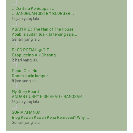
.: Ceritera Kehidupan :.
.: GANGGUAN SISTEM BLOGGER :.
15 jam yang lalu
ABAM KIE : The Man of The House
Apabila sudah tua kita tenang saja...
Sehari yang lalu
BLOG ROZIAH @ CIE
Cappuccino Aik Cheong
2 hari yang lalu
Dapur Cik- Nur
Ronda kuala lumpur
9 jam yang lalu
My Story Board
ANUAR CURRY FISH HEAD - BANGSAR
16 jam yang lalu
SURIA AMANDA
Blog Kawan Kawan Kena Removed? Why....
Sehari yang lalu