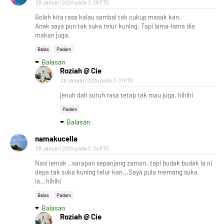
28 Januari 2024 pada 2:28 PTG
Boleh kita rasa kalau sambal tak cukup masak kan.
Anak saya pun tak suka telur kuning. Tapi lama-lama dia
makan juga.
Balas
Padam
Balasan
Roziah @ Cie
28 Januari 2024 pada 3:01 PTG
jenuh dah suruh rasa tetap tak mau juga. hihihi
Padam
Balasan
namakucella
28 Januari 2024 pada 2:34 PTG
Nasi lemak ..sarapan sepanjang zaman..tapi budak budak la ni
depa tak suka kuning telur kan...Saya pula memang suka
la...hihihi
Balas
Padam
Balasan
Roziah @ Cie