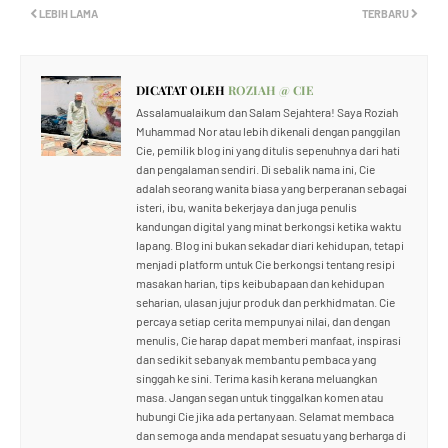
LEBIH LAMA
TERBARU
DICATAT OLEH
ROZIAH @ CIE
Assalamualaikum dan Salam Sejahtera! Saya Roziah
Muhammad Nor atau lebih dikenali dengan panggilan
Cie, pemilik blog ini yang ditulis sepenuhnya dari hati
dan pengalaman sendiri. Di sebalik nama ini, Cie
adalah seorang wanita biasa yang berperanan sebagai
isteri, ibu, wanita bekerjaya dan juga penulis
kandungan digital yang minat berkongsi ketika waktu
lapang. Blog ini bukan sekadar diari kehidupan, tetapi
menjadi platform untuk Cie berkongsi tentang resipi
masakan harian, tips keibubapaan dan kehidupan
seharian, ulasan jujur produk dan perkhidmatan. Cie
percaya setiap cerita mempunyai nilai, dan dengan
menulis, Cie harap dapat memberi manfaat, inspirasi
dan sedikit sebanyak membantu pembaca yang
singgah ke sini. Terima kasih kerana meluangkan
masa. Jangan segan untuk tinggalkan komen atau
hubungi Cie jika ada pertanyaan. Selamat membaca
dan semoga anda mendapat sesuatu yang berharga di