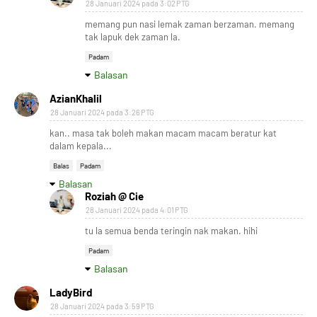
28 Januari 2024 pada 3:02 PTG
memang pun nasi lemak zaman berzaman. memang
tak lapuk dek zaman la.
Padam
Balasan
AzianKhalil
28 Januari 2024 pada 3:26 PTG
kan.. masa tak boleh makan macam macam beratur kat
dalam kepala...
Balas
Padam
Balasan
Roziah @ Cie
28 Januari 2024 pada 4:01 PTG
tu la semua benda teringin nak makan. hihi
Padam
Balasan
LadyBird
28 Januari 2024 pada 3:59 PTG