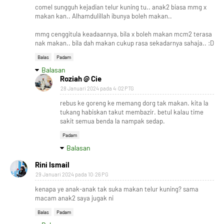
comel sungguh kejadian telur kuning tu.. anak2 biasa mmg x
makan kan.. Alhamdulillah ibunya boleh makan..
mmg cenggitula keadaannya, bila x boleh makan mcm2 terasa
nak makan.. bila dah makan cukup rasa sekadarnya sahaja.. :D
Balas
Padam
Balasan
Roziah @ Cie
28 Januari 2024 pada 4:02 PTG
rebus ke goreng ke memang dorg tak makan. kita la
tukang habiskan takut membazir. betul kalau time
sakit semua benda la nampak sedap.
Padam
Balasan
Rini Ismail
29 Januari 2024 pada 10:26 PG
kenapa ye anak-anak tak suka makan telur kuning? sama
macam anak2 saya jugak ni
Balas
Padam