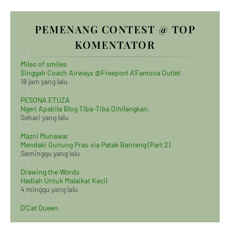
PEMENANG CONTEST @ TOP
KOMENTATOR
Miles of smiles
Singgah Coach Airways @Freeport A'Famosa Outlet
18 jam yang lalu
PESONA ETUZA
Ngeri Apabila Blog Tiba-Tiba Dihilangkan.
Sehari yang lalu
Mazni Munawar
Mendaki Gunung Prau via Patak Banteng (Part 2)
Seminggu yang lalu
Drawing the Words
Hadiah Untuk Malaikat Kecil
4 minggu yang lalu
D'Cat Queen