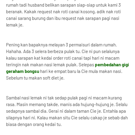
rumah tadi husband belikan sarapan siap-siap untuk kami 3
beranak. Kakak request nak roti canai kosong, adik nak roti
canai sarang burung dan ibu request nak sarapan pagi nasi
lemak je.
Pening kan bapaknya melayan 3 permaisuri dalam rumah.
Hahaha. Ada 3 selera berbeza pulak tu. Cie ni pun selalunya
kalau sarapan kat kedai order roti canai tapi hari ni macam
teringin nak makan nasi lemak pulak. Selepas
pembedahan gigi
geraham bongsu
hari ke empat baru la Cie mula makan nasi.
Sebelum tu makan soft diet je.
Sambal nasi lemak ni tak sedap pulak pagi ni macam kurang
rasa. Masin memang takde, manis ada hujung-hujung je. Selalu
sedapnya sambal dia. Gerai ni dalam taman Cie je. Entahla apa
silapnya hari ni. Kalau makan situ Cie selalu cakap je sebab dah
biasa dengan orang kedai tu.