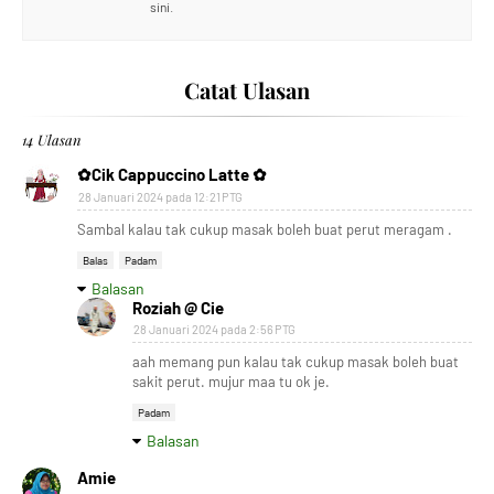
sini.
Catat Ulasan
14 Ulasan
✿Cik Cappuccino Latte ✿
28 Januari 2024 pada 12:21 PTG
Sambal kalau tak cukup masak boleh buat perut meragam .
Balas
Padam
Balasan
Roziah @ Cie
28 Januari 2024 pada 2:56 PTG
aah memang pun kalau tak cukup masak boleh buat
sakit perut. mujur maa tu ok je.
Padam
Balasan
Amie