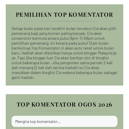
PEMILIHAN TOP KOMENTATOR
Setiap bulan pada hari terakhir bulan tersebut Cie akan pilih
pemenang bagi yang komen paling banyak. Cie akan
screenshot bermula antara pukul 8pm-11.59pm untuk
pemilihan pemenang. Ini kerana pada pukul 12am bulan
berikutnya Top Komentator ni akan auto reset untuk bulan
baru. Hadiah akan diberikan hanya untuk blogger Malaysia je
ye. Tapi jika blogger luar Cie akan berikan slot di bloglist
untuk beberapa bulan. Jika pengomen sama pernah 2 kali
dah menang (2 kali dah terima hadiah) so Cie akan
masukkan dalam bloglist Cie selama beberapa bulan sebagai
ganti hadiah.
TOP KOMENTATOR OGOS 2026
Mengira top komentator…