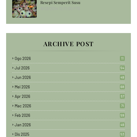
Resepi Semperit Susu
8/03/2014 12:11:00 PTG
ARCHIVE POST
Ogo 2026
11
Jul 2026
54
Jun 2026
49
Mei 2026
68
Apr 2026
57
Mac 2026
71
Feb 2026
59
Jan 2026
49
Dis 2025
53