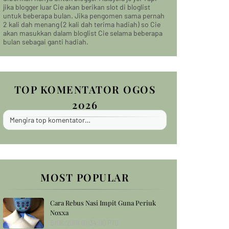
jika blogger luar Cie akan berikan slot di bloglist
untuk beberapa bulan. Jika pengomen sama pernah
2 kali dah menang (2 kali dah terima hadiah) so Cie
akan masukkan dalam bloglist Cie selama beberapa
bulan sebagai ganti hadiah.
TOP KOMENTATOR OGOS
2026
Mengira top komentator…
MOST POPULAR
Cara Rebus Nasi Impit Guna Periuk
Noxxa
5/06/2018 01:34:00 PTG