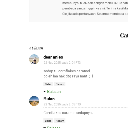
mempunyai nilai, dan dengan menulis, Cie ha
pembaca yang singgah ke sini. Terima kasih 
Cie jika ada pertanyaan. Selamat membaca da
Ca
5 Ulasan
dear anies
22 Mac 2025 pada 2:04 PTG
sedap tu cornflakes caramel..
boleh laa nak dtg raya nanti ;-)
Balas
Padam
Balasan
Mulan
22 Mac 2025 pada 2:35 PTG
Cornflakes caramel sedapnya.
Balas
Padam
Balasan