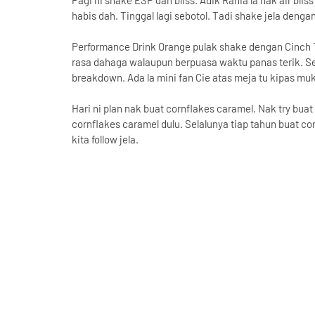
Pagi ni shake ESP dan bliss. Adik Rania la nak air blis
habis dah. Tinggal lagi sebotol. Tadi shake jela denga
Performance Drink Orange pulak shake dengan Cinch
rasa dahaga walaupun berpuasa waktu panas terik. Se
breakdown. Ada la mini fan Cie atas meja tu kipas mu
Hari ni plan nak buat cornflakes caramel. Nak try bua
cornflakes caramel dulu. Selalunya tiap tahun buat co
kita follow jela.