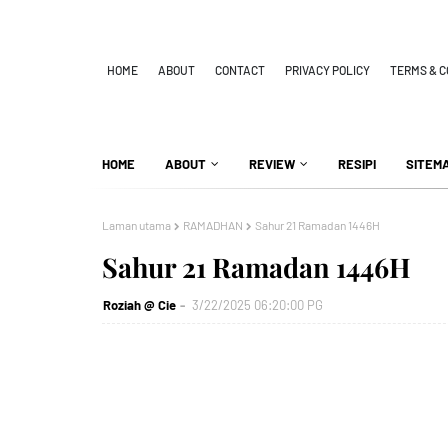
HOME
ABOUT
CONTACT
PRIVACY POLICY
TERMS & C
HOME
ABOUT
REVIEW
RESIPI
SITEM
Laman utama
RAMADHAN
Sahur 21 Ramadan 1446H
Sahur 21 Ramadan 1446H
Roziah @ Cie
3/22/2025 06:20:00 PG