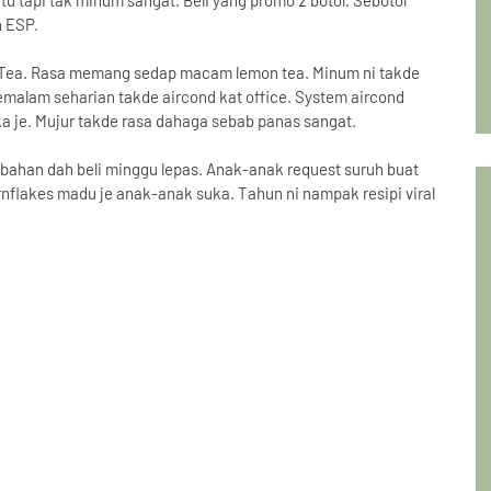
s tu tapi tak minum sangat. Beli yang promo 2 botol. Sebotol
n ESP.
 Tea. Rasa memang sedap macam lemon tea. Minum ni takde
malam seharian takde aircond kat office. System aircond
ka je. Mujur takde rasa dahaga sebab panas sangat.
t bahan dah beli minggu lepas. Anak-anak request suruh buat
rnflakes madu je anak-anak suka. Tahun ni nampak resipi viral