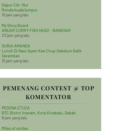
Dapur Cik- Nur
Ronda kuala lumpur
15 jam yang lalu
My Story Board
ANUAR CURRY FISH HEAD - BANGSAR
23 jam yang lalu
SURIA AMANDA
Lunch Di Nasi Ayam Kee Chup Sebelum Balik
Seremban
15 jam yang lalu
PEMENANG CONTEST @ TOP
KOMENTATOR
PESONA ETUZA
BTC Bistro Inanam, Kota Kinabalu, Sabah.
8 jam yang lalu
Miles of smiles