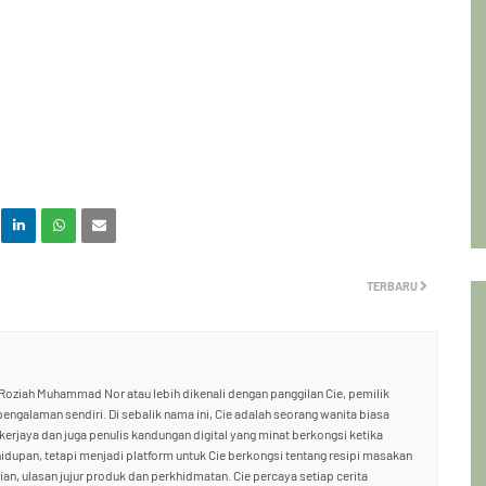
TERBARU
oziah Muhammad Nor atau lebih dikenali dengan panggilan Cie, pemilik
 pengalaman sendiri. Di sebalik nama ini, Cie adalah seorang wanita biasa
ekerjaya dan juga penulis kandungan digital yang minat berkongsi ketika
hidupan, tetapi menjadi platform untuk Cie berkongsi tentang resipi masakan
an, ulasan jujur produk dan perkhidmatan. Cie percaya setiap cerita