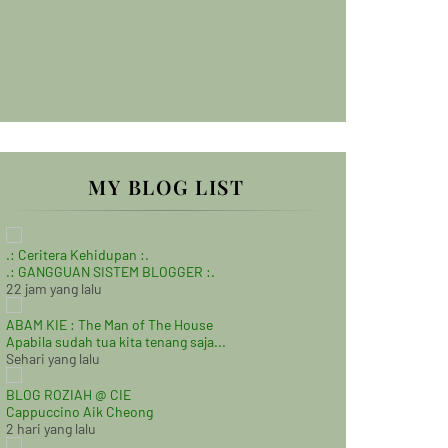
MY BLOG LIST
.: Ceritera Kehidupan :.
.: GANGGUAN SISTEM BLOGGER :.
22 jam yang lalu
ABAM KIE : The Man of The House
Apabila sudah tua kita tenang saja...
Sehari yang lalu
BLOG ROZIAH @ CIE
Cappuccino Aik Cheong
2 hari yang lalu