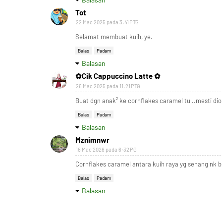
Tot
22 Mac 2025 pada 3:41 PTG
Selamat membuat kuih, ye.
Balas
Padam
Balasan
✿Cik Cappuccino Latte ✿
26 Mac 2025 pada 11:21 PTG
Buat dgn anak² ke cornflakes caramel tu ..mesti di
Balas
Padam
Balasan
Mznimnwr
16 Mac 2026 pada 6:32 PG
Cornflakes caramel antara kuih raya yg senang nk 
Balas
Padam
Balasan