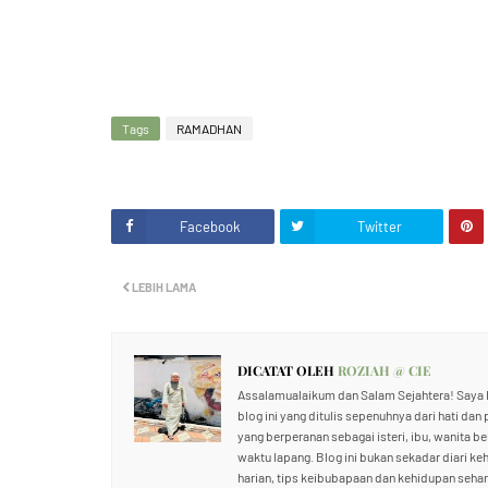
Tags
RAMADHAN
Facebook
Twitter
LEBIH LAMA
DICATAT OLEH
ROZIAH @ CIE
Assalamualaikum dan Salam Sejahtera! Saya R
blog ini yang ditulis sepenuhnya dari hati dan
yang berperanan sebagai isteri, ibu, wanita b
waktu lapang. Blog ini bukan sekadar diari ke
harian, tips keibubapaan dan kehidupan sehari