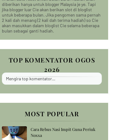
diberikan hanya untuk blogger Malaysia je ye. Tapi
jika blogger luar Cie akan berikan slot di bloglist
untuk beberapa bulan. Jika pengomen sama pernah
2 kali dah menang (2 kali dah terima hadiah) so Cie
akan masukkan dalam bloglist Cie selama beberapa
bulan sebagai ganti hadiah.
TOP KOMENTATOR OGOS
2026
Mengira top komentator…
MOST POPULAR
Cara Rebus Nasi Impit Guna Periuk
Noxxa