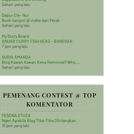
Sehari yang lalu
Dapur Cik- Nur
Buah tampoi @ meke dari Perak
Sehari yang lalu
My Story Board
ANUAR CURRY FISH HEAD - BANGSAR
7 jam yang lalu
SURIA AMANDA
Blog Kawan Kawan Kena Removed? Why....
Sehari yang lalu
PEMENANG CONTEST @ TOP
KOMENTATOR
PESONA ETUZA
Ngeri Apabila Blog Tiba-Tiba Dihilangkan.
15 jam yang lalu