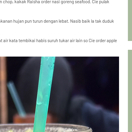
 chop, kakak Raisha order nasi goreng seafood. Cie pulak
kanan hujan pun turun dengan lebat. Nasib baik la tak duduk
air kata tembikai habis suruh tukar air lain so Cie order apple