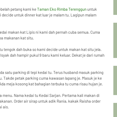
sebelah petang kami ke
Taman Eko Rimba Terenggun
untuk
 decide untuk dinner kat luar je malam tu. Lagipun malam
edai makan kat Lipis ni kami dah pernah cuba semua. Cuma
ba makanan kat situ.
 tu tengok dah buka so kami decide untuk makan kat situ jela.
 Isyak dah hampir pukul 9 baru kami keluar. Dekat je dari rumah
ada satu parking di tepi kedai tu. Terus husband masuk parking
i tu. Takde petak parking cuma kawasan lapang je. Masuk je ke
da meja kosong kat bahagian terbuka tu cuma risau hujan je.
a menu. Nama kedai tu Kedai Sarjan. Pertama kali makan di
anan. Order air sirap untuk adik Rania, kakak Raisha order
i ais.