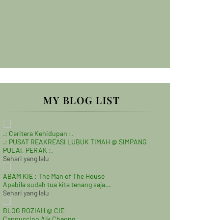
MY BLOG LIST
.: Ceritera Kehidupan :.
.: PUSAT REAKREASI LUBUK TIMAH @ SIMPANG
PULAI, PERAK :.
Sehari yang lalu
ABAM KIE : The Man of The House
Apabila sudah tua kita tenang saja...
Sehari yang lalu
BLOG ROZIAH @ CIE
Cappuccino Aik Cheong