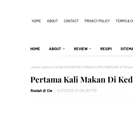
HOME
ABOUT
CONTACT
PRIVACY POLICY
TERMS & C
HOME
ABOUT
REVIEW
RESIPI
SITEM
Laman utama
KEDAI MAKAN/RESTORAN/CAFE/WARUNG
Pertam
Pertama Kali Makan Di Ked
Roziah @ Cie
5/27/2025 07:28:00 PTG