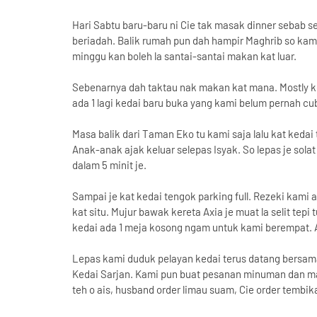
Hari Sabtu baru-baru ni Cie tak masak dinner sebab 
beriadah. Balik rumah pun dah hampir Maghrib so kami
minggu kan boleh la santai-santai makan kat luar.
Sebenarnya dah taktau nak makan kat mana. Mostly k
ada 1 lagi kedai baru buka yang kami belum pernah cu
Masa balik dari Taman Eko tu kami saja lalu kat kedai
Anak-anak ajak keluar selepas Isyak. So lepas je solat
dalam 5 minit je.
Sampai je kat kedai tengok parking full. Rezeki kami 
kat situ. Mujur bawak kereta Axia je muat la selit tep
kedai ada 1 meja kosong ngam untuk kami berempat. A
Lepas kami duduk pelayan kedai terus datang bersam
Kedai Sarjan. Kami pun buat pesanan minuman dan mak
teh o ais, husband order limau suam, Cie order tembika