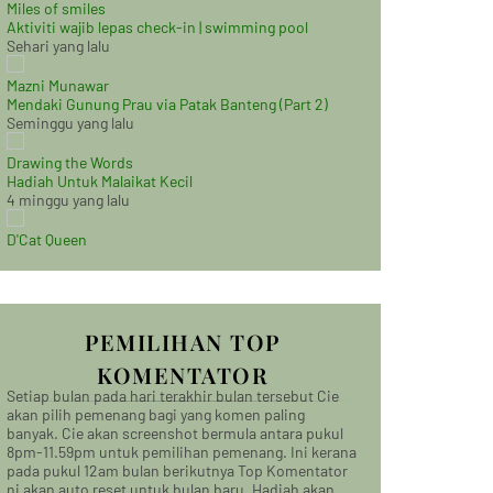
Miles of smiles
Aktiviti wajib lepas check-in | swimming pool
Sehari yang lalu
Mazni Munawar
Mendaki Gunung Prau via Patak Banteng (Part 2)
Seminggu yang lalu
Drawing the Words
Hadiah Untuk Malaikat Kecil
4 minggu yang lalu
D'Cat Queen
PEMILIHAN TOP
KOMENTATOR
Setiap bulan pada hari terakhir bulan tersebut Cie
akan pilih pemenang bagi yang komen paling
banyak. Cie akan screenshot bermula antara pukul
8pm-11.59pm untuk pemilihan pemenang. Ini kerana
pada pukul 12am bulan berikutnya Top Komentator
ni akan auto reset untuk bulan baru. Hadiah akan