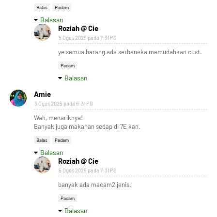
Balas
Padam
Balasan
Roziah @ Cie
5 Ogos 2025 pada 7:31 PG
ye semua barang ada serbaneka memudahkan cust.
Padam
Balasan
Amie
3 Ogos 2025 pada 6:31 PG
Wah, menariknya!
Banyak juga makanan sedap di 7E kan.
Balas
Padam
Balasan
Roziah @ Cie
5 Ogos 2025 pada 7:31 PG
banyak ada macam2 jenis.
Padam
Balasan