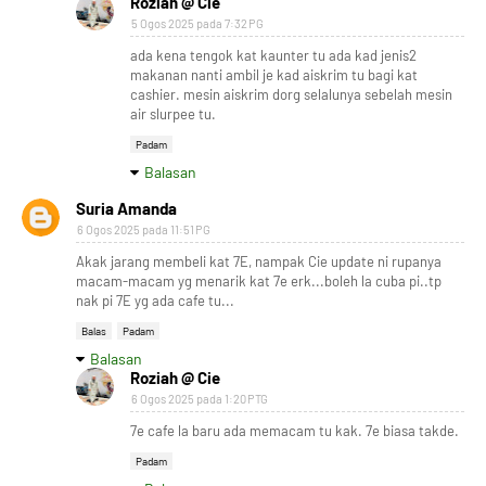
Roziah @ Cie
5 Ogos 2025 pada 7:32 PG
ada kena tengok kat kaunter tu ada kad jenis2
makanan nanti ambil je kad aiskrim tu bagi kat
cashier. mesin aiskrim dorg selalunya sebelah mesin
air slurpee tu.
Padam
Balasan
Suria Amanda
6 Ogos 2025 pada 11:51 PG
Akak jarang membeli kat 7E, nampak Cie update ni rupanya
macam-macam yg menarik kat 7e erk...boleh la cuba pi..tp
nak pi 7E yg ada cafe tu...
Balas
Padam
Balasan
Roziah @ Cie
6 Ogos 2025 pada 1:20 PTG
7e cafe la baru ada memacam tu kak. 7e biasa takde.
Padam