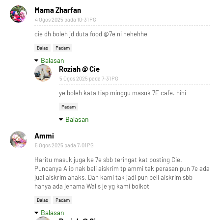
Mama Zharfan
4 Ogos 2025 pada 10:31 PG
cie dh boleh jd duta food @7e ni hehehhe
Balas
Padam
Balasan
Roziah @ Cie
5 Ogos 2025 pada 7:31 PG
ye boleh kata tiap minggu masuk 7E cafe. hihi
Padam
Balasan
Ammi
5 Ogos 2025 pada 7:01 PG
Haritu masuk juga ke 7e sbb teringat kat posting Cie.
Puncanya Alip nak beli aiskrim tp ammi tak perasan pun 7e ada
jual aiskrim ahaks. Dan kami tak jadi pun beli aiskrim sbb
hanya ada jenama Walls je yg kami boikot
Balas
Padam
Balasan