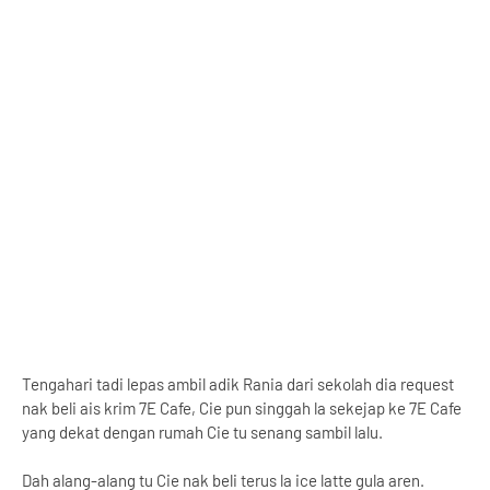
Tengahari tadi lepas ambil adik Rania dari sekolah dia request
nak beli ais krim 7E Cafe, Cie pun singgah la sekejap ke 7E Cafe
yang dekat dengan rumah Cie tu senang sambil lalu.
Dah alang-alang tu Cie nak beli terus la ice latte gula aren.