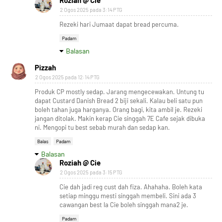
Roziah @ Cie
2 Ogos 2025 pada 3:14 PTG
Rezeki hari Jumaat dapat bread percuma.
Padam
Balasan
Pizzah
2 Ogos 2025 pada 12:14 PTG
Produk CP mostly sedap. Jarang mengecewakan. Untung tu
dapat Custard Danish Bread 2 biji sekali. Kalau beli satu pun
boleh tahan juga harganya. Orang bagi, kita ambil je. Rezeki
jangan ditolak. Makin kerap Cie singgah 7E Cafe sejak dibuka
ni. Mengopi tu best sebab murah dan sedap kan.
Balas
Padam
Balasan
Roziah @ Cie
2 Ogos 2025 pada 3:15 PTG
Cie dah jadi reg cust dah fiza. Ahahaha. Boleh kata
setiap minggu mesti singgah membeli. Sini ada 3
cawangan best la Cie boleh singgah mana2 je.
Padam