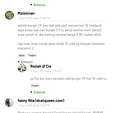
Balasan
Mznimnwr
2 Ogos 2025 pada 3:48 PTG
wahhh burger CP pun dah ada ala2 macam kat 7E thailand!
saya kalau nak cari burger CP tu pergi ranthai mart dekat2
area rumah ni, dia markup sampai harga 9.90, mahal sikitt.
tapi tula, area rumah saya takde 7E cafe yg banyak makanan
macamni :(
Balas
Padam
Balasan
Roziah @ Cie
5 Ogos 2025 pada 7:30 PG
ye Cie pun baru perasan ada burger CP kat 7E cafe tu.
Padam
Balasan
fanny Nila (dcatqueen.com)
2 Ogos 2025 pada 7:52 PTG
Rinduuuu sangat dengan Sevel (seven eleven) laaah. 😍😍😍.