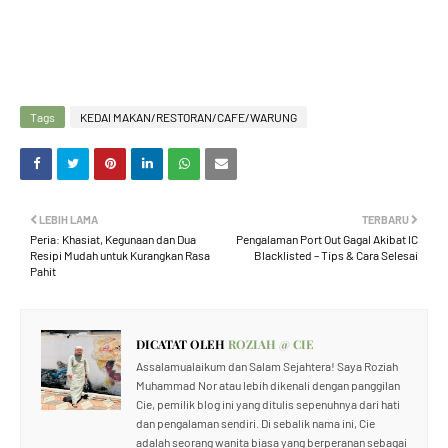
Tags
KEDAI MAKAN/RESTORAN/CAFE/WARUNG
LEBIH LAMA
TERBARU
Peria: Khasiat, Kegunaan dan Dua
Pengalaman Port Out Gagal Akibat IC
Resipi Mudah untuk Kurangkan Rasa
Blacklisted – Tips & Cara Selesai
Pahit
DICATAT OLEH
ROZIAH @ CIE
Assalamualaikum dan Salam Sejahtera! Saya Roziah
Muhammad Nor atau lebih dikenali dengan panggilan
Cie, pemilik blog ini yang ditulis sepenuhnya dari hati
dan pengalaman sendiri. Di sebalik nama ini, Cie
adalah seorang wanita biasa yang berperanan sebagai