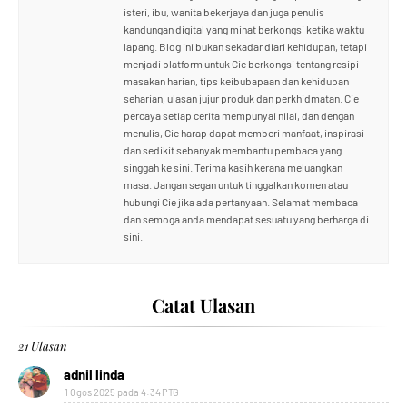
isteri, ibu, wanita bekerjaya dan juga penulis
kandungan digital yang minat berkongsi ketika waktu
lapang. Blog ini bukan sekadar diari kehidupan, tetapi
menjadi platform untuk Cie berkongsi tentang resipi
masakan harian, tips keibubapaan dan kehidupan
seharian, ulasan jujur produk dan perkhidmatan. Cie
percaya setiap cerita mempunyai nilai, dan dengan
menulis, Cie harap dapat memberi manfaat, inspirasi
dan sedikit sebanyak membantu pembaca yang
singgah ke sini. Terima kasih kerana meluangkan
masa. Jangan segan untuk tinggalkan komen atau
hubungi Cie jika ada pertanyaan. Selamat membaca
dan semoga anda mendapat sesuatu yang berharga di
sini.
Catat Ulasan
21 Ulasan
adnil linda
1 Ogos 2025 pada 4:34 PTG