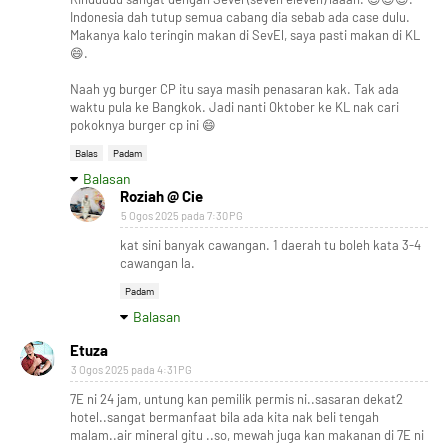
Indonesia dah tutup semua cabang dia sebab ada case dulu.
Makanya kalo teringin makan di SevEl, saya pasti makan di KL
😄.
Naah yg burger CP itu saya masih penasaran kak. Tak ada
waktu pula ke Bangkok. Jadi nanti Oktober ke KL nak cari
pokoknya burger cp ini 😄
Balas
Padam
Balasan
Roziah @ Cie
5 Ogos 2025 pada 7:30 PG
kat sini banyak cawangan. 1 daerah tu boleh kata 3-4
cawangan la.
Padam
Balasan
Etuza
3 Ogos 2025 pada 4:31 PG
7E ni 24 jam, untung kan pemilik permis ni..sasaran dekat2
hotel..sangat bermanfaat bila ada kita nak beli tengah
malam..air mineral gitu ..so, mewah juga kan makanan di 7E ni