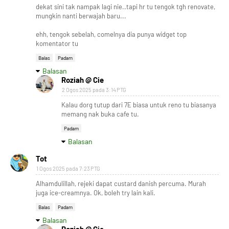
dekat sini tak nampak lagi nie..tapi hr tu tengok tgh renovate,
mungkin nanti berwajah baru...
ehh, tengok sebelah, comelnya dia punya widget top
komentator tu
Balas
Padam
Balasan
Roziah @ Cie
2 Ogos 2025 pada 3:14 PTG
Kalau dorg tutup dari 7E biasa untuk reno tu biasanya
memang nak buka cafe tu.
Padam
Balasan
Tot
1 Ogos 2025 pada 7:23 PTG
Alhamdulillah, rejeki dapat custard danish percuma. Murah
juga ice-creamnya. Ok, boleh try lain kali.
Balas
Padam
Balasan