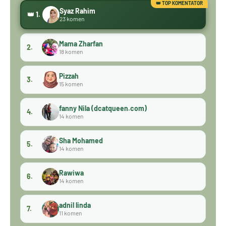
Syaz Rahim
👑 1.
23 komen
Mama Zharfan
2.
18 komen
Pizzah
3.
15 komen
fanny Nila (dcatqueen.com)
4.
14 komen
Sha Mohamed
5.
14 komen
Rawiwa
6.
14 komen
adnil linda
7.
11 komen