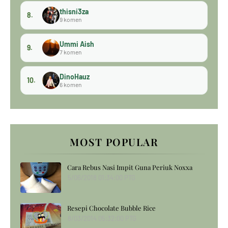
thisni3za
8.
9 komen
Ummi Aish
9.
7 komen
DinoHauz
10.
6 komen
MOST POPULAR
Cara Rebus Nasi Impit Guna Periuk Noxxa
5/06/2018 01:34:00 PTG
Resepi Chocolate Bubble Rice
8/03/2014 05:32:00 PTG