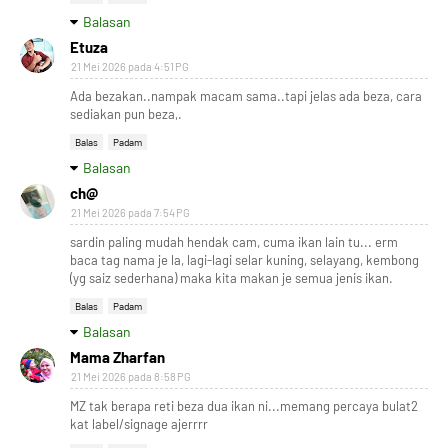
Balasan
Etuza
21 Mei 2026 pada 4:51 PG
Ada bezakan..nampak macam sama..tapi jelas ada beza, cara
sediakan pun beza,.
Balas
Padam
Balasan
ch@
21 Mei 2026 pada 7:54 PG
sardin paling mudah hendak cam, cuma ikan lain tu... erm
baca tag nama je la, lagi-lagi selar kuning, selayang, kembong
(yg saiz sederhana) maka kita makan je semua jenis ikan.
Balas
Padam
Balasan
Mama Zharfan
21 Mei 2026 pada 8:58 PG
MZ tak berapa reti beza dua ikan ni...memang percaya bulat2
kat label/signage ajerrrr