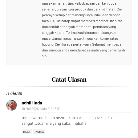
masakan harian, tips keibubapaan dan kehidupan
seharian, ulasan jujur produk dan perkhidmatan. Cie
percaya setiap cerita mempunyai nilai, dan dengan
menulis, Cie harap dapat memberi manfaat, inspirasi
dan sedikit sebanyak membantu pembaca yang
singgah ke sini. Terima kasih kerana meluangkan
masa. Jangan segan untuk tinggalkan komen atau
hubungi Cie jika ada pertanyaan. Selamat membaca
dan semoga anda mendapat sesuatu yang berharga di
sini.
Catat Ulasan
13 Ulasan
adnil linda
19 Mei 2026 pada 2:24 PTG
tngok warna, boleh beza.. ikan sardin linda tak suka
sangat...suami la yang suka.. hahaha
Balas
Padam