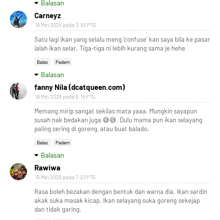
Balasan
Carneyz
19 Mei 2026 pada 3:55 PTG
Satu lagi ikan yang selalu meng 'confuse' kan saya bila ke pasar
ialah ikan selar. Tiga-tiga ni lebih kurang sama je hehe
Balas
Padam
Balasan
fanny Nila (dcatqueen.com)
19 Mei 2026 pada 6:15 PTG
Memang mirip sangat sekilas mata yaaa. Mungkin sayapun
susah nak bedakan juga 😅😅. Dulu mama pun ikan selayang
paling sering di goreng, atau buat balado.
Balas
Padam
Balasan
Rawiwa
19 Mei 2026 pada 7:22 PTG
Rasa boleh bezakan dengan bentuk dan warna dia. Ikan sardin
akak suka masak kicap. Ikan selayang suka goreng sekejap
dan tidak garing.