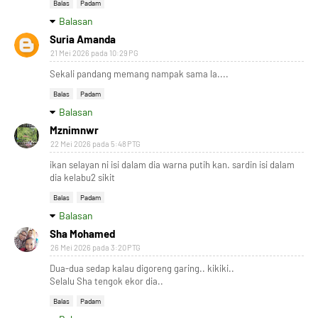
Balas
Padam
Balasan
Suria Amanda
21 Mei 2026 pada 10:29 PG
Sekali pandang memang nampak sama la....
Balas
Padam
Balasan
Mznimnwr
22 Mei 2026 pada 5:48 PTG
ikan selayan ni isi dalam dia warna putih kan. sardin isi dalam
dia kelabu2 sikit
Balas
Padam
Balasan
Sha Mohamed
26 Mei 2026 pada 3:20 PTG
Dua-dua sedap kalau digoreng garing.. kikiki..
Selalu Sha tengok ekor dia..
Balas
Padam