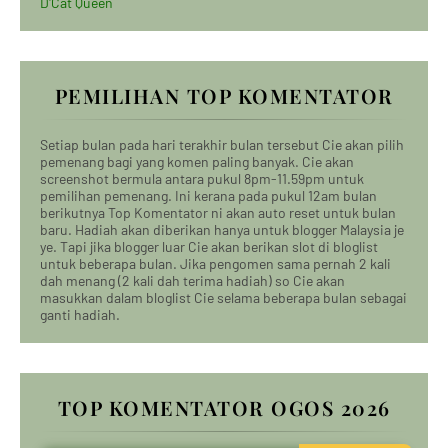
D'Cat Queen
PEMILIHAN TOP KOMENTATOR
Setiap bulan pada hari terakhir bulan tersebut Cie akan pilih
pemenang bagi yang komen paling banyak. Cie akan
screenshot bermula antara pukul 8pm-11.59pm untuk
pemilihan pemenang. Ini kerana pada pukul 12am bulan
berikutnya Top Komentator ni akan auto reset untuk bulan
baru. Hadiah akan diberikan hanya untuk blogger Malaysia je
ye. Tapi jika blogger luar Cie akan berikan slot di bloglist
untuk beberapa bulan. Jika pengomen sama pernah 2 kali
dah menang (2 kali dah terima hadiah) so Cie akan
masukkan dalam bloglist Cie selama beberapa bulan sebagai
ganti hadiah.
TOP KOMENTATOR OGOS 2026