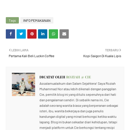
Tags
INFO PEMAKANAN
LEBIH LAMA
TERBARU
Pertama Kali Beli Luckin Coffee
Kopi Saigon Di Kuala Lipis
DICATAT OLEH
ROZIAH @ CIE
Assalamualaikum dan Salam Sejahtera! Saya Roziah
Muhammad Nor atau lebih dikenali dengan panggilan
Cie, pemilik blog ini yang ditulis sepenuhnya dari hati
dan pengalaman sendiri. Di sebalik nama ini, Cie
adalah seorang wanita biasa yang berperanan sebagai
isteri, ibu, wanita bekerjaya dan juga penulis
kandungan digital yang minat berkongsi ketika waktu
lapang. Blog ini bukan sekadar diari kehidupan, tetapi
menjadi platform untuk Cie berkongsi tentang resipi