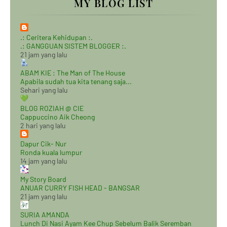
MY BLOG LIST
.: Ceritera Kehidupan :.
.: GANGGUAN SISTEM BLOGGER :.
21 jam yang lalu
ABAM KIE : The Man of The House
Apabila sudah tua kita tenang saja...
Sehari yang lalu
BLOG ROZIAH @ CIE
Cappuccino Aik Cheong
2 hari yang lalu
Dapur Cik- Nur
Ronda kuala lumpur
14 jam yang lalu
My Story Board
ANUAR CURRY FISH HEAD - BANGSAR
21 jam yang lalu
SURIA AMANDA
Lunch Di Nasi Ayam Kee Chup Sebelum Balik Seremban