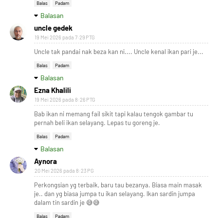
Balas
Padam
Balasan
uncle gedek
19 Mei 2026 pada 7:29 PTG
Uncle tak pandai nak beza kan ni.... Uncle kenal ikan pari je...
Balas
Padam
Balasan
Ezna Khalili
19 Mei 2026 pada 8:26 PTG
Bab ikan ni memang fail sikit tapi kalau tengok gambar tu
pernah beli ikan selayang. Lepas tu goreng je.
Balas
Padam
Balasan
Aynora
20 Mei 2026 pada 8:23 PG
Perkongsian yg terbaik, baru tau bezanya. Biasa main masak
je.. dan yg biasa jumpa tu ikan selayang. Ikan sardin jumpa
dalam tin sardin je 😅😅
Balas
Padam