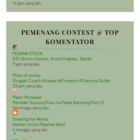
14 jam yang lalu
PEMENANG CONTEST @ TOP
KOMENTATOR
PESONA ETUZA
BTC Bistro Inanam, Kota Kinabalu, Sabah.
7 jam yang lalu
Miles of smiles
Singgah Coach Airways @Freeport A'Famosa Outlet
23 jam yang lalu
Mazni Munawar
Mendaki Gunung Prau via Patak Banteng (Part 2)
Seminggu yang lalu
Drawing the Words
Hadiah Untuk Malaikat Kecil
4 minggu yang lalu