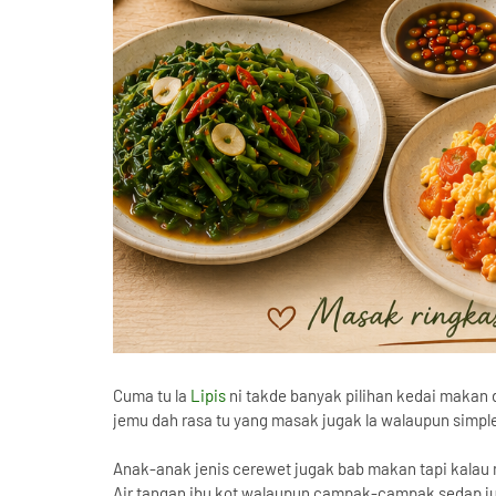
Cuma tu la
Lipis
ni takde banyak pilihan kedai makan 
jemu dah rasa tu yang masak jugak la walaupun simpl
Anak-anak jenis cerewet jugak bab makan tapi kalau 
Air tangan ibu kot walaupun campak-campak sedap ju