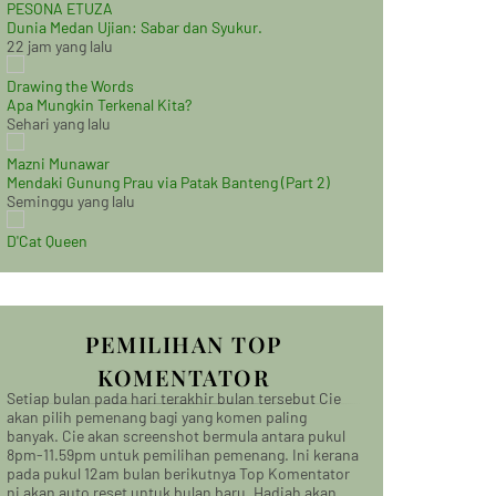
PESONA ETUZA
Dunia Medan Ujian: Sabar dan Syukur.
22 jam yang lalu
Drawing the Words
Apa Mungkin Terkenal Kita?
Sehari yang lalu
Mazni Munawar
Mendaki Gunung Prau via Patak Banteng (Part 2)
Seminggu yang lalu
D'Cat Queen
PEMILIHAN TOP
KOMENTATOR
Setiap bulan pada hari terakhir bulan tersebut Cie
akan pilih pemenang bagi yang komen paling
banyak. Cie akan screenshot bermula antara pukul
8pm-11.59pm untuk pemilihan pemenang. Ini kerana
pada pukul 12am bulan berikutnya Top Komentator
ni akan auto reset untuk bulan baru. Hadiah akan