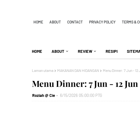
HOME
ABOUT
CONTACT
PRIVACY POLICY
TERMS & C
HOME
ABOUT
REVIEW
RESIPI
SITEM
Laman utama
MAKANAN DAN HIDANGAN
Menu Dinner: 7 Jun - 12
Menu Dinner: 7 Jun - 12 Jun
Roziah @ Cie
6/15/2026 05:00:00 PTG