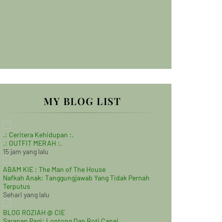
MY BLOG LIST
.: Ceritera Kehidupan :.
.: OUTFIT MERAH :.
15 jam yang lalu
ABAM KIE : The Man of The House
Nafkah Anak: Tanggungjawab Yang Tidak Pernah
Terputus
Sehari yang lalu
BLOG ROZIAH @ CIE
Sarapan Pagi: Lontong Dan Roti Canai