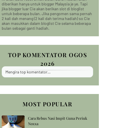
diberikan hanya untuk blogger Malaysia je ye. Tapi
jika blogger luar Cie akan berikan slot di bloglist
untuk beberapa bulan. Jika pengomen sama pernah
2 kali dah menang (2 kali dah terima hadiah) so Cie
akan masukkan dalam bloglist Cie selama beberapa
bulan sebagai ganti hadiah.
TOP KOMENTATOR OGOS
2026
Mengira top komentator…
MOST POPULAR
Cara Rebus Nasi Impit Guna Periuk
Noxxa