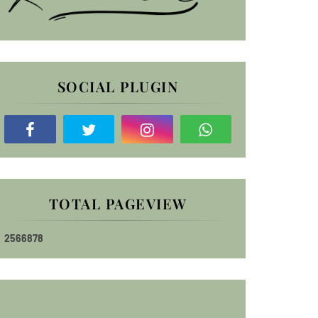
SOCIAL PLUGIN
TOTAL PAGEVIEW
2
5
6
6
8
7
8