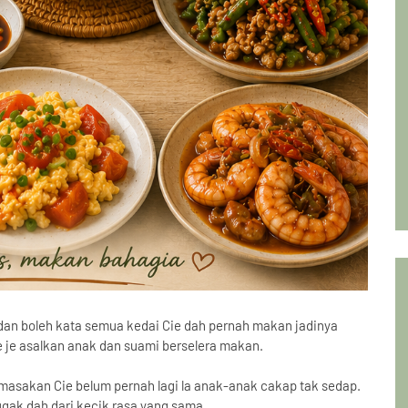
dan boleh kata semua kedai Cie dah pernah makan jadinya
e je asalkan anak dan suami berselera makan.
masakan Cie belum pernah lagi la anak-anak cakap tak sedap.
gak dah dari kecik rasa yang sama.