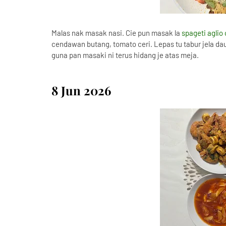
Malas nak masak nasi. Cie pun masak la
spageti aglio 
cendawan butang, tomato ceri. Lepas tu tabur jela d
guna pan masaki ni terus hidang je atas meja.
8 Jun 2026