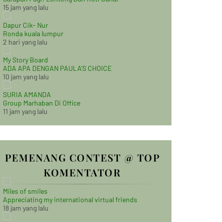
15 jam yang lalu
Dapur Cik- Nur
Ronda kuala lumpur
2 hari yang lalu
My Story Board
ADA APA DENGAN PAULA'S CHOICE
10 jam yang lalu
SURIA AMANDA
Group Marhaban Di Office
11 jam yang lalu
PEMENANG CONTEST @ TOP
KOMENTATOR
Miles of smiles
Appreciating my international virtual friends
18 jam yang lalu