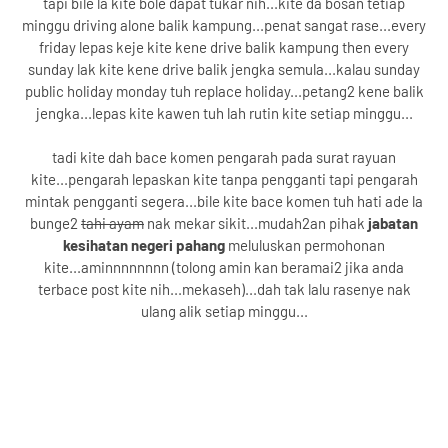
tapi bile la kite bole dapat tukar nih...kite da bosan tetiap
minggu driving alone balik kampung...penat sangat rase...every
friday lepas keje kite kene drive balik kampung then every
sunday lak kite kene drive balik jengka semula...kalau sunday
public holiday monday tuh replace holiday...petang2 kene balik
jengka...lepas kite kawen tuh lah rutin kite setiap minggu...
tadi kite dah bace komen pengarah pada surat rayuan
kite...pengarah lepaskan kite tanpa pengganti tapi pengarah
mintak pengganti segera...bile kite bace komen tuh hati ade la
bunge2
tahi ayam
nak mekar sikit...mudah2an pihak
jabatan
kesihatan negeri pahang
meluluskan permohonan
kite...aminnnnnnnn (tolong amin kan beramai2 jika anda
terbace post kite nih...mekaseh)...dah tak lalu rasenye nak
ulang alik setiap minggu...