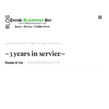
Laman utama
MY JOB
~3 years in service~
~3 years in service~
Roziah @ Cie
12/01/2011 06:52:00 PTG