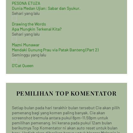
PESONA ETUZA
Dunia Medan Ujian: Sabar dan Syukur.
Sehari yang lalu
Drawing the Words
Apa Mungkin Terkenal Kita?
Sehari yang lalu
Mazni Munawar
Mendaki Gunung Prau via Patak Banteng (Part 2)
Seminggu yang lalu
D'Cat Queen
PEMILIHAN TOP KOMENTATOR
Setiap bulan pada hari terakhir bulan tersebut Cie akan pilih
pemenang bagi yang komen paling banyak. Cie akan
screenshot bermula antara pukul 8pm-11.59pm untuk
pemilihan pemenang. Ini kerana pada pukul 12am bulan
berikutnya Top Komentator ni akan auto reset untuk bulan
baru. Hadiah akan diberikan hanya untuk blogger Malaysia je