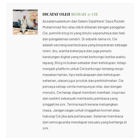
DICATAT OLEH
ROZIAH @ CIE
Assalamualaikum dan Salam Sejahtera! Saya Roziah
Muhammad Nor atau lebih dikenali dengan panggilan
Cie, pemilik blog ini yang ditulis sepenuhnya dari hati
dan pengalaman sendiri. Di sebalik nama ini, Cie
adalah seorang wanita biasa yang berperanan sebagai
isteri, ibu, wanita bekerjaya dan juga penulis
kandungan digital yang minat berkongsi ketika waktu
lapang. Blog ini bukan sekadar diari kehidupan, tetapi
menjadi platform untuk Cie berkongsi tentang resipi
masakan harian, tips keibubapaan dan kehidupan
seharian, ulasan jujur produk dan perkhidmatan. Cie
percaya setiap cerita mempunyai nilai, dan dengan
menulis, Cie harap dapat memberi manfaat, inspirasi
dan sedikit sebanyak membantu pembaca yang
singgah ke sini. Terima kasih kerana meluangkan
masa. Jangan segan untuk tinggalkan komen atau
hubungi Cie jika ada pertanyaan. Selamat membaca
dan semoga anda mendapat sesuatu yang berharga di
sini.