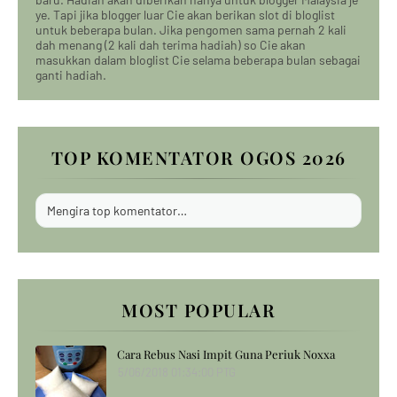
ye. Tapi jika blogger luar Cie akan berikan slot di bloglist
untuk beberapa bulan. Jika pengomen sama pernah 2 kali
dah menang (2 kali dah terima hadiah) so Cie akan
masukkan dalam bloglist Cie selama beberapa bulan sebagai
ganti hadiah.
TOP KOMENTATOR OGOS 2026
Mengira top komentator…
MOST POPULAR
Cara Rebus Nasi Impit Guna Periuk Noxxa
5/06/2018 01:34:00 PTG