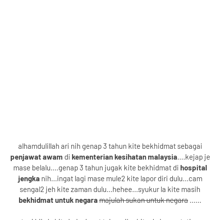
alhamdulillah ari nih genap 3 tahun kite bekhidmat sebagai
penjawat awam
di
kementerian kesihatan malaysia
....kejap je
mase belalu....genap 3 tahun jugak kite bekhidmat di
hospital
jengka
nih...ingat lagi mase mule2 kite lapor diri dulu...cam
sengal2 jeh kite zaman dulu...hehee...syukur la kite masih
bekhidmat untuk negara
majulah sukan untuk negara
......