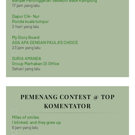
Banyak Persinggahan Sebelum Balik Kampung
17 jam yang lalu
Dapur Cik- Nur
Ronda kuala lumpur
2 hari yang lalu
My Story Board
ADA APA DENGAN PAULA'S CHOICE
23 jam yang lalu
SURIA AMANDA
Group Marhaban Di Office
Sehari yang lalu
PEMENANG CONTEST @ TOP
KOMENTATOR
Miles of smiles
I blinked, and they grew up
6 jam yang lalu