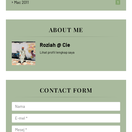
Mac 2011
1
ABOUT ME
Roziah @ Cie
Lihat profil lengkap saya
CONTACT FORM