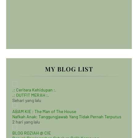
MY BLOG LIST
.: Ceritera Kehidupan :.
.: OUTFIT MERAH :.
Sehari yang lalu
ABAM KIE : The Man of The House
Nafkah Anak: Tanggungjawab Yang Tidak Pernah Terputus
2 hari yang lalu
BLOG ROZIAH @ CIE