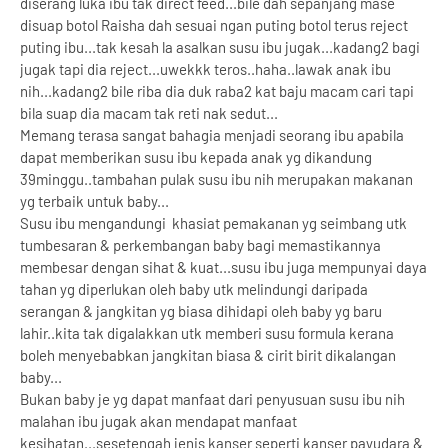
diserang luka ibu tak direct feed...bile dah sepanjang mase
disuap botol Raisha dah sesuai ngan puting botol terus reject
puting ibu...tak kesah la asalkan susu ibu jugak...kadang2 bagi
jugak tapi dia reject...uwekkk teros..haha..lawak anak ibu
nih...kadang2 bile riba dia duk raba2 kat baju macam cari tapi
bila suap dia macam tak reti nak sedut...
Memang terasa sangat bahagia menjadi seorang ibu apabila
dapat memberikan susu ibu kepada anak yg dikandung
39minggu..tambahan pulak susu ibu nih merupakan makanan
yg terbaik untuk baby...
Susu ibu mengandungi khasiat pemakanan yg seimbang utk
tumbesaran & perkembangan baby bagi memastikannya
membesar dengan sihat & kuat...susu ibu juga mempunyai daya
tahan yg diperlukan oleh baby utk melindungi daripada
serangan & jangkitan yg biasa dihidapi oleh baby yg baru
lahir..kita tak digalakkan utk memberi susu formula kerana
boleh menyebabkan jangkitan biasa & cirit birit dikalangan
baby...
Bukan baby je yg dapat manfaat dari penyusuan susu ibu nih
malahan ibu jugak akan mendapat manfaat
kesihatan...sesetengah jenis kanser seperti kanser payudara &