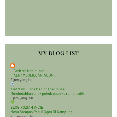
MY BLOG LIST
.: Ceritera Kehidupan :.
.: ALHAMDULILLAH, SOON :.
2 jam yang lalu
ABAM KIE : The Man of The House
Memindahkan anak pokok pauh ke rumah adik
6 jam yang lalu
BLOG ROZIAH @ CIE
Menu Sarapan Pagi 9 Ogos Di Kampung
20 jam yang lalu