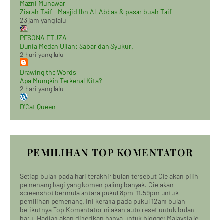
Mazni Munawar
Ziarah Taif - Masjid Ibn Al-Abbas & pasar buah Taif
23 jam yang lalu
PESONA ETUZA
Dunia Medan Ujian: Sabar dan Syukur.
2 hari yang lalu
Drawing the Words
Apa Mungkin Terkenal Kita?
2 hari yang lalu
D'Cat Queen
PEMILIHAN TOP KOMENTATOR
Setiap bulan pada hari terakhir bulan tersebut Cie akan pilih
pemenang bagi yang komen paling banyak. Cie akan
screenshot bermula antara pukul 8pm-11.59pm untuk
pemilihan pemenang. Ini kerana pada pukul 12am bulan
berikutnya Top Komentator ni akan auto reset untuk bulan
baru. Hadiah akan diberikan hanya untuk blogger Malaysia je