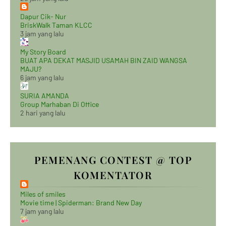
Dapur Cik- Nur
BriskWalk Taman KLCC
3 jam yang lalu
My Story Board
BUAT APA DEKAT MASJID USAMAH BIN ZAID WANGSA
MAJU?
6 jam yang lalu
SURIA AMANDA
Group Marhaban Di Office
2 hari yang lalu
PEMENANG CONTEST @ TOP
KOMENTATOR
Miles of smiles
Movie time | Spiderman: Brand New Day
7 jam yang lalu