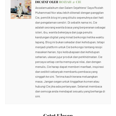
DICATAT OLEH
ROZIAH @ CIE
Assalamualaikum dan Salam Sejahtera! Saya Roziah
Muhammad Nor atau lebih dikenali dengan panggilan
Cie, pemilik blog ini yang ditulis sepenuhnya dari hati
dan pengalaman sendiri. Di sebalik nama ini, Cie
adalah seorang wanita biasa yang berperanan sebagai
isteri, ibu, wanita bekerjaya dan juga penulis
kandungan digital yang minat berkongsi ketika waktu
lapang. Blog ini bukan sekadar diari kehidupan, tetapi
menjadi platform untuk Cie berkongsi tentang resipi
masakan harian, tips keibubapaan dan kehidupan
seharian, ulasan jujur produk dan perkhidmatan. Cie
percaya setiap cerita mempunyai nilai, dan dengan
menulis, Cie harap dapat memberi manfaat, inspirasi
dan sedikit sebanyak membantu pembaca yang
singgah ke sini. Terima kasih kerana meluangkan
masa. Jangan segan untuk tinggalkan komen atau
hubungi Cie jika ada pertanyaan. Selamat membaca
dan semoga anda mendapat sesuatu yang berharga di
sini.
Catat Ulasan