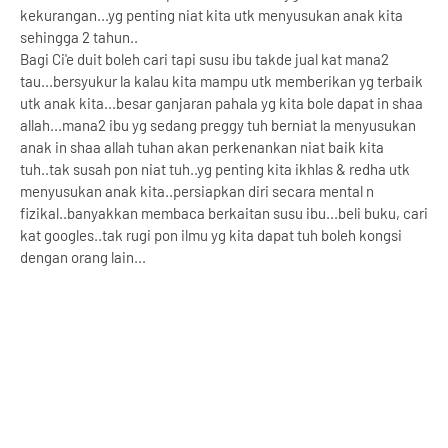
kekurangan...yg penting niat kita utk menyusukan anak kita
sehingga 2 tahun..
Bagi Ci'e duit boleh cari tapi susu ibu takde jual kat mana2
tau...bersyukur la kalau kita mampu utk memberikan yg terbaik
utk anak kita...besar ganjaran pahala yg kita bole dapat in shaa
allah...mana2 ibu yg sedang preggy tuh berniat la menyusukan
anak in shaa allah tuhan akan perkenankan niat baik kita
tuh..tak susah pon niat tuh..yg penting kita ikhlas & redha utk
menyusukan anak kita..persiapkan diri secara mental n
fizikal..banyakkan membaca berkaitan susu ibu...beli buku, cari
kat googles..tak rugi pon ilmu yg kita dapat tuh boleh kongsi
dengan orang lain...