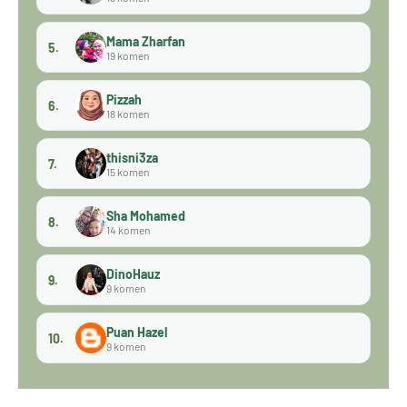
Mama Zharfan
5.
19 komen
Pizzah
6.
18 komen
thisni3za
7.
15 komen
Sha Mohamed
8.
14 komen
DinoHauz
9.
9 komen
Puan Hazel
10.
9 komen