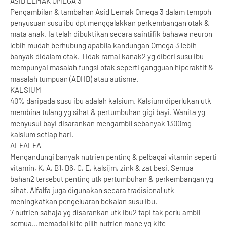
ASID LEMAK OMEGA 3
Pengambilan & tambahan Asid Lemak Omega 3 dalam tempoh
penyusuan susu ibu dpt menggalakkan perkembangan otak &
mata anak. Ia telah dibuktikan secara saintifik bahawa neuron
lebih mudah berhubung apabila kandungan Omega 3 lebih
banyak didalam otak. Tidak ramai kanak2 yg diberi susu ibu
mempunyai masalah fungsi otak seperti gangguan hiperaktif &
masalah tumpuan (ADHD) atau autisme.
KALSIUM
40% daripada susu ibu adalah kalsium. Kalsium diperlukan utk
membina tulang yg sihat & pertumbuhan gigi bayi. Wanita yg
menyusui bayi disarankan mengambil sebanyak 1300mg
kalsium setiap hari.
ALFALFA
Mengandungi banyak nutrien penting & pelbagai vitamin seperti
vitamin, K, A, B1, B6, C, E, kalsijm, zink & zat besi. Semua
bahan2 tersebut penting utk pertumbuhan & perkembangan yg
sihat. Alfalfa juga digunakan secara tradisional utk
meningkatkan pengeluaran bekalan susu ibu.
7 nutrien sahaja yg disarankan utk ibu2 tapi tak perlu ambil
semua...memadai kite pilih nutrien mane yg kite