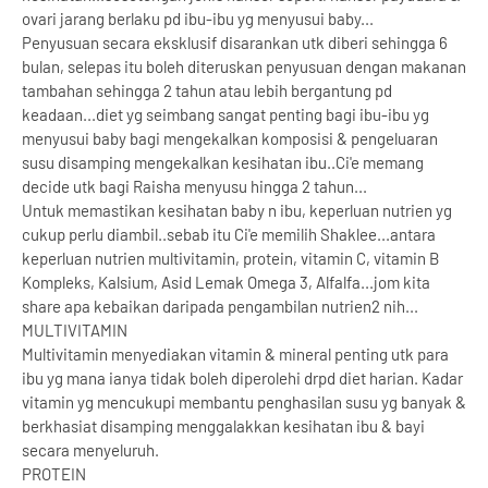
ovari jarang berlaku pd ibu-ibu yg menyusui baby...
Penyusuan secara eksklusif disarankan utk diberi sehingga 6
bulan, selepas itu boleh diteruskan penyusuan dengan makanan
tambahan sehingga 2 tahun atau lebih bergantung pd
keadaan...diet yg seimbang sangat penting bagi ibu-ibu yg
menyusui baby bagi mengekalkan komposisi & pengeluaran
susu disamping mengekalkan kesihatan ibu..Ci'e memang
decide utk bagi Raisha menyusu hingga 2 tahun...
Untuk memastikan kesihatan baby n ibu, keperluan nutrien yg
cukup perlu diambil..sebab itu Ci'e memilih Shaklee...antara
keperluan nutrien multivitamin, protein, vitamin C, vitamin B
Kompleks, Kalsium, Asid Lemak Omega 3, Alfalfa...jom kita
share apa kebaikan daripada pengambilan nutrien2 nih...
MULTIVITAMIN
Multivitamin menyediakan vitamin & mineral penting utk para
ibu yg mana ianya tidak boleh diperolehi drpd diet harian. Kadar
vitamin yg mencukupi membantu penghasilan susu yg banyak &
berkhasiat disamping menggalakkan kesihatan ibu & bayi
secara menyeluruh.
PROTEIN