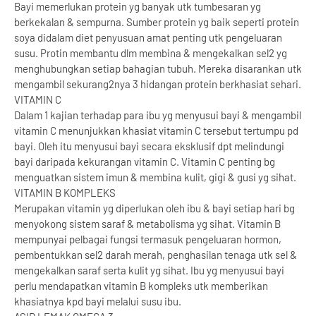
Bayi memerlukan protein yg banyak utk tumbesaran yg
berkekalan & sempurna. Sumber protein yg baik seperti protein
soya didalam diet penyusuan amat penting utk pengeluaran
susu. Protin membantu dlm membina & mengekalkan sel2 yg
menghubungkan setiap bahagian tubuh. Mereka disarankan utk
mengambil sekurang2nya 3 hidangan protein berkhasiat sehari.
VITAMIN C
Dalam 1 kajian terhadap para ibu yg menyusui bayi & mengambil
vitamin C menunjukkan khasiat vitamin C tersebut tertumpu pd
bayi. Oleh itu menyusui bayi secara eksklusif dpt melindungi
bayi daripada kekurangan vitamin C. Vitamin C penting bg
menguatkan sistem imun & membina kulit, gigi & gusi yg sihat.
VITAMIN B KOMPLEKS
Merupakan vitamin yg diperlukan oleh ibu & bayi setiap hari bg
menyokong sistem saraf & metabolisma yg sihat. Vitamin B
mempunyai pelbagai fungsi termasuk pengeluaran hormon,
pembentukkan sel2 darah merah, penghasilan tenaga utk sel &
mengekalkan saraf serta kulit yg sihat. Ibu yg menyusui bayi
perlu mendapatkan vitamin B kompleks utk memberikan
khasiatnya kpd bayi melalui susu ibu.