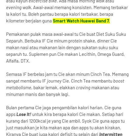
atau kayuh
excercise bike
. Ada masa
morning walk
atau
evening walk
. Awal-awal memang konsisten. Memang terbakar
la kalori tu. Boleh pantau berapa kalori terbakar, berapa
kilometer berjalan guna
Smart Watch Huawei Band 7
.
Pemakanan pulak masa awal-awal tu Cie buat Diet Suku Suku
Separuh. Berbuka IF Cie minum protein shake, dinner Cie
makan nasi atau makanan lain dengan sukatan suku suku
separuh tu. Suplemen pun Cie makan Lecithin, Omega Guard,
Alfalfa, DTX.
Semasa IF berbelas jam tu Cie akan minum Cinch Tea. Memang
sangat membantu IF
journey
Cie. Cinch Tea membantu
boost
metabolisme
, bakar lemak, elakkan
craving
makanan atau
minuman manis dan banyak lagi.
Bulan pertama Cie jaga pengambilan kalori harian. Cie guna
apps
Lose It!
untuk kira berapa kalori Cie makan. Setiap hari
kurang dari 1200kcal je yang Cie ambil. Syok Cie guna apps tu
just masukkan je kita makan apa dan apps tu akan kirakan.
Kiranya Cie buat juga kalori defisit tu selain dari
Intermitten