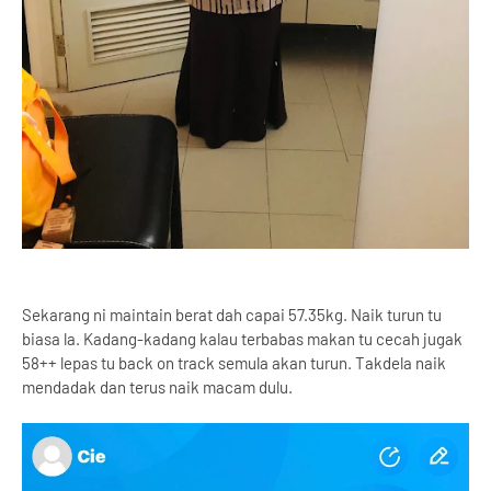
Sekarang ni maintain berat dah capai 57.35kg. Naik turun tu
biasa la. Kadang-kadang kalau terbabas makan tu cecah jugak
58++ lepas tu back on track semula akan turun. Takdela naik
mendadak dan terus naik macam dulu.