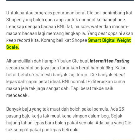
Untuk pantau
progress
penurunan berat Cie beli penimbang kat
Shopee yang boleh guna apps untuk connect ke handphone.
Lengkap dengan bacaan BMI, fat, muscle, water dan macam-
macam bacaan lagi memang lengkap la. Yang
best apps
ni akan
keep record
kita. Korang beli kat Shopee
Smart Digital Weight
Scale
.
Alhamdulillah dah hampir 7 bulan Cie buat
Intermitten Fasting
secara santai berjaya juga turunkan berat hampir 9kg. Kalau
betul-betul
strict
mesti banyak lagi turun. Cie banyak
cheat
lepas dah capai berat ideal, BMI normal. IF diteruskan cuma
makan jela tak jaga sangat dah. Tapi berat takde naik
mendadak.
Banyak baju yang tak muat dah boleh pakai semula. Ada 23
pasang baju kerja tak muat kena simpan dalam beg. Sejak
hujung tahun lepas baru boleh pakai semula. Ada baju yang Cie
tak sempat pakai pun lepas beli dulu.