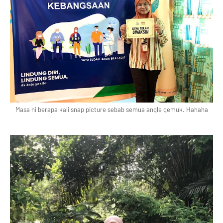
Masa ni berapa kali snap picture sebab semua angle gemuk. Hahaha