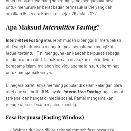
diperkenalkan. Memang dah ramai yang mengamalkannya
untuk menurunkan berat badan termasuk la Cie yang dah
amalkan IF secara konsisten sejak 26 Julai 2022.
Apa Maksud
Intermitten
Fasting
?
Intermitten
Fasting
atau lebih mudah dipanggil IF merupakan
diet yang berkonsep mengatur pola pemakanan mengikut
jadual tertentu. IF ni menggunakan kaedah berpuasa sebagai
medium utama diet. Ia bukan saja dilakukan oleh individu
beragama Islam, malahan individu agama lain turut berminat
untuk mengamalkannya.
Di negara barat ianya memang popular di dalam kalangan para
atlet dan selebriti. Di Malaysia,
Intermitten
Fasting
juga sangat
terkenal dan hangat di media sosial. Ramai mengamalkan
mengikut keselesaan masing-masing.
Fasa Berpuasa (Fasting Window)
Waktu tidur juga dikira sebagai tempoh fasa berpuasa.