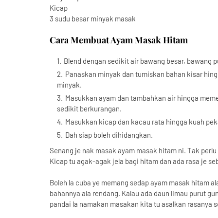
Kicap
3 sudu besar minyak masak
Cara Membuat Ayam Masak Hitam
Blend dengan sedikit air bawang besar, bawang puti
Panaskan minyak dan tumiskan bahan kisar hingg
minyak.
Masukkan ayam dan tambahkan air hingga memenu
sedikit berkurangan.
Masukkan kicap dan kacau rata hingga kuah pek
Dah siap boleh dihidangkan.
Senang je nak masak ayam masak hitam ni. Tak perlu 
Kicap tu agak-agak jela bagi hitam dan ada rasa je se
Boleh la cuba ye memang sedap ayam masak hitam ala
bahannya ala rendang. Kalau ada daun limau purut gun
pandai la namakan masakan kita tu asalkan rasanya 