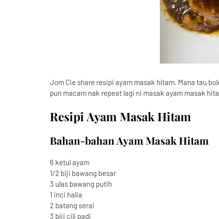
Jom Cie share resipi ayam masak hitam. Mana tau bole
pun macam nak repeat lagi ni masak ayam masak hitam
Resipi Ayam Masak Hitam
Bahan-bahan Ayam Masak Hitam
6 ketul ayam
1/2 biji bawang besar
3 ulas bawang putih
1 inci halia
2 batang serai
3 biji cili padi