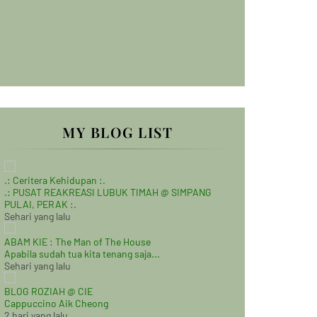
MY BLOG LIST
.: Ceritera Kehidupan :.
.: PUSAT REAKREASI LUBUK TIMAH @ SIMPANG
PULAI, PERAK :.
Sehari yang lalu
ABAM KIE : The Man of The House
Apabila sudah tua kita tenang saja...
Sehari yang lalu
BLOG ROZIAH @ CIE
Cappuccino Aik Cheong
2 hari yang lalu