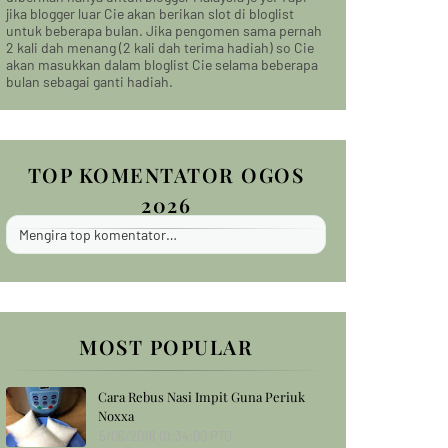
jika blogger luar Cie akan berikan slot di bloglist
untuk beberapa bulan. Jika pengomen sama pernah
2 kali dah menang (2 kali dah terima hadiah) so Cie
akan masukkan dalam bloglist Cie selama beberapa
bulan sebagai ganti hadiah.
TOP KOMENTATOR OGOS
2026
Mengira top komentator…
MOST POPULAR
Cara Rebus Nasi Impit Guna Periuk
Noxxa
5/06/2018 01:34:00 PTG