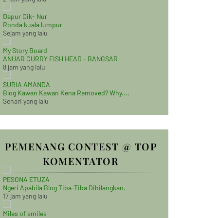
Dapur Cik- Nur
Ronda kuala lumpur
Sejam yang lalu
My Story Board
ANUAR CURRY FISH HEAD - BANGSAR
8 jam yang lalu
SURIA AMANDA
Blog Kawan Kawan Kena Removed? Why....
Sehari yang lalu
PEMENANG CONTEST @ TOP
KOMENTATOR
PESONA ETUZA
Ngeri Apabila Blog Tiba-Tiba Dihilangkan.
17 jam yang lalu
Miles of smiles