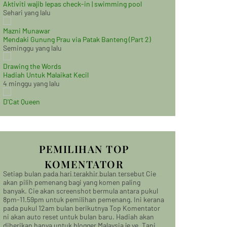
Aktiviti wajib lepas check-in | swimming pool
Sehari yang lalu
Mazni Munawar
Mendaki Gunung Prau via Patak Banteng (Part 2)
Seminggu yang lalu
Drawing the Words
Hadiah Untuk Malaikat Kecil
4 minggu yang lalu
D'Cat Queen
PEMILIHAN TOP
KOMENTATOR
Setiap bulan pada hari terakhir bulan tersebut Cie
akan pilih pemenang bagi yang komen paling
banyak. Cie akan screenshot bermula antara pukul
8pm-11.59pm untuk pemilihan pemenang. Ini kerana
pada pukul 12am bulan berikutnya Top Komentator
ni akan auto reset untuk bulan baru. Hadiah akan
diberikan hanya untuk blogger Malaysia je ye. Tapi