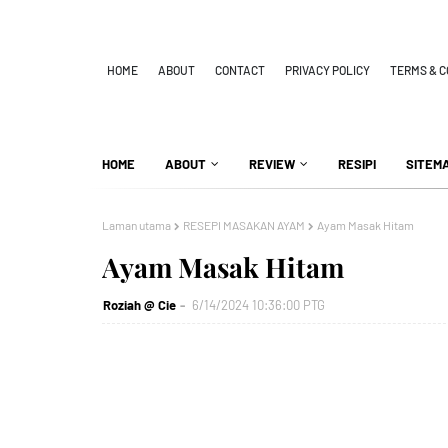
HOME
ABOUT
CONTACT
PRIVACY POLICY
TERMS & C
HOME
ABOUT
REVIEW
RESIPI
SITEM
Laman utama
RESEPI MASAKAN AYAM
Ayam Masak Hitam
Ayam Masak Hitam
Roziah @ Cie
6/14/2024 10:36:00 PTG