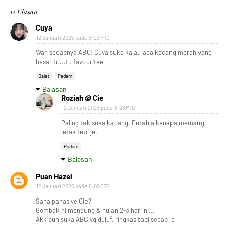
12 Ulasan
Cuya
12 Januari 2025 pada 5:23 PTG
Wah sedapnya ABC! Cuya suka kalau ada kacang merah yang
besar tu...tu favouritee
Balas
Padam
Balasan
Roziah @ Cie
12 Januari 2025 pada 6:28 PTG
Paling tak suka kacang. Entahla kenapa memang
letak tepi je.
Padam
Balasan
Puan Hazel
12 Januari 2025 pada 6:00 PTG
Sana panas ye Cie?
Gombak ni mendung & hujan 2-3 hari ni...
Akk pun suka ABC yg dulu², ringkas tapi sedap je