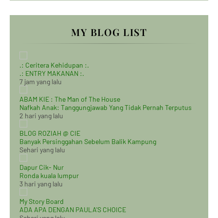
MY BLOG LIST
.: Ceritera Kehidupan :.
.: ENTRY MAKANAN :.
7 jam yang lalu
ABAM KIE : The Man of The House
Nafkah Anak: Tanggungjawab Yang Tidak Pernah Terputus
2 hari yang lalu
BLOG ROZIAH @ CIE
Banyak Persinggahan Sebelum Balik Kampung
Sehari yang lalu
Dapur Cik- Nur
Ronda kuala lumpur
3 hari yang lalu
My Story Board
ADA APA DENGAN PAULA'S CHOICE
Sehari yang lalu