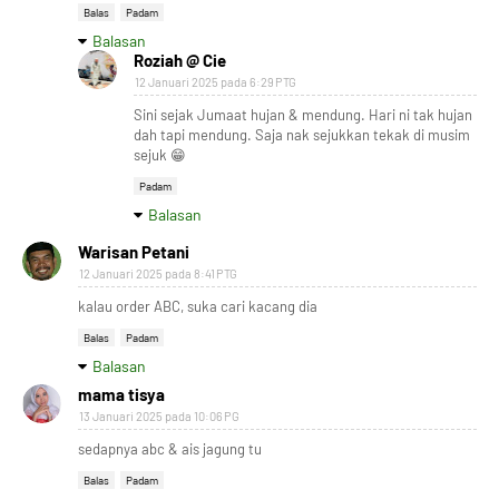
Balas
Padam
Balasan
Roziah @ Cie
12 Januari 2025 pada 6:29 PTG
Sini sejak Jumaat hujan & mendung. Hari ni tak hujan
dah tapi mendung. Saja nak sejukkan tekak di musim
sejuk 😁
Padam
Balasan
Warisan Petani
12 Januari 2025 pada 8:41 PTG
kalau order ABC, suka cari kacang dia
Balas
Padam
Balasan
mama tisya
13 Januari 2025 pada 10:06 PG
sedapnya abc & ais jagung tu
Balas
Padam