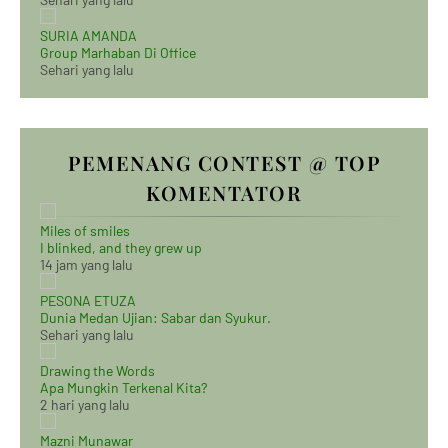
SURIA AMANDA
Group Marhaban Di Office
Sehari yang lalu
PEMENANG CONTEST @ TOP
KOMENTATOR
Miles of smiles
I blinked, and they grew up
14 jam yang lalu
PESONA ETUZA
Dunia Medan Ujian: Sabar dan Syukur.
Sehari yang lalu
Drawing the Words
Apa Mungkin Terkenal Kita?
2 hari yang lalu
Mazni Munawar