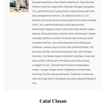
Assalamualaikum dan Salam Sejahtera! Saya Roziah
Muhammad Nor atau lebih dikenali dengan panggilan
Cie, pemilik blog ini yang ditulis sepenuhnya dari hati
dan pengalaman sendiri. Di sebalik nama ini, Cie
adalah seorang wanita biasa yang berperanan sebagai
isteri, ibu, wanita bekerjaya dan juga penulis
kandungan digital yang minat berkongsi ketika waktu
lapang. Blog ini bukan sekadar diari kehidupan, tetapi
menjadi platform untuk Cie berkongsi tentang resipi
masakan harian, tips keibubapaan dan kehidupan
seharian, ulasan jujur produk dan perkhidmatan. Cie
percaya setiap cerita mempunyai nilai, dan dengan
menulis, Cie harap dapat memberi manfaat, inspirasi
dan sedikit sebanyak membantu pembaca yang
singgah ke sini. Terima kasih kerana meluangkan
masa. Jangan segan untuk tinggalkan komen atau
hubungi Cie jika ada pertanyaan. Selamat membaca
dan semoga anda mendapat sesuatu yang berharga di
sini.
Catat Ulasan