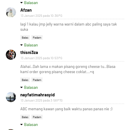
Balasan
Afzan
13 Januari 2025 pada 10:36 PG
lagi 1 kalau jmp jelly warna warni dalam abc paling saya tak
suka
Balas
Padam
Balasan
thisni3za
13 Januari 2025 pada 10:53 PG
Alahai..Dah lama x makan pisang goreng cheese tu..Biasa
kami order goreng pisang cheese coklat...=q
Balas
Padam
Balasan
nayfatimahrasyid
13 Januari 2025 pada 3:58 PTG
ABC memang kawan yang baik waktu panas panas nie ;)
Balas
Padam
Balasan