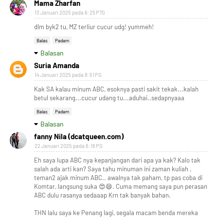
Mama Zharfan
13 Januari 2025 pada 6:25 PTG
dlm byk2 tu, MZ terliur cucur udg! yummeh!
Balas
Padam
Balasan
Suria Amanda
14 Januari 2025 pada 8:51 PG
Kak SA kalau minum ABC, esoknya pasti sakit tekak...kalah
betul sekarang...cucur udang tu...aduhai..sedapnyaaa
Balas
Padam
Balasan
fanny Nila (dcatqueen.com)
22 Januari 2025 pada 6:16 PG
Eh saya lupa ABC nya kepanjangan dari apa ya kak? Kalo tak
salah ada arti kan? Saya tahu minuman ini zaman kuliah ,
teman2 ajak minum ABC.. awalnya tak paham, tp pas coba di
Komtar, langsung suka 😍😄. Cuma memang saya pun perasan
ABC dulu rasanya sedaaap Krn tak banyak bahan.
THN lalu saya ke Penang lagi, segala macam benda mereka