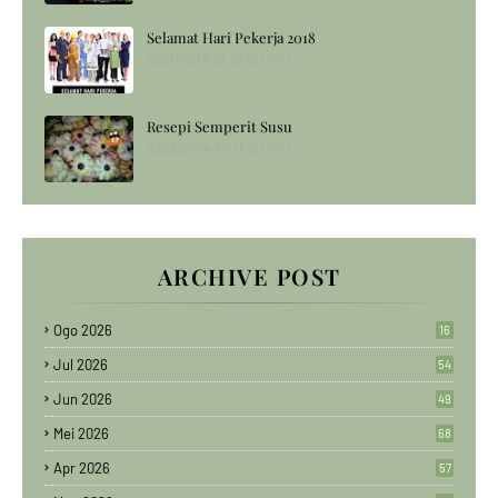
Selamat Hari Pekerja 2018
5/01/2018 01:18:00 PTG
Resepi Semperit Susu
8/03/2014 12:11:00 PTG
ARCHIVE POST
Ogo 2026
16
Jul 2026
54
Jun 2026
49
Mei 2026
68
Apr 2026
57