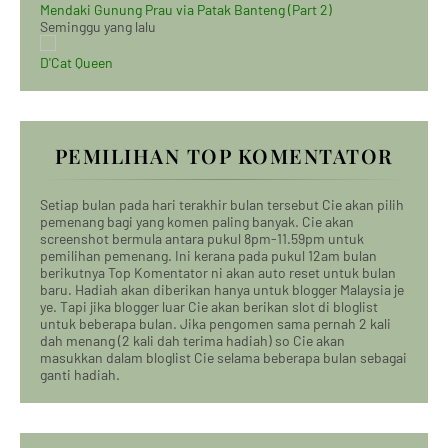
Mendaki Gunung Prau via Patak Banteng (Part 2)
Seminggu yang lalu
D'Cat Queen
PEMILIHAN TOP KOMENTATOR
Setiap bulan pada hari terakhir bulan tersebut Cie akan pilih
pemenang bagi yang komen paling banyak. Cie akan
screenshot bermula antara pukul 8pm-11.59pm untuk
pemilihan pemenang. Ini kerana pada pukul 12am bulan
berikutnya Top Komentator ni akan auto reset untuk bulan
baru. Hadiah akan diberikan hanya untuk blogger Malaysia je
ye. Tapi jika blogger luar Cie akan berikan slot di bloglist
untuk beberapa bulan. Jika pengomen sama pernah 2 kali
dah menang (2 kali dah terima hadiah) so Cie akan
masukkan dalam bloglist Cie selama beberapa bulan sebagai
ganti hadiah.