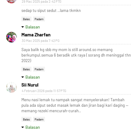
29 Mac 2025 pada 2:42 PTG
sedap tu siput sedut ..lama tkmkn
Balas
Padam
Balasan
Mama Zharfan
30 Mac 2025 pada 7:42 PG
Saya balik kg sbb my mom is still around.so memang
berkumpul.semua 6 beradik utk raya ( sorang dh meninggal thn
2022)
Balas
Padam
Balasan
Sii Nurul
4 Februari 2026 pada 11:57 PTG
Menu nasi lemak tu nampak sangat menyelerakan! Tambah
pula ada siput sedut masak lemak dan jiran bagi kari daging —
memang rezeki mencurah-curah..
Balas
Padam
Balasan