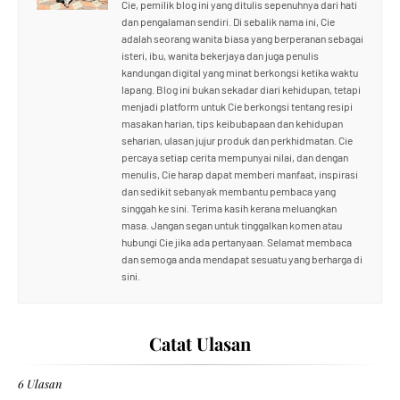
Cie, pemilik blog ini yang ditulis sepenuhnya dari hati
dan pengalaman sendiri. Di sebalik nama ini, Cie
adalah seorang wanita biasa yang berperanan sebagai
isteri, ibu, wanita bekerjaya dan juga penulis
kandungan digital yang minat berkongsi ketika waktu
lapang. Blog ini bukan sekadar diari kehidupan, tetapi
menjadi platform untuk Cie berkongsi tentang resipi
masakan harian, tips keibubapaan dan kehidupan
seharian, ulasan jujur produk dan perkhidmatan. Cie
percaya setiap cerita mempunyai nilai, dan dengan
menulis, Cie harap dapat memberi manfaat, inspirasi
dan sedikit sebanyak membantu pembaca yang
singgah ke sini. Terima kasih kerana meluangkan
masa. Jangan segan untuk tinggalkan komen atau
hubungi Cie jika ada pertanyaan. Selamat membaca
dan semoga anda mendapat sesuatu yang berharga di
sini.
Catat Ulasan
6 Ulasan