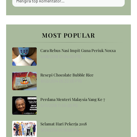
Mengira top komentator…
MOST POPULAR
Cara Rebus Nasi Impit Guna Periuk Noxxa
5/06/2018 01:34:00 PTG
Resepi Chocolate Bubble Rice
8/03/2014 05:32:00 PTG
Perdana Menteri Malaysia Yang Ke 7
5/11/2018 11:55:00 PG
Selamat Hari Pekerja 2018
5/01/2018 01:18:00 PTG