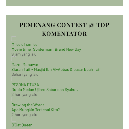
PEMENANG CONTEST @ TOP
KOMENTATOR
Miles of smiles
Movie time | Spiderman: Brand New Day
9 jam yang lalu
Mazni Munawar
Ziarah Taif - Masjid Ibn Al-Abbas & pasar buah Taif
Sehari yang lalu
PESONA ETUZA
Dunia Medan Ujian: Sabar dan Syukur.
2 hari yang lalu
Drawing the Words
Apa Mungkin Terkenal Kita?
2 hari yang lalu
D'Cat Queen