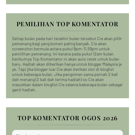
PEMILIHAN TOP KOMENTATOR
Setiap bulan pada hari terakhir bulan tersebut Cie akan pilih
pemenang bagi yang komen paling banyak. Cie akan
screenshot bermula antara pukul 8pm-11.59pm untuk
pemilihan pemenang. Ini kerana pada pukul 12am bulan
berikutnya Top Komentator ni akan auto reset untuk bulan
baru. Hadiah akan diberikan hanya untuk blogger Malaysia je
ye. Tapi jika blogger luar Cie akan berikan slot di bloglist
untuk beberapa bulan. Jika pengomen sama pernah 2 kali
dah menang (2 kali dah terima hadiah) so Cie akan
masukkan dalam bloglist Cie selama beberapa bulan sebagai
ganti hadiah.
TOP KOMENTATOR OGOS 2026