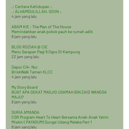
.: Ceritera Kehidupan :.
.: ALHAMDULILLAH, SOON :.
4 jam yang lalu
ABAM KIE : The Man of The House
Memindahkan anak pokok pauh ke rumah adik
8 jam yang lalu
BLOG ROZIAH @ CIE
Menu Sarapan Pagi 9 Ogos Di Kampung
22 jam yang lalu
Dapur Cik- Nur
BriskWalk Taman KLCC
4 jam yang lalu
My Story Board
BUAT APA DEKAT MASJID USAMAH BIN ZAID WANGSA
MAJU?
8 jam yang lalu
SURIA AMANDA
CSR Program Heart To Heart Bersama Anak-Anak Yatim
Miskin ( PAYASUM) Sungai Udang Melaka Part 1
8 jam yang lalu