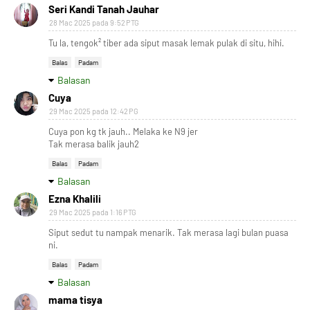
Seri Kandi Tanah Jauhar
28 Mac 2025 pada 9:52 PTG
Tu la, tengok² tiber ada siput masak lemak pulak di situ, hihi.
Balas
Padam
Balasan
Cuya
29 Mac 2025 pada 12:42 PG
Cuya pon kg tk jauh.. Melaka ke N9 jer
Tak merasa balik jauh2
Balas
Padam
Balasan
Ezna Khalili
29 Mac 2025 pada 1:16 PTG
Siput sedut tu nampak menarik. Tak merasa lagi bulan puasa
ni.
Balas
Padam
Balasan
mama tisya