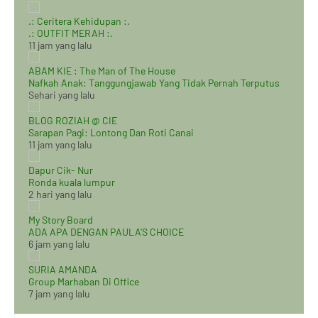
.: Ceritera Kehidupan :.
.: OUTFIT MERAH :.
11 jam yang lalu
ABAM KIE : The Man of The House
Nafkah Anak: Tanggungjawab Yang Tidak Pernah Terputus
Sehari yang lalu
BLOG ROZIAH @ CIE
Sarapan Pagi: Lontong Dan Roti Canai
11 jam yang lalu
Dapur Cik- Nur
Ronda kuala lumpur
2 hari yang lalu
My Story Board
ADA APA DENGAN PAULA'S CHOICE
6 jam yang lalu
SURIA AMANDA
Group Marhaban Di Office
7 jam yang lalu