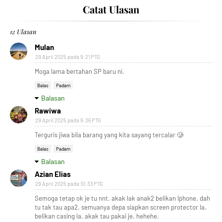
Catat Ulasan
12 Ulasan
Mulan
29 April 2025 pada 9:21 PTG
Moga lama bertahan SP baru ni.
Balas
Padam
Balasan
Rawiwa
29 April 2025 pada 9:36 PTG
Terguris jiwa bila barang yang kita sayang tercalar 🥲
Balas
Padam
Balasan
Azian Elias
29 April 2025 pada 10:33 PTG
Semoga tetap ok je tu nnt. akak lak anak2 belikan Iphone. dah
tu tak tau apa2. semuanya depa siapkan screen protector la.
belikan casing la. akak tau pakai je. hehehe.