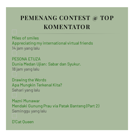
PEMENANG CONTEST @ TOP
KOMENTATOR
Miles of smiles
Appreciating my international virtual friends
14 jam yang lalu
PESONA ETUZA
Dunia Medan Ujian: Sabar dan Syukur.
18 jam yang lalu
Drawing the Words
Apa Mungkin Terkenal Kita?
Sehari yang lalu
Mazni Munawar
Mendaki Gunung Prau via Patak Banteng (Part 2)
Seminggu yang lalu
D'Cat Queen