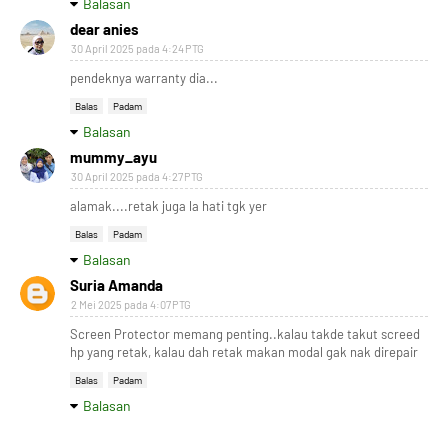
Balasan
dear anies
30 April 2025 pada 4:24 PTG
pendeknya warranty dia...
Balas
Padam
Balasan
mummy_ayu
30 April 2025 pada 4:27 PTG
alamak....retak juga la hati tgk yer
Balas
Padam
Balasan
Suria Amanda
2 Mei 2025 pada 4:07 PTG
Screen Protector memang penting..kalau takde takut screed
hp yang retak, kalau dah retak makan modal gak nak direpair
Balas
Padam
Balasan