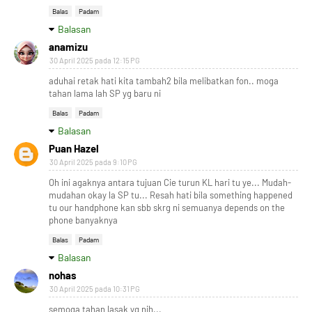
Balas
Padam
Balasan
anamizu
30 April 2025 pada 12:15 PG
aduhai retak hati kita tambah2 bila melibatkan fon.. moga
tahan lama lah SP yg baru ni
Balas
Padam
Balasan
Puan Hazel
30 April 2025 pada 9:10 PG
Oh ini agaknya antara tujuan Cie turun KL hari tu ye... Mudah-
mudahan okay la SP tu... Resah hati bila something happened
tu our handphone kan sbb skrg ni semuanya depends on the
phone banyaknya
Balas
Padam
Balasan
nohas
30 April 2025 pada 10:31 PG
semoga tahan lasak yg nih...