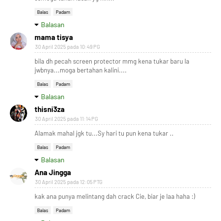
Balas
Padam
Balasan
mama tisya
30 April 2025 pada 10:49 PG
bila dh pecah screen protector mmg kena tukar baru la
jwbnya...moga bertahan kalini....
Balas
Padam
Balasan
thisni3za
30 April 2025 pada 11:14 PG
Alamak mahal jgk tu...Sy hari tu pun kena tukar ..
Balas
Padam
Balasan
Ana Jingga
30 April 2025 pada 12:05 PTG
kak ana punya melintang dah crack Cie, biar je laa haha :)
Balas
Padam