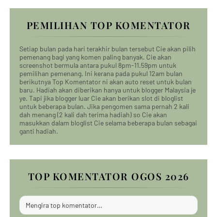
PEMILIHAN TOP KOMENTATOR
Setiap bulan pada hari terakhir bulan tersebut Cie akan pilih
pemenang bagi yang komen paling banyak. Cie akan
screenshot bermula antara pukul 8pm-11.59pm untuk
pemilihan pemenang. Ini kerana pada pukul 12am bulan
berikutnya Top Komentator ni akan auto reset untuk bulan
baru. Hadiah akan diberikan hanya untuk blogger Malaysia je
ye. Tapi jika blogger luar Cie akan berikan slot di bloglist
untuk beberapa bulan. Jika pengomen sama pernah 2 kali
dah menang (2 kali dah terima hadiah) so Cie akan
masukkan dalam bloglist Cie selama beberapa bulan sebagai
ganti hadiah.
TOP KOMENTATOR OGOS 2026
Mengira top komentator…