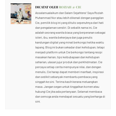
DICATAT OLEH
ROZIAH @ CIE
Assalamualaikum dan Salam Sejahtera! Saya Roziah
Muhammad Nor atau lebih dikenali dengan panggilan
Cie, pemilik blog ini yang ditulis sepenuhnya dari hati
dan pengalaman sendiri. Di sebalik nama ini, Cie
adalah seorang wanita biasa yang berperanan sebagai
isteri, ibu, wanita bekerjaya dan juga penulis
kandungan digital yang minat berkongsi ketika waktu
lapang. Blog ini bukan sekadar diari kehidupan, tetapi
menjadi platform untuk Cie berkongsi tentang resipi
masakan harian, tips keibubapaan dan kehidupan
seharian, ulasan jujur produk dan perkhidmatan. Cie
percaya setiap cerita mempunyai nilai, dan dengan
menulis, Cie harap dapat memberi manfaat, inspirasi
dan sedikit sebanyak membantu pembaca yang
singgah ke sini. Terima kasih kerana meluangkan
masa. Jangan segan untuk tinggalkan komen atau
hubungi Cie jika ada pertanyaan. Selamat membaca
dan semoga anda mendapat sesuatu yang berharga di
sini.