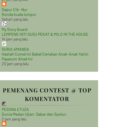
Dapur Cik- Nur
Ronda kuala lumpur
Sehari yang lalu
My Story Board
LEMPENG INTI SUSU PEKAT & MILO IN THE HOUSE
14 jam yang lalu
SURIA AMANDA
Hadiah Comel Ini Bakal Ceriakan Anak-Anak Yatim
Payasum Ahad Ini
20 jam yang lalu
PEMENANG CONTEST @ TOP
KOMENTATOR
PESONA ETUZA
Dunia Medan Ujian: Sabar dan Syukur.
2 jam yang lalu