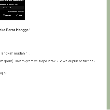
eka Berat Mangga!
t langkah mudah ni:
 gram). Dalam gram ye siapa letak kilo walaupun betul tidak
g ni.