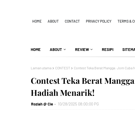
HOME
ABOUT
CONTACT
PRIVACY POLICY
TERMS & C
HOME
ABOUT
REVIEW
RESIPI
SITEM
Laman utama
CONTEST
Contest Teka Berat Mangga: Jom Cuba N
Contest Teka Berat Mangga
Hadiah Menarik!
Roziah @ Cie
10/28/2025 08:00:00 PG