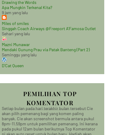
Drawing the Words
Apa Mungkin Terkenal Kita?
9 jam yang lalu
Miles of smiles
Singgah Coach Airways @Freeport A'Famosa Outlet
Sehari yang lalu
Mazni Munawar
Mendaki Gunung Prau via Patak Banteng (Part 2)
Seminggu yang lalu
D'Cat Queen
PEMILIHAN TOP
KOMENTATOR
Setiap bulan pada hari terakhir bulan tersebut Cie
akan pilih pemenang bagi yang komen paling
banyak. Cie akan screenshot bermula antara pukul
8pm-11.59pm untuk pemilihan pemenang. Ini kerana
pada pukul 12am bulan berikutnya Top Komentator
ni akan auto reset untuk bulan baru. Hadiah akan