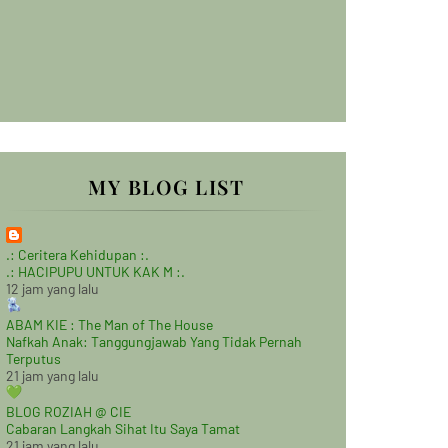
MY BLOG LIST
.: Ceritera Kehidupan :.
.: HACIPUPU UNTUK KAK M :.
12 jam yang lalu
ABAM KIE : The Man of The House
Nafkah Anak: Tanggungjawab Yang Tidak Pernah
Terputus
21 jam yang lalu
BLOG ROZIAH @ CIE
Cabaran Langkah Sihat Itu Saya Tamat
21 jam yang lalu