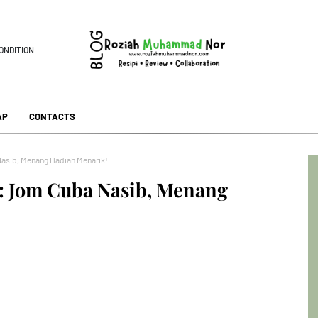
ONDITION
AP
CONTACTS
asib, Menang Hadiah Menarik!
: Jom Cuba Nasib, Menang