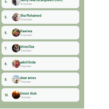
4.
14 komen
Sha Mohamed
5.
14 komen
Rawiwa
6.
14 komen
thisni3za
7.
11 komen
adnil linda
8.
11 komen
dear anies
9.
7 komen
Ummi Aish
10.
7 komen