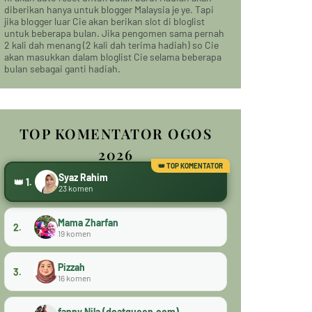
diberikan hanya untuk blogger Malaysia je ye. Tapi
jika blogger luar Cie akan berikan slot di bloglist
untuk beberapa bulan. Jika pengomen sama pernah
2 kali dah menang (2 kali dah terima hadiah) so Cie
akan masukkan dalam bloglist Cie selama beberapa
bulan sebagai ganti hadiah.
TOP KOMENTATOR OGOS
2026
Syaz Rahim
👑 1.
23 komen
Mama Zharfan
2.
19 komen
Pizzah
3.
16 komen
fanny Nila (dcatqueen.com)