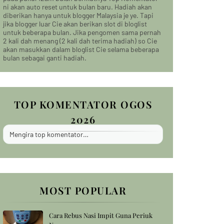
ni akan auto reset untuk bulan baru. Hadiah akan
diberikan hanya untuk blogger Malaysia je ye. Tapi
jika blogger luar Cie akan berikan slot di bloglist
untuk beberapa bulan. Jika pengomen sama pernah
2 kali dah menang (2 kali dah terima hadiah) so Cie
akan masukkan dalam bloglist Cie selama beberapa
bulan sebagai ganti hadiah.
TOP KOMENTATOR OGOS
2026
Mengira top komentator…
MOST POPULAR
Cara Rebus Nasi Impit Guna Periuk