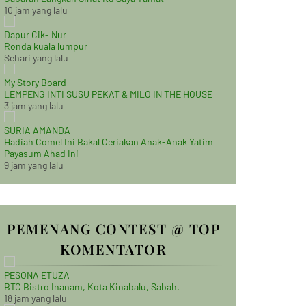
10 jam yang lalu
Dapur Cik- Nur
Ronda kuala lumpur
Sehari yang lalu
My Story Board
LEMPENG INTI SUSU PEKAT & MILO IN THE HOUSE
3 jam yang lalu
SURIA AMANDA
Hadiah Comel Ini Bakal Ceriakan Anak-Anak Yatim
Payasum Ahad Ini
9 jam yang lalu
PEMENANG CONTEST @ TOP
KOMENTATOR
PESONA ETUZA
BTC Bistro Inanam, Kota Kinabalu, Sabah.
18 jam yang lalu