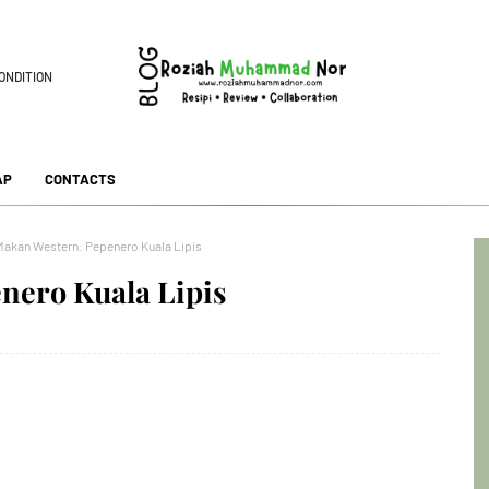
ONDITION
AP
CONTACTS
Makan Western: Pepenero Kuala Lipis
nero Kuala Lipis