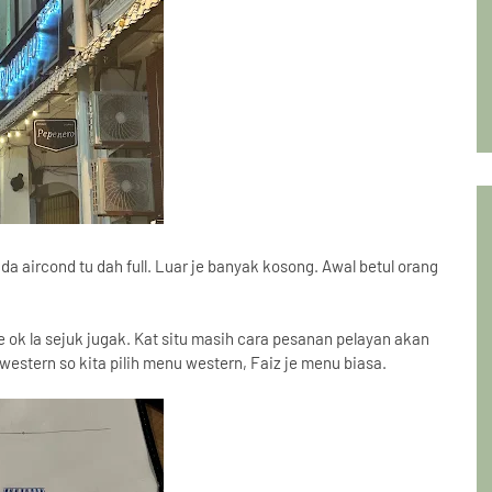
aircond tu dah full. Luar je banyak kosong. Awal betul orang
e ok la sejuk jugak. Kat situ masih cara pesanan pelayan akan
estern so kita pilih menu western, Faiz je menu biasa.