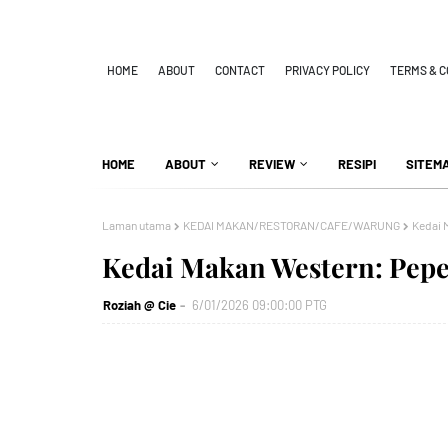
HOME
ABOUT
CONTACT
PRIVACY POLICY
TERMS & C
HOME
ABOUT
REVIEW
RESIPI
SITEM
Laman utama
KEDAI MAKAN/RESTORAN/CAFE/WARUNG
Kedai 
Kedai Makan Western: Pepe
Roziah @ Cie
6/01/2026 09:00:00 PTG