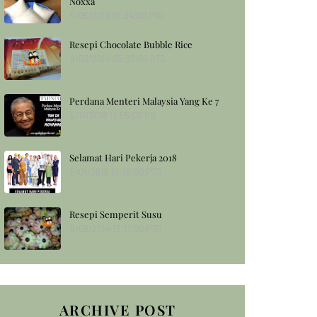
Noxxa
5/06/2018 01:34:00 PTG
Resepi Chocolate Bubble Rice
8/03/2014 05:32:00 PTG
Perdana Menteri Malaysia Yang Ke 7
5/11/2018 11:55:00 PG
Selamat Hari Pekerja 2018
5/01/2018 01:18:00 PTG
Resepi Semperit Susu
8/03/2014 12:11:00 PTG
ARCHIVE POST