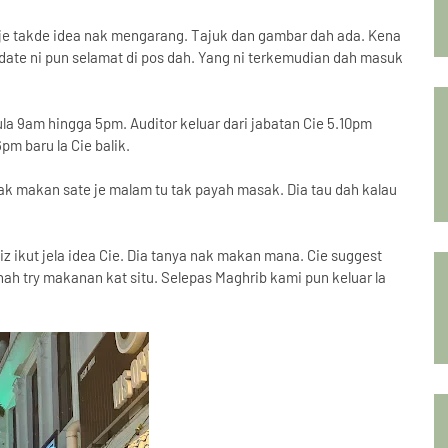
ft je takde idea nak mengarang. Tajuk dan gambar dah ada. Kena
 date ni pun selamat di pos dah. Yang ni terkemudian dah masuk
a 9am hingga 5pm. Auditor keluar dari jabatan Cie 5.10pm
pm baru la Cie balik.
ak makan sate je malam tu tak payah masak. Dia tau dah kalau
iz ikut jela idea Cie. Dia tanya nak makan mana. Cie suggest
ah try makanan kat situ. Selepas Maghrib kami pun keluar la