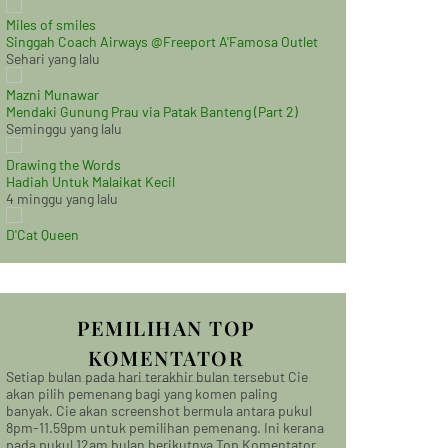
Miles of smiles
Singgah Coach Airways @Freeport A'Famosa Outlet
Sehari yang lalu
Mazni Munawar
Mendaki Gunung Prau via Patak Banteng (Part 2)
Seminggu yang lalu
Drawing the Words
Hadiah Untuk Malaikat Kecil
4 minggu yang lalu
D'Cat Queen
PEMILIHAN TOP
KOMENTATOR
Setiap bulan pada hari terakhir bulan tersebut Cie
akan pilih pemenang bagi yang komen paling
banyak. Cie akan screenshot bermula antara pukul
8pm-11.59pm untuk pemilihan pemenang. Ini kerana
pada pukul 12am bulan berikutnya Top Komentator