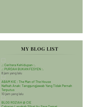
MY BLOG LIST
.: Ceritera Kehidupan :.
.: PURDAH BUKAN FESYEN :.
8 jam yang lalu
ABAM KIE : The Man of The House
Nafkah Anak: Tanggungjawab Yang Tidak Pernah
Terputus
10 jam yang lalu
BLOG ROZIAH @ CIE
Cabaran Langkah Sihat Itu Saya Tamat