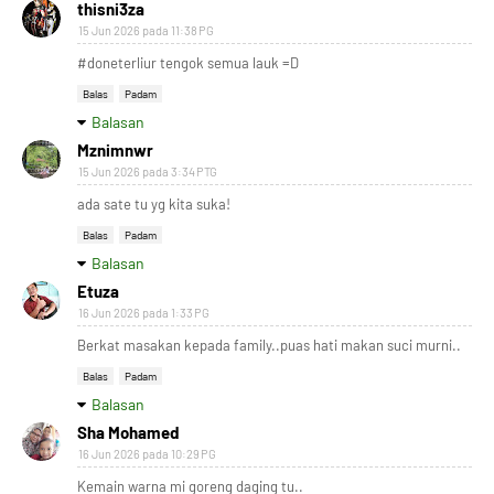
thisni3za
15 Jun 2026 pada 11:38 PG
#doneterliur tengok semua lauk =D
Balas
Padam
Balasan
Mznimnwr
15 Jun 2026 pada 3:34 PTG
ada sate tu yg kita suka!
Balas
Padam
Balasan
Etuza
16 Jun 2026 pada 1:33 PG
Berkat masakan kepada family..puas hati makan suci murni..
Balas
Padam
Balasan
Sha Mohamed
16 Jun 2026 pada 10:29 PG
Kemain warna mi goreng daging tu..