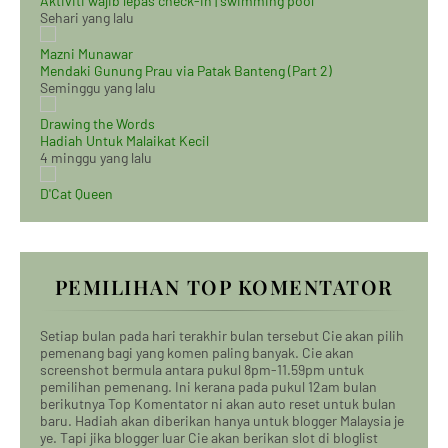
Aktiviti wajib lepas check-in | swimming pool
Sehari yang lalu
Mazni Munawar
Mendaki Gunung Prau via Patak Banteng (Part 2)
Seminggu yang lalu
Drawing the Words
Hadiah Untuk Malaikat Kecil
4 minggu yang lalu
D'Cat Queen
PEMILIHAN TOP KOMENTATOR
Setiap bulan pada hari terakhir bulan tersebut Cie akan pilih
pemenang bagi yang komen paling banyak. Cie akan
screenshot bermula antara pukul 8pm-11.59pm untuk
pemilihan pemenang. Ini kerana pada pukul 12am bulan
berikutnya Top Komentator ni akan auto reset untuk bulan
baru. Hadiah akan diberikan hanya untuk blogger Malaysia je
ye. Tapi jika blogger luar Cie akan berikan slot di bloglist