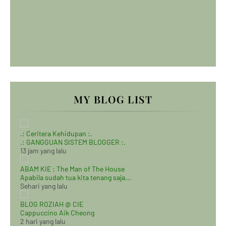
MY BLOG LIST
.: Ceritera Kehidupan :.
.: GANGGUAN SISTEM BLOGGER :.
13 jam yang lalu
ABAM KIE : The Man of The House
Apabila sudah tua kita tenang saja...
Sehari yang lalu
BLOG ROZIAH @ CIE
Cappuccino Aik Cheong
2 hari yang lalu