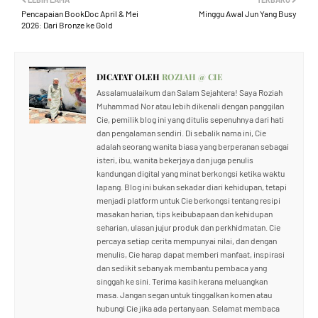
Pencapaian BookDoc April & Mei
Minggu Awal Jun Yang Busy
2026: Dari Bronze ke Gold
DICATAT OLEH
ROZIAH @ CIE
Assalamualaikum dan Salam Sejahtera! Saya Roziah
Muhammad Nor atau lebih dikenali dengan panggilan
Cie, pemilik blog ini yang ditulis sepenuhnya dari hati
dan pengalaman sendiri. Di sebalik nama ini, Cie
adalah seorang wanita biasa yang berperanan sebagai
isteri, ibu, wanita bekerjaya dan juga penulis
kandungan digital yang minat berkongsi ketika waktu
lapang. Blog ini bukan sekadar diari kehidupan, tetapi
menjadi platform untuk Cie berkongsi tentang resipi
masakan harian, tips keibubapaan dan kehidupan
seharian, ulasan jujur produk dan perkhidmatan. Cie
percaya setiap cerita mempunyai nilai, dan dengan
menulis, Cie harap dapat memberi manfaat, inspirasi
dan sedikit sebanyak membantu pembaca yang
singgah ke sini. Terima kasih kerana meluangkan
masa. Jangan segan untuk tinggalkan komen atau
hubungi Cie jika ada pertanyaan. Selamat membaca