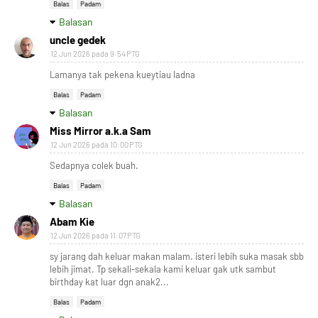
Balas
Padam
Balasan
uncle gedek
12 Jun 2026 pada 9:54 PTG
Lamanya tak pekena kueytiau ladna
Balas
Padam
Balasan
Miss Mirror a.k.a Sam
12 Jun 2026 pada 10:00 PTG
Sedapnya colek buah.
Balas
Padam
Balasan
Abam Kie
12 Jun 2026 pada 11:07 PTG
sy jarang dah keluar makan malam. isteri lebih suka masak sbb
lebih jimat. Tp sekali-sekala kami keluar gak utk sambut
birthday kat luar dgn anak2...
Balas
Padam