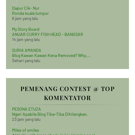
Dapur Cik- Nur
Ronda kuala lumpur
6 jam yang lalu
My Story Board
ANUAR CURRY FISH HEAD - BANGSAR
14 jam yang lalu
SURIA AMANDA
Blog Kawan Kawan Kena Removed? Why....
Sehari yang lalu
PEMENANG CONTEST @ TOP
KOMENTATOR
PESONA ETUZA
Ngeri Apabila Blog Tiba-Tiba Dihilangkan.
23 jam yang lalu
Miles of smiles