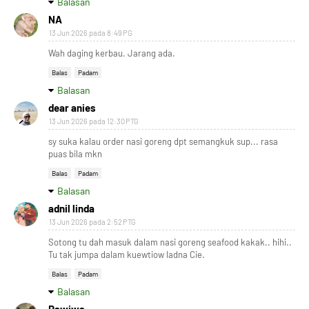
Balasan
NA
13 Jun 2026 pada 8:49 PG
Wah daging kerbau. Jarang ada.
Balas
Padam
Balasan
dear anies
13 Jun 2026 pada 12:30 PTG
sy suka kalau order nasi goreng dpt semangkuk sup... rasa
puas bila mkn
Balas
Padam
Balasan
adnil linda
13 Jun 2026 pada 2:52 PTG
Sotong tu dah masuk dalam nasi goreng seafood kakak.. hihi..
Tu tak jumpa dalam kuewtiow ladna Cie.
Balas
Padam
Balasan