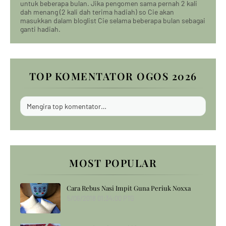
untuk beberapa bulan. Jika pengomen sama pernah 2 kali
dah menang (2 kali dah terima hadiah) so Cie akan
masukkan dalam bloglist Cie selama beberapa bulan sebagai
ganti hadiah.
TOP KOMENTATOR OGOS 2026
Mengira top komentator…
MOST POPULAR
Cara Rebus Nasi Impit Guna Periuk Noxxa
5/06/2018 01:34:00 PTG