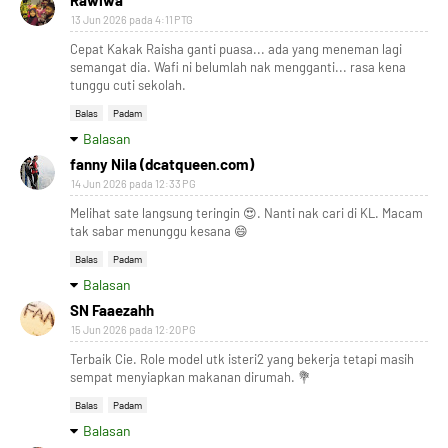
Rawiwa
13 Jun 2026 pada 4:11 PTG
Cepat Kakak Raisha ganti puasa... ada yang meneman lagi
semangat dia. Wafi ni belumlah nak mengganti... rasa kena
tunggu cuti sekolah.
Balas
Padam
Balasan
fanny Nila (dcatqueen.com)
14 Jun 2026 pada 12:33 PG
Melihat sate langsung teringin 😍. Nanti nak cari di KL. Macam
tak sabar menunggu kesana 😄
Balas
Padam
Balasan
SN Faaezahh
15 Jun 2026 pada 12:20 PG
Terbaik Cie. Role model utk isteri2 yang bekerja tetapi masih
sempat menyiapkan makanan dirumah. 💐
Balas
Padam
Balasan