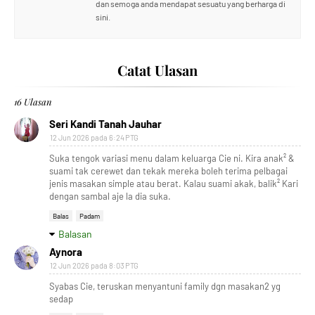
dan semoga anda mendapat sesuatu yang berharga di
sini.
Catat Ulasan
16 Ulasan
Seri Kandi Tanah Jauhar
12 Jun 2026 pada 6:24 PTG
Suka tengok variasi menu dalam keluarga Cie ni. Kira anak² &
suami tak cerewet dan tekak mereka boleh terima pelbagai
jenis masakan simple atau berat. Kalau suami akak, balik² Kari
dengan sambal aje la dia suka.
Balas
Padam
Balasan
Aynora
12 Jun 2026 pada 8:03 PTG
Syabas Cie, teruskan menyantuni family dgn masakan2 yg
sedap