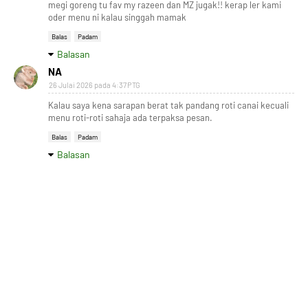
megi goreng tu fav my razeen dan MZ jugak!! kerap ler kami
oder menu ni kalau singgah mamak
Balas
Padam
Balasan
NA
26 Julai 2026 pada 4:37 PTG
Kalau saya kena sarapan berat tak pandang roti canai kecuali
menu roti-roti sahaja ada terpaksa pesan.
Balas
Padam
Balasan