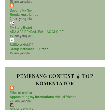
19 jam yang lalu
Dapur Cik- Nur
Ronda kuala lumpur
2 hari yang lalu
My Story Board
ADA APA DENGAN PAULA'S CHOICE
14 jam yang lalu
SURIA AMANDA
Group Marhaban Di Office
15 jam yang lalu
PEMENANG CONTEST @ TOP
KOMENTATOR
Miles of smiles
Appreciating my international virtual friends
22 jam yang lalu
PESONA ETUZA