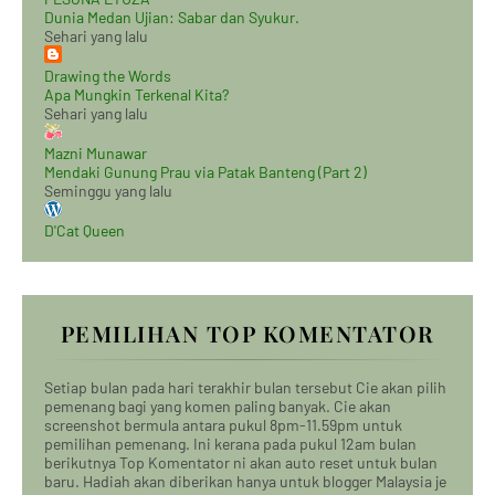
Dunia Medan Ujian: Sabar dan Syukur.
Sehari yang lalu
Drawing the Words
Apa Mungkin Terkenal Kita?
Sehari yang lalu
Mazni Munawar
Mendaki Gunung Prau via Patak Banteng (Part 2)
Seminggu yang lalu
D'Cat Queen
PEMILIHAN TOP KOMENTATOR
Setiap bulan pada hari terakhir bulan tersebut Cie akan pilih
pemenang bagi yang komen paling banyak. Cie akan
screenshot bermula antara pukul 8pm-11.59pm untuk
pemilihan pemenang. Ini kerana pada pukul 12am bulan
berikutnya Top Komentator ni akan auto reset untuk bulan
baru. Hadiah akan diberikan hanya untuk blogger Malaysia je