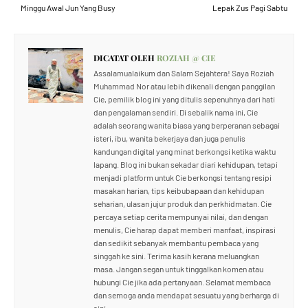
Minggu Awal Jun Yang Busy
Lepak Zus Pagi Sabtu
DICATAT OLEH
ROZIAH @ CIE
Assalamualaikum dan Salam Sejahtera! Saya Roziah
Muhammad Nor atau lebih dikenali dengan panggilan
Cie, pemilik blog ini yang ditulis sepenuhnya dari hati
dan pengalaman sendiri. Di sebalik nama ini, Cie
adalah seorang wanita biasa yang berperanan sebagai
isteri, ibu, wanita bekerjaya dan juga penulis
kandungan digital yang minat berkongsi ketika waktu
lapang. Blog ini bukan sekadar diari kehidupan, tetapi
menjadi platform untuk Cie berkongsi tentang resipi
masakan harian, tips keibubapaan dan kehidupan
seharian, ulasan jujur produk dan perkhidmatan. Cie
percaya setiap cerita mempunyai nilai, dan dengan
menulis, Cie harap dapat memberi manfaat, inspirasi
dan sedikit sebanyak membantu pembaca yang
singgah ke sini. Terima kasih kerana meluangkan
masa. Jangan segan untuk tinggalkan komen atau
hubungi Cie jika ada pertanyaan. Selamat membaca
dan semoga anda mendapat sesuatu yang berharga di