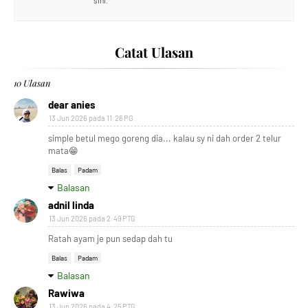
sini.
Catat Ulasan
10 Ulasan
dear anies
13 Jun 2026 pada 11:26 PG
simple betul mego goreng dia... kalau sy ni dah order 2 telur
mata😁
Balas
Padam
Balasan
adnil linda
13 Jun 2026 pada 2:49 PTG
Ratah ayam je pun sedap dah tu
Balas
Padam
Balasan
Rawiwa
13 Jun 2026 pada 4:25 PTG