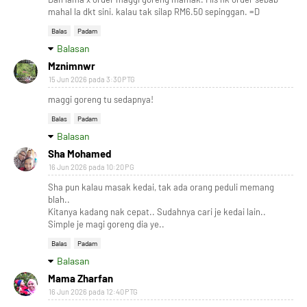
mahal la dkt sini. kalau tak silap RM6.50 sepinggan. =D
Balas
Padam
Balasan
Mznimnwr
15 Jun 2026 pada 3:30 PTG
maggi goreng tu sedapnya!
Balas
Padam
Balasan
Sha Mohamed
16 Jun 2026 pada 10:20 PG
Sha pun kalau masak kedai, tak ada orang peduli memang
blah..
Kitanya kadang nak cepat.. Sudahnya cari je kedai lain..
Simple je magi goreng dia ye..
Balas
Padam
Balasan
Mama Zharfan
16 Jun 2026 pada 12:40 PTG