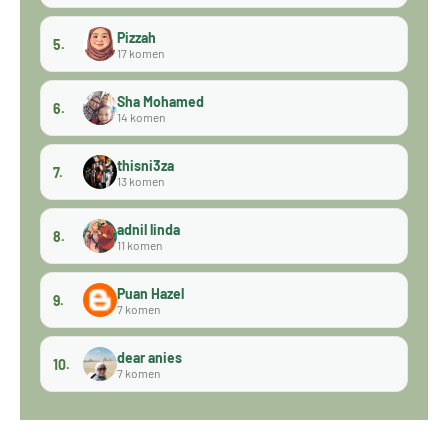
Pizzah
5.
17 komen
Sha Mohamed
6.
14 komen
thisni3za
7.
13 komen
adnil linda
8.
11 komen
Puan Hazel
9.
7 komen
dear anies
10.
7 komen