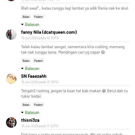
Blah awal².. kalau tunggu lagi lambat ya adik Rania nak ke skul.
Balas
Padam
Balasan
fanny Nila (dcatqueen.com)
14 Jun 2026 pada 12:37 PG
Yalah kalau lambat sangat, sementara kita rushing, memang
tak nak tunggu lama. Mendingan cari yg cepat 😄
Balas
Padam
Balasan
SN Faaezahh
15 Jun 2026 pada 12:13 PG
Tengah2 rushing, jangan la buat hal bab makan 😁 Betul dah tu
tukar kedai.
Balas
Padam
Balasan
thisni3za
15 Jun 2026 pada 11:32 PG
Dah lama x order maggi goreng mamak. Mls nk order sebab