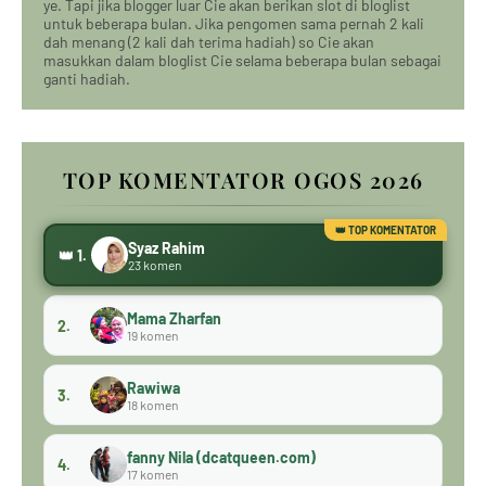
ye. Tapi jika blogger luar Cie akan berikan slot di bloglist
untuk beberapa bulan. Jika pengomen sama pernah 2 kali
dah menang (2 kali dah terima hadiah) so Cie akan
masukkan dalam bloglist Cie selama beberapa bulan sebagai
ganti hadiah.
TOP KOMENTATOR OGOS 2026
Syaz Rahim
👑 1.
23 komen
Mama Zharfan
2.
19 komen
Rawiwa
3.
18 komen
fanny Nila (dcatqueen.com)
4.
17 komen