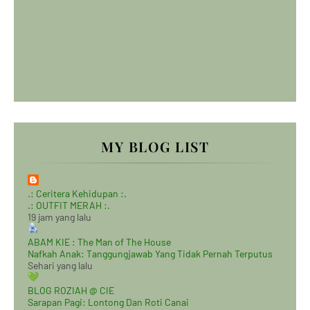
MY BLOG LIST
.: Ceritera Kehidupan :.
.: OUTFIT MERAH :.
19 jam yang lalu
ABAM KIE : The Man of The House
Nafkah Anak: Tanggungjawab Yang Tidak Pernah Terputus
Sehari yang lalu
BLOG ROZIAH @ CIE
Sarapan Pagi: Lontong Dan Roti Canai