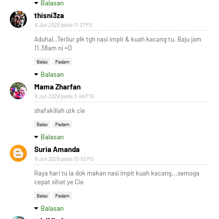
Balasan
thisni3za
8 Jun 2026 pada 11:37 PG
Aduhai..Terliur plk tgh nasi impit & kuah kacang tu. Baju jam
11.38am ni =D
Balas
Padam
Balasan
Mama Zharfan
8 Jun 2026 pada 3:49 PTG
shafakillah utk cie
Balas
Padam
Balasan
Suria Amanda
9 Jun 2026 pada 10:52 PG
Raya hari tu la dok makan nasi impit kuah kacang...semoga
cepat sihat ye Cie
Balas
Padam
Balasan