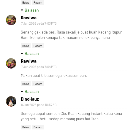
Balas
Padam
Balasan
Rawiwa
7 Jun 2026 pada 7:03 PTG
Senang gak ada pes. Rasa sekali je buat kuah kacang itupun
Bami komplen kenapa tak macam nenek punya huhu
Balas
Padam
Balasan
Rawiwa
7 Jun 2026 pada 7:04 PTG
Makan ubat Cie, semoga lekas sembuh.
Balas
Padam
Balasan
DinoHauz
8 Jun 2026 pada 10:57 PG
Semoga cepat sembuh Cie. Kuah kacang instant kalau kena
yang betul-betul sedap memang puas hati kan
Balas
Padam