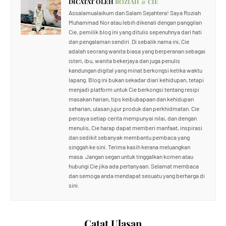
DICATAT OLEH
ROZIAH @ CIE
Assalamualaikum dan Salam Sejahtera! Saya Roziah
Muhammad Nor atau lebih dikenali dengan panggilan
Cie, pemilik blog ini yang ditulis sepenuhnya dari hati
dan pengalaman sendiri. Di sebalik nama ini, Cie
adalah seorang wanita biasa yang berperanan sebagai
isteri, ibu, wanita bekerjaya dan juga penulis
kandungan digital yang minat berkongsi ketika waktu
lapang. Blog ini bukan sekadar diari kehidupan, tetapi
menjadi platform untuk Cie berkongsi tentang resipi
masakan harian, tips keibubapaan dan kehidupan
seharian, ulasan jujur produk dan perkhidmatan. Cie
percaya setiap cerita mempunyai nilai, dan dengan
menulis, Cie harap dapat memberi manfaat, inspirasi
dan sedikit sebanyak membantu pembaca yang
singgah ke sini. Terima kasih kerana meluangkan
masa. Jangan segan untuk tinggalkan komen atau
hubungi Cie jika ada pertanyaan. Selamat membaca
dan semoga anda mendapat sesuatu yang berharga di
sini.
Catat Ulasan