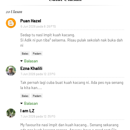
20 Ulasan
Puan Hazel
6 Jun 2026 pada 8:26 PTG
Sedap tu nasi impit kuah kacang.
Si Adik ni pun tiba² selsema. Risau pulak sekolah nak buka dah
ni
Balas
Padam
Balasan
Ezna Khalili
7 Jun 2026 pada 12:23 PG
Tak pernah lagi cuba buat kuah kacang ni. Ada pes nya senang
la kita kan....
Balas
Padam
Balasan
I am LZ
7 Jun 2026 pada 12:35 PG
My favourite nasi impit dan kuah kacang.. Senang sekarang