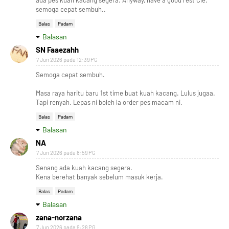
ada pes kuah kacang segera. Anyway, have a good rest Cie,
semoga cepat sembuh..
Balas
Padam
Balasan
SN Faaezahh
7 Jun 2026 pada 12:39 PG
Semoga cepat sembuh.
Masa raya haritu baru 1st time buat kuah kacang. Lulus jugaa.
Tapi renyah. Lepas ni boleh la order pes macam ni.
Balas
Padam
Balasan
NA
7 Jun 2026 pada 8:59 PG
Senang ada kuah kacang segera.
Kena berehat banyak sebelum masuk kerja.
Balas
Padam
Balasan
zana-norzana
7 Jun 2026 pada 9:28 PG