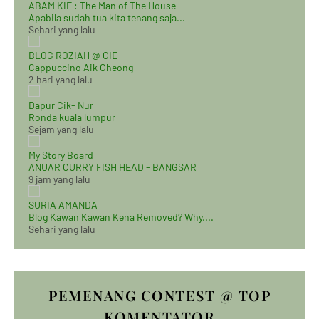
ABAM KIE : The Man of The House
Apabila sudah tua kita tenang saja...
Sehari yang lalu
BLOG ROZIAH @ CIE
Cappuccino Aik Cheong
2 hari yang lalu
Dapur Cik- Nur
Ronda kuala lumpur
Sejam yang lalu
My Story Board
ANUAR CURRY FISH HEAD - BANGSAR
9 jam yang lalu
SURIA AMANDA
Blog Kawan Kawan Kena Removed? Why....
Sehari yang lalu
PEMENANG CONTEST @ TOP
KOMENTATOR