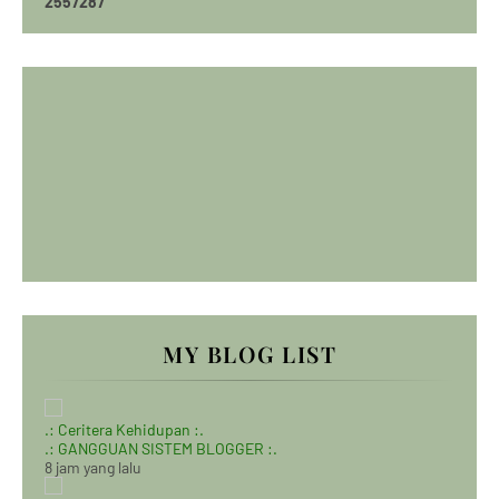
2
5
5
7
2
8
7
MY BLOG LIST
.: Ceritera Kehidupan :.
.: GANGGUAN SISTEM BLOGGER :.
8 jam yang lalu