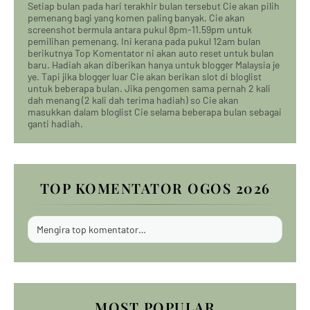
Setiap bulan pada hari terakhir bulan tersebut Cie akan pilih
pemenang bagi yang komen paling banyak. Cie akan
screenshot bermula antara pukul 8pm-11.59pm untuk
pemilihan pemenang. Ini kerana pada pukul 12am bulan
berikutnya Top Komentator ni akan auto reset untuk bulan
baru. Hadiah akan diberikan hanya untuk blogger Malaysia je
ye. Tapi jika blogger luar Cie akan berikan slot di bloglist
untuk beberapa bulan. Jika pengomen sama pernah 2 kali
dah menang (2 kali dah terima hadiah) so Cie akan
masukkan dalam bloglist Cie selama beberapa bulan sebagai
ganti hadiah.
TOP KOMENTATOR OGOS 2026
Mengira top komentator…
MOST POPULAR