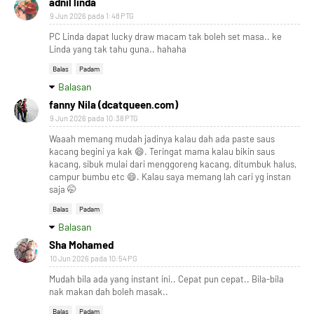
adnil linda
9 Jun 2026 pada 1:48 PTG
PC Linda dapat lucky draw macam tak boleh set masa.. ke
Linda yang tak tahu guna.. hahaha
Balas
Padam
Balasan
fanny Nila (dcatqueen.com)
9 Jun 2026 pada 10:38 PTG
Waaah memang mudah jadinya kalau dah ada paste saus
kacang begini ya kak 😄. Teringat mama kalau bikin saus
kacang, sibuk mulai dari menggoreng kacang, ditumbuk halus,
campur bumbu etc 😄. Kalau saya memang lah cari yg instan
saja 🤭
Balas
Padam
Balasan
Sha Mohamed
10 Jun 2026 pada 10:54 PG
Mudah bila ada yang instant ini.. Cepat pun cepat.. Bila-bila
nak makan dah boleh masak..
Balas
Padam