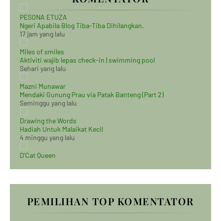
PESONA ETUZA
Ngeri Apabila Blog Tiba-Tiba Dihilangkan.
17 jam yang lalu
Miles of smiles
Aktiviti wajib lepas check-in | swimming pool
Sehari yang lalu
Mazni Munawar
Mendaki Gunung Prau via Patak Banteng (Part 2)
Seminggu yang lalu
Drawing the Words
Hadiah Untuk Malaikat Kecil
4 minggu yang lalu
D'Cat Queen
PEMILIHAN TOP KOMENTATOR