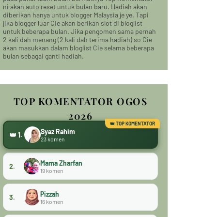
ni akan auto reset untuk bulan baru. Hadiah akan
diberikan hanya untuk blogger Malaysia je ye. Tapi
jika blogger luar Cie akan berikan slot di bloglist
untuk beberapa bulan. Jika pengomen sama pernah
2 kali dah menang (2 kali dah terima hadiah) so Cie
akan masukkan dalam bloglist Cie selama beberapa
bulan sebagai ganti hadiah.
TOP KOMENTATOR OGOS
2026
Syaz Rahim
👑 1.
23 komen
Mama Zharfan
2.
19 komen
Pizzah
3.
16 komen