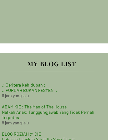
MY BLOG LIST
.: Ceritera Kehidupan :.
.: PURDAH BUKAN FESYEN :.
8 jam yang lalu
ABAM KIE : The Man of The House
Nafkah Anak: Tanggungjawab Yang Tidak Pernah
Terputus
9 jam yang lalu
BLOG ROZIAH @ CIE
Cabaran Langkah Sihat Itu Saya Tamat