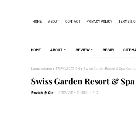
HOME
ABOUT
CONTACT
PRIVACY POLICY
TERMS & C
HOME
ABOUT
REVIEW
RESIPI
SITEM
Laman utama
TRIP/VACATION
Swiss Garden Resort & Spa Kuant
Swiss Garden Resort & Spa
Roziah @ Cie
2/02/2015 11:00:00 PTG