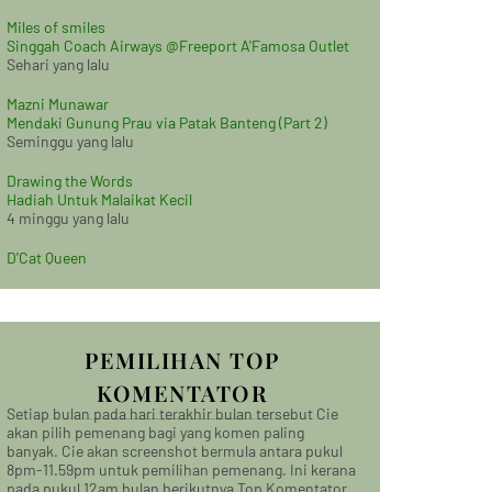
Miles of smiles
Singgah Coach Airways @Freeport A'Famosa Outlet
Sehari yang lalu
Mazni Munawar
Mendaki Gunung Prau via Patak Banteng (Part 2)
Seminggu yang lalu
Drawing the Words
Hadiah Untuk Malaikat Kecil
4 minggu yang lalu
D'Cat Queen
PEMILIHAN TOP
KOMENTATOR
Setiap bulan pada hari terakhir bulan tersebut Cie
akan pilih pemenang bagi yang komen paling
banyak. Cie akan screenshot bermula antara pukul
8pm-11.59pm untuk pemilihan pemenang. Ini kerana
pada pukul 12am bulan berikutnya Top Komentator