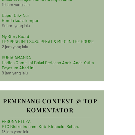
10 jam yang lalu
Dapur Cik- Nur
Ronda kuala lumpur
Sehari yang lalu
My Story Board
LEMPENG INTI SUSU PEKAT & MILO IN THE HOUSE
2 jam yang lalu
SURIA AMANDA
Hadiah Comel Ini Bakal Ceriakan Anak-Anak Yatim
Payasum Ahad Ini
9 jam yang lalu
PEMENANG CONTEST @ TOP
KOMENTATOR
PESONA ETUZA
BTC Bistro Inanam, Kota Kinabalu, Sabah.
18 jam yang lalu