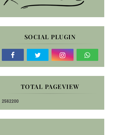
SOCIAL PLUGIN
TOTAL PAGEVIEW
2
5
6
2
2
0
0