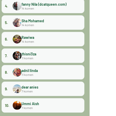
fanny Nila (dcatqueen.com)
4.
14 komen
Sha Mohamed
5.
14 komen
Rawiwa
6.
14 komen
thisni3za
7.
11 komen
adnil linda
8.
11 komen
dear anies
9.
7 komen
Ummi Aish
10.
7 komen