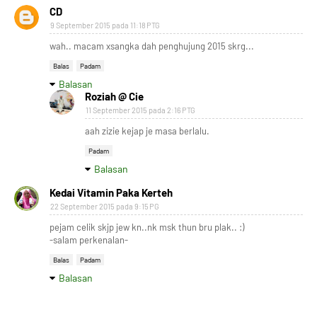
CD
9 September 2015 pada 11:18 PTG
wah.. macam xsangka dah penghujung 2015 skrg...
Balas
Padam
Balasan
Roziah @ Cie
11 September 2015 pada 2:16 PTG
aah zizie kejap je masa berlalu.
Padam
Balasan
Kedai Vitamin Paka Kerteh
22 September 2015 pada 9:15 PG
pejam celik skjp jew kn..nk msk thun bru plak.. :)
-salam perkenalan-
Balas
Padam
Balasan