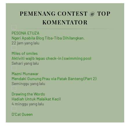
PEMENANG CONTEST @ TOP
KOMENTATOR
PESONA ETUZA
Ngeri Apabila Blog Tiba-Tiba Dihilangkan.
22 jam yang lalu
Miles of smiles
Aktiviti wajib lepas check-in | swimming pool
Sehari yang lalu
Mazni Munawar
Mendaki Gunung Prau via Patak Banteng (Part 2)
Seminggu yang lalu
Drawing the Words
Hadiah Untuk Malaikat Kecil
4 minggu yang lalu
D'Cat Queen