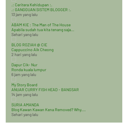
.: Ceritera Kehidupan :.
.: GANGGUAN SISTEM BLOGGER :.
13 jam yang lalu
ABAM KIE : The Man of The House
Apabila sudah tua kita tenang saja...
Sehari yang lalu
BLOG ROZIAH @ CIE
Cappuccino Aik Cheong
2 hari yang lalu
Dapur Cik- Nur
Ronda kuala lumpur
6 jam yang lalu
My Story Board
ANUAR CURRY FISH HEAD - BANGSAR
14 jam yang lalu
SURIA AMANDA
Blog Kawan Kawan Kena Removed? Why....
Sehari yang lalu