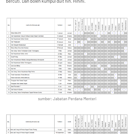
bercuti. Dah boleh kumpul duit nih. Hihihi.
sumber: Jabatan Perdana Menteri