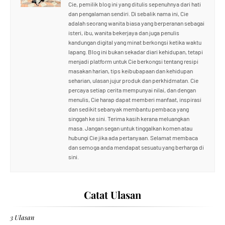
Cie, pemilik blog ini yang ditulis sepenuhnya dari hati
dan pengalaman sendiri. Di sebalik nama ini, Cie
adalah seorang wanita biasa yang berperanan sebagai
isteri, ibu, wanita bekerjaya dan juga penulis
kandungan digital yang minat berkongsi ketika waktu
lapang. Blog ini bukan sekadar diari kehidupan, tetapi
menjadi platform untuk Cie berkongsi tentang resipi
masakan harian, tips keibubapaan dan kehidupan
seharian, ulasan jujur produk dan perkhidmatan. Cie
percaya setiap cerita mempunyai nilai, dan dengan
menulis, Cie harap dapat memberi manfaat, inspirasi
dan sedikit sebanyak membantu pembaca yang
singgah ke sini. Terima kasih kerana meluangkan
masa. Jangan segan untuk tinggalkan komen atau
hubungi Cie jika ada pertanyaan. Selamat membaca
dan semoga anda mendapat sesuatu yang berharga di
sini.
Catat Ulasan
3 Ulasan