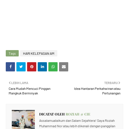
Tags
HARI KELEPASAN AM
LEBIH LAMA
TERBARU
Cara Mudah Mencuci Pinggan
Idea Hantaran Perkahwinan atau
Mangkuk Berminyak
Pertunangan
DICATAT OLEH
ROZIAH @ CIE
Assalamualaikum dan Salam Sejahtera! Saya Roziah
Muhammad Nor atau lebih dikenali dengan panggilan