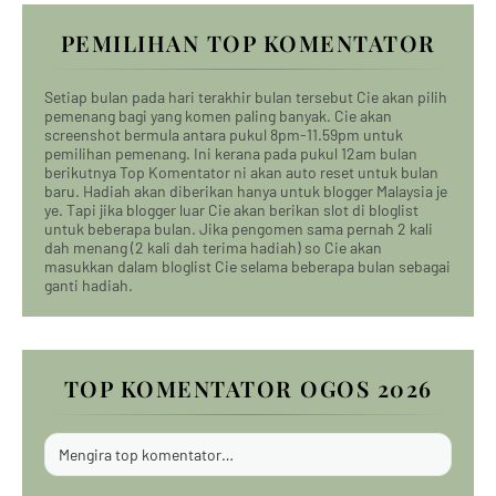
PEMILIHAN TOP KOMENTATOR
Setiap bulan pada hari terakhir bulan tersebut Cie akan pilih
pemenang bagi yang komen paling banyak. Cie akan
screenshot bermula antara pukul 8pm-11.59pm untuk
pemilihan pemenang. Ini kerana pada pukul 12am bulan
berikutnya Top Komentator ni akan auto reset untuk bulan
baru. Hadiah akan diberikan hanya untuk blogger Malaysia je
ye. Tapi jika blogger luar Cie akan berikan slot di bloglist
untuk beberapa bulan. Jika pengomen sama pernah 2 kali
dah menang (2 kali dah terima hadiah) so Cie akan
masukkan dalam bloglist Cie selama beberapa bulan sebagai
ganti hadiah.
TOP KOMENTATOR OGOS 2026
Mengira top komentator…