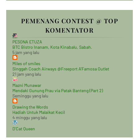
PEMENANG CONTEST @ TOP
KOMENTATOR
PESONA ETUZA
BTC Bistro Inanam, Kota Kinabalu, Sabah.
5 jam yang lalu
Miles of smiles
Singgah Coach Airways @Freeport A'Famosa Outlet
21 jam yang lalu
Mazni Munawar
Mendaki Gunung Prau via Patak Banteng (Part 2)
Seminggu yang lalu
Drawing the Words
Hadiah Untuk Malaikat Kecil
4 minggu yang lalu
D'Cat Queen