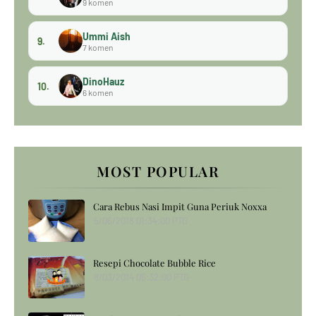
9 komen
Ummi Aish
9.
7 komen
DinoHauz
10.
6 komen
MOST POPULAR
Cara Rebus Nasi Impit Guna Periuk Noxxa
5/06/2018 01:34:00 PTG
Resepi Chocolate Bubble Rice
8/03/2014 05:32:00 PTG