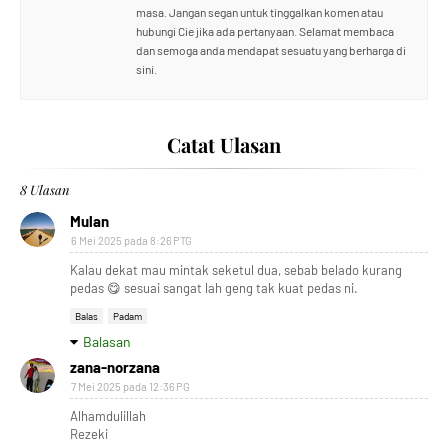
masa. Jangan segan untuk tinggalkan komen atau
hubungi Cie jika ada pertanyaan. Selamat membaca
dan semoga anda mendapat sesuatu yang berharga di
sini.
Catat Ulasan
8 Ulasan
Mulan
6 Mei 2025 pada 8:26 PTG
Kalau dekat mau mintak seketul dua, sebab belado kurang
pedas 😋 sesuai sangat lah geng tak kuat pedas ni.
Balas
Padam
Balasan
zana-norzana
7 Mei 2025 pada 12:36 PG
Alhamdulillah
Rezeki