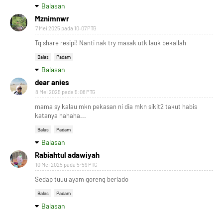
Balasan
Mznimnwr
7 Mei 2025 pada 10:07 PTG
Tq share resipi! Nanti nak try masak utk lauk bekallah
Balas
Padam
Balasan
dear anies
8 Mei 2025 pada 5:08 PTG
mama sy kalau mkn pekasan ni dia mkn sikit2 takut habis
katanya hahaha...
Balas
Padam
Balasan
Rabiahtul adawiyah
10 Mei 2025 pada 5:59 PTG
Sedap tuuu ayam goreng berlado
Balas
Padam
Balasan