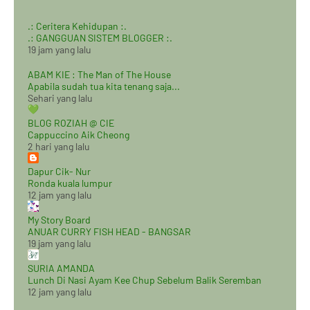
.: Ceritera Kehidupan :.
.: GANGGUAN SISTEM BLOGGER :.
19 jam yang lalu
ABAM KIE : The Man of The House
Apabila sudah tua kita tenang saja...
Sehari yang lalu
BLOG ROZIAH @ CIE
Cappuccino Aik Cheong
2 hari yang lalu
Dapur Cik- Nur
Ronda kuala lumpur
12 jam yang lalu
My Story Board
ANUAR CURRY FISH HEAD - BANGSAR
19 jam yang lalu
SURIA AMANDA
Lunch Di Nasi Ayam Kee Chup Sebelum Balik Seremban
12 jam yang lalu