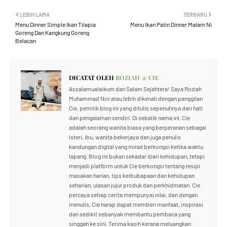
LEBIH LAMA
TERBARU
Menu Dinner Simple Ikan Tilapia
Menu Ikan Patin Dinner Malam Ni
Goreng Dan Kangkung Goreng
Belacan
DICATAT OLEH
ROZIAH @ CIE
Assalamualaikum dan Salam Sejahtera! Saya Roziah
Muhammad Nor atau lebih dikenali dengan panggilan
Cie, pemilik blog ini yang ditulis sepenuhnya dari hati
dan pengalaman sendiri. Di sebalik nama ini, Cie
adalah seorang wanita biasa yang berperanan sebagai
isteri, ibu, wanita bekerjaya dan juga penulis
kandungan digital yang minat berkongsi ketika waktu
lapang. Blog ini bukan sekadar diari kehidupan, tetapi
menjadi platform untuk Cie berkongsi tentang resipi
masakan harian, tips keibubapaan dan kehidupan
seharian, ulasan jujur produk dan perkhidmatan. Cie
percaya setiap cerita mempunyai nilai, dan dengan
menulis, Cie harap dapat memberi manfaat, inspirasi
dan sedikit sebanyak membantu pembaca yang
singgah ke sini. Terima kasih kerana meluangkan