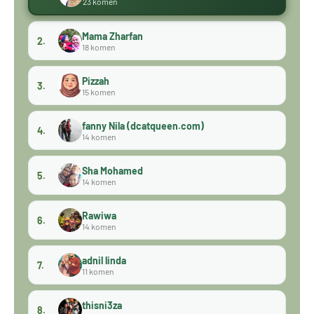
23 komen
Mama Zharfan
2.
18 komen
Pizzah
3.
15 komen
fanny Nila (dcatqueen.com)
4.
14 komen
Sha Mohamed
5.
14 komen
Rawiwa
6.
14 komen
adnil linda
7.
11 komen
thisni3za
8.