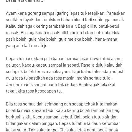
besar letak air sikit.
Ayam kena goreng sampai garing lepas tu ketepikan. Panaskan
sedikit minyak dan tumiskan bahan blend tadi sehingga masak.
Kalau dah agak kering tambahkan air. Bagi cili tu betul-betul
masak. Bila agak dah masak cili tu boleh la tambah gula. Gula
pasir boleh, gula nise boleh, gula melaka boleh. Mana-mana
yang ada kat rumah je.
Lepas tu masukkan pula bahan perasa, asam jawa atau asam
gelugor. Kacau-kacau sampai la sebati. Rasa la dulu kalau dah
sedap ok boleh terus masuk ayam. Tapi kalau tak sedap adjust
dulu rasa tu pastikan ada rasa masin, manis semua tu la.
Jangan manis sangat nanti tak sedap. Agak-agak jela ikut
tekak kita rasa kesedapan tu.
Bila rasa semua dah seimbang dan sedap tekak kita makan
boleh la masuk ayam tadi. Kalau kering boleh tambah air bagi
berkuah sikit. Kacau sampai sebati. Dah boleh tutup air dan
hidangakan dalam pinggan. Lepas tu tabur la daun ketumbar
kalau suka. Tak suka takpe. Cie suka letak nanti anak-anak