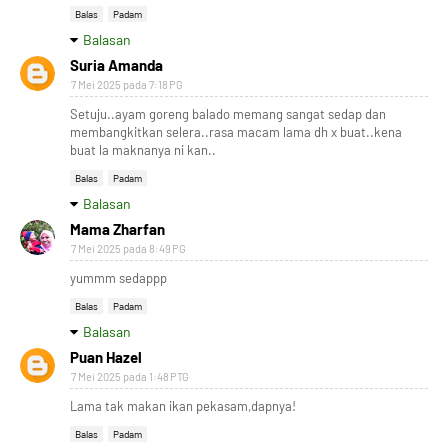
Balas
Padam
Balasan
Suria Amanda
7 Mei 2025 pada 7:18 PG
Setuju..ayam goreng balado memang sangat sedap dan
membangkitkan selera..rasa macam lama dh x buat..kena
buat la maknanya ni kan..
Balas
Padam
Balasan
Mama Zharfan
7 Mei 2025 pada 8:49 PG
yummm sedappp
Balas
Padam
Balasan
Puan Hazel
7 Mei 2025 pada 1:48 PTG
Lama tak makan ikan pekasam,dapnya!
Balas
Padam