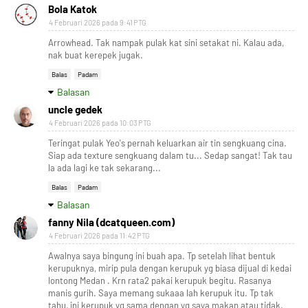
Bola Katok
4 Februari 2026 pada 9:41 PTG
Arrowhead. Tak nampak pulak kat sini setakat ni. Kalau ada,
nak buat kerepek jugak.
Balas
Padam
Balasan
uncle gedek
4 Februari 2026 pada 10:03 PTG
Teringat pulak Yeo's pernah keluarkan air tin sengkuang cina.
Siap ada texture sengkuang dalam tu... Sedap sangat! Tak tau
la ada lagi ke tak sekarang...
Balas
Padam
Balasan
fanny Nila (dcatqueen.com)
4 Februari 2026 pada 11:42 PTG
Awalnya saya bingung ini buah apa. Tp setelah lihat bentuk
kerupuknya, mirip pula dengan kerupuk yg biasa dijual di kedai
lontong Medan . Krn rata2 pakai kerupuk begitu. Rasanya
manis gurih. Saya memang sukaaa lah kerupuk itu. Tp tak
tahu, ini kerupuk yg sama dengan yg saya makan atau tidak.