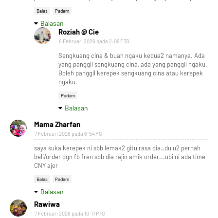
Balas
Padam
Balasan
Roziah @ Cie
6 Februari 2026 pada 2:09 PTG
Sengkuang cina & buah ngaku kedua2 namanya. Ada
yang panggil sengkuang cina, ada yang panggil ngaku.
Boleh panggil kerepek sengkuang cina atau kerepek
ngaku.
Padam
Balasan
Mama Zharfan
7 Februari 2026 pada 6:54 PG
saya suka kerepek ni sbb lemak2 gitu rasa dia..dulu2 pernah
beli/order dgn fb fren sbb dia rajin amik order...ubi ni ada time
CNY ajer
Balas
Padam
Balasan
Rawiwa
7 Februari 2026 pada 10:17 PTG