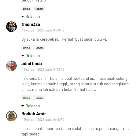
tengok Netflix
Balas
Padam
Balasan
thisni3za
4 Februari 2026 pada 8:49 PG
Sy suka la kerepek ni...Pernah buat sndiri dulu =D
Balas
Padam
Balasan
adnil linda
4 Februari 2026 pada 9:33 PG
nak kena beli ni, boleh la buat wekeend ni.. masa anak sulung
lahir, kuning kemain tinggi,,,orang semua suruh cari sengkuang
cina.. mana lah nak cari bulan 9.. hahhaa...
Balas
Padam
Balasan
Rodiah Amir
4 Februari 2026 pada 9:48 PG
pernah buat beberapa tahun sudah. lepas tu penat sangat rasa
tapi sedap