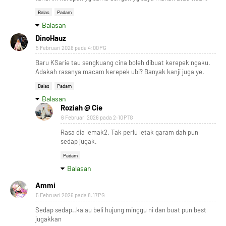
Balas
Padam
Balasan
DinoHauz
5 Februari 2026 pada 4:00 PG
Baru KSarie tau sengkuang cina boleh dibuat kerepek ngaku.
Adakah rasanya macam kerepek ubi? Banyak kanji juga ye.
Balas
Padam
Balasan
Roziah @ Cie
6 Februari 2026 pada 2:10 PTG
Rasa dia lemak2. Tak perlu letak garam dah pun
sedap jugak.
Padam
Balasan
Ammi
5 Februari 2026 pada 8:17 PG
Sedap sedap..kalau beli hujung minggu ni dan buat pun best
jugakkan