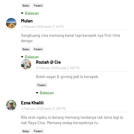
Balas
Padam
Balasan
Mulan
4 Februari 2026 pada 11:44 PG
Sengkuang cina memang kenal tapi kerepek nya first time
dengar.
Balas
Padam
Balasan
Roziah @ Cie
6 Februari 2026 pada 2:09 PTG
Boleh sagat & goreng jadi la kerepek.
Padam
Balasan
Ezna Khalili
4 Februari 2026 pada 12:28 PTG
Bila stok ngaku ni datang memang tandanya tak lama lagi la
nak Raya Cina. Memang sedap kerepeknya tu.
Balas
Padam