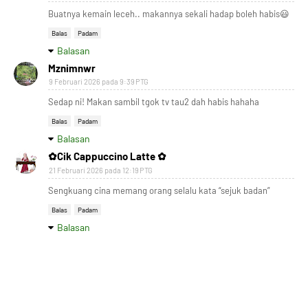
Buatnya kemain leceh.. makannya sekali hadap boleh habis😃
Balas
Padam
Balasan
Mznimnwr
9 Februari 2026 pada 9:39 PTG
Sedap ni! Makan sambil tgok tv tau2 dah habis hahaha
Balas
Padam
Balasan
✿Cik Cappuccino Latte ✿
21 Februari 2026 pada 12:19 PTG
Sengkuang cina memang orang selalu kata “sejuk badan”
Balas
Padam
Balasan