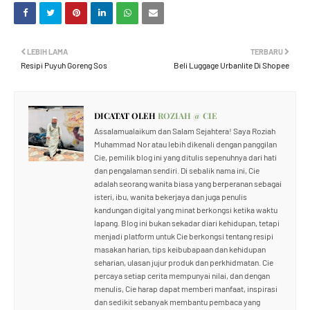
LEBIH LAMA
TERBARU
Resipi Puyuh Goreng Sos
Beli Luggage Urbanlite Di Shopee
DICATAT OLEH
ROZIAH @ CIE
Assalamualaikum dan Salam Sejahtera! Saya Roziah
Muhammad Nor atau lebih dikenali dengan panggilan
Cie, pemilik blog ini yang ditulis sepenuhnya dari hati
dan pengalaman sendiri. Di sebalik nama ini, Cie
adalah seorang wanita biasa yang berperanan sebagai
isteri, ibu, wanita bekerjaya dan juga penulis
kandungan digital yang minat berkongsi ketika waktu
lapang. Blog ini bukan sekadar diari kehidupan, tetapi
menjadi platform untuk Cie berkongsi tentang resipi
masakan harian, tips keibubapaan dan kehidupan
seharian, ulasan jujur produk dan perkhidmatan. Cie
percaya setiap cerita mempunyai nilai, dan dengan
menulis, Cie harap dapat memberi manfaat, inspirasi
dan sedikit sebanyak membantu pembaca yang