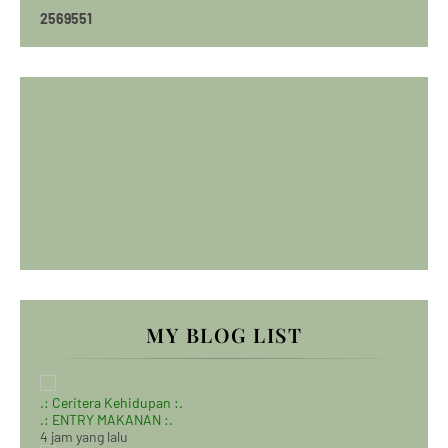
2
5
6
9
5
5
1
MY BLOG LIST
.: Ceritera Kehidupan :.
.: ENTRY MAKANAN :.
4 jam yang lalu