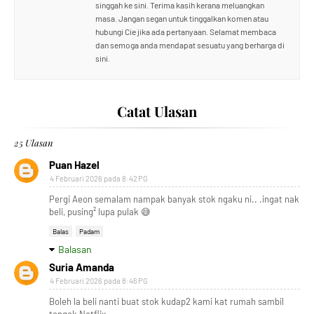
singgah ke sini. Terima kasih kerana meluangkan
masa. Jangan segan untuk tinggalkan komen atau
hubungi Cie jika ada pertanyaan. Selamat membaca
dan semoga anda mendapat sesuatu yang berharga di
sini.
Catat Ulasan
25 Ulasan
Puan Hazel
4 Februari 2026 pada 8:42 PG
Pergi Aeon semalam nampak banyak stok ngaku ni.. .ingat nak
beli, pusing² lupa pulak 😅
Balas
Padam
Balasan
Suria Amanda
4 Februari 2026 pada 8:46 PG
Boleh la beli nanti buat stok kudap2 kami kat rumah sambil