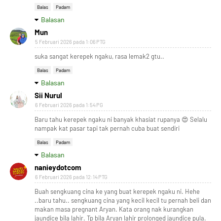
Balas
Padam
Balasan
Mun
5 Februari 2026 pada 1:06 PTG
suka sangat kerepek ngaku, rasa lemak2 gtu..
Balas
Padam
Balasan
Sii Nurul
6 Februari 2026 pada 1:54 PG
Baru tahu kerepek ngaku ni banyak khasiat rupanya 😍 Selalu
nampak kat pasar tapi tak pernah cuba buat sendiri
Balas
Padam
Balasan
nanieydotcom
6 Februari 2026 pada 12:14 PTG
Buah sengkuang cina ke yang buat kerepek ngaku ni. Hehe
..baru tahu.. sengkuang cina yang kecil kecil tu pernah beli dan
makan masa pregnant Aryan. Kata orang nak kurangkan
jaundice bila lahir. Tp bila Aryan lahir prolonged jaundice pula.