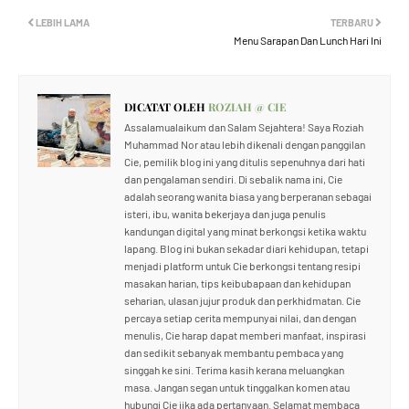
LEBIH LAMA
TERBARU
Menu Sarapan Dan Lunch Hari Ini
DICATAT OLEH
ROZIAH @ CIE
Assalamualaikum dan Salam Sejahtera! Saya Roziah
Muhammad Nor atau lebih dikenali dengan panggilan
Cie, pemilik blog ini yang ditulis sepenuhnya dari hati
dan pengalaman sendiri. Di sebalik nama ini, Cie
adalah seorang wanita biasa yang berperanan sebagai
isteri, ibu, wanita bekerjaya dan juga penulis
kandungan digital yang minat berkongsi ketika waktu
lapang. Blog ini bukan sekadar diari kehidupan, tetapi
menjadi platform untuk Cie berkongsi tentang resipi
masakan harian, tips keibubapaan dan kehidupan
seharian, ulasan jujur produk dan perkhidmatan. Cie
percaya setiap cerita mempunyai nilai, dan dengan
menulis, Cie harap dapat memberi manfaat, inspirasi
dan sedikit sebanyak membantu pembaca yang
singgah ke sini. Terima kasih kerana meluangkan
masa. Jangan segan untuk tinggalkan komen atau
hubungi Cie jika ada pertanyaan. Selamat membaca