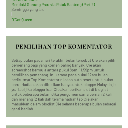
Mendaki Gunung Prau via Patak Banteng (Part 2)
Seminggu yang lalu
D'Cat Queen
PEMILIHAN TOP KOMENTATOR
Setiap bulan pada hari terakhir bulan tersebut Cie akan pilih
pemenang bagi yang komen paling banyak. Cie akan
screenshot bermula antara pukul 8pm-11.59pm untuk
pemilihan pemenang. Ini kerana pada pukul 12am bulan
berikutnya Top Komentator ni akan auto reset untuk bulan
baru. Hadiah akan diberikan hanya untuk blogger Malaysia je
ye. Tapi jika blogger luar Cie akan berikan slot di bloglist
untuk beberapa bulan. Jika pengomen sama pernah 2 kali
dah menang (2 kali dah terima hadiah) so Cie akan
masukkan dalam bloglist Cie selama beberapa bulan sebagai
ganti hadiah.