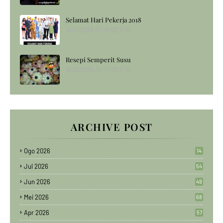
Selamat Hari Pekerja 2018
5/01/2018 01:18:00 PTG
Resepi Semperit Susu
8/03/2014 12:11:00 PTG
ARCHIVE POST
Ogo 2026
14
Jul 2026
54
Jun 2026
49
Mei 2026
68
Apr 2026
57