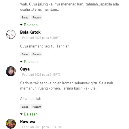
Wah. Cuya julung kalinya menenag kan..tahniah..apabila ada
usaha ..terus maintain..
Balas
Padam
Balasan
Bola Katok
1 Februari 2026 pada 3:39 PTG
Cuya memang lagi tu. Tahniah!
Balas
Padam
Balasan
Cuya
1 Februari 2026 pada 9:41 PTG
Serious tak sangka boleh komen sebanyak gitu. Saja nak
memenuhi ruang komen. Terima kasih kak Cie.
Alhamdulilah
Balas
Padam
Balasan
Rawiwa
1 Februari 2026 pada 10:14 PTG