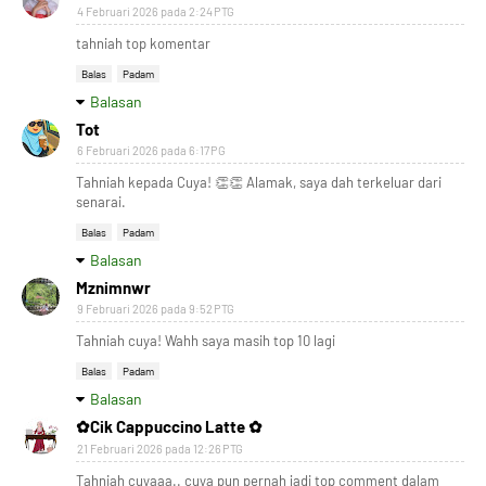
4 Februari 2026 pada 2:24 PTG
tahniah top komentar
Balas
Padam
Balasan
Tot
6 Februari 2026 pada 6:17 PG
Tahniah kepada Cuya! 👏👏 Alamak, saya dah terkeluar dari
senarai.
Balas
Padam
Balasan
Mznimnwr
9 Februari 2026 pada 9:52 PTG
Tahniah cuya! Wahh saya masih top 10 lagi
Balas
Padam
Balasan
✿Cik Cappuccino Latte ✿
21 Februari 2026 pada 12:26 PTG
Tahniah cuyaaa.. cuya pun pernah jadi top comment dalam