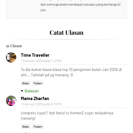
dan semoga anda mendapat sesuatu yang berharga di
sini.
Catat Ulasan
19 Ulasan
Time Traveller
1 Februari 2026 pada 7:47 PG
Tu dia bukan biasa biasa top 10 pengomen bulan Jan 2026 di
sini... Tahniah pd yg menang :D
Balas
Padam
Balasan
Mama Zharfan
1 Februari 2026 pada 8:31 PG
congrats cuya!!! byk betul tu komen2 cuya! selayaknya
menang!
Balas
Padam