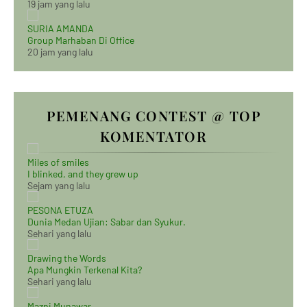
19 jam yang lalu
SURIA AMANDA
Group Marhaban Di Office
20 jam yang lalu
PEMENANG CONTEST @ TOP
KOMENTATOR
Miles of smiles
I blinked, and they grew up
Sejam yang lalu
PESONA ETUZA
Dunia Medan Ujian: Sabar dan Syukur.
Sehari yang lalu
Drawing the Words
Apa Mungkin Terkenal Kita?
Sehari yang lalu
Mazni Munawar