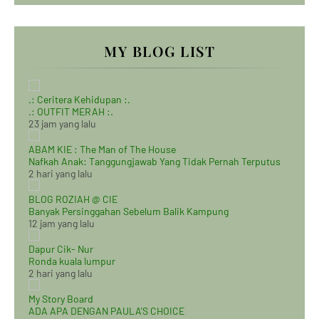
MY BLOG LIST
.: Ceritera Kehidupan :.
.: OUTFIT MERAH :.
23 jam yang lalu
ABAM KIE : The Man of The House
Nafkah Anak: Tanggungjawab Yang Tidak Pernah Terputus
2 hari yang lalu
BLOG ROZIAH @ CIE
Banyak Persinggahan Sebelum Balik Kampung
12 jam yang lalu
Dapur Cik- Nur
Ronda kuala lumpur
2 hari yang lalu
My Story Board
ADA APA DENGAN PAULA'S CHOICE