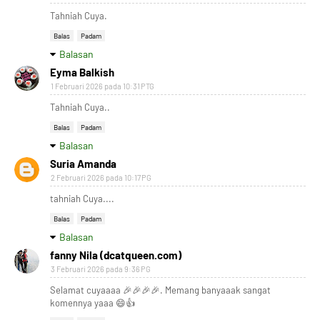
Tahniah Cuya.
Balas
Padam
Balasan
Eyma Balkish
1 Februari 2026 pada 10:31 PTG
Tahniah Cuya..
Balas
Padam
Balasan
Suria Amanda
2 Februari 2026 pada 10:17 PG
tahniah Cuya....
Balas
Padam
Balasan
fanny Nila (dcatqueen.com)
3 Februari 2026 pada 9:36 PG
Selamat cuyaaaa 🎉🎉🎉🎉. Memang banyaaak sangat
komennya yaaa 😄👍