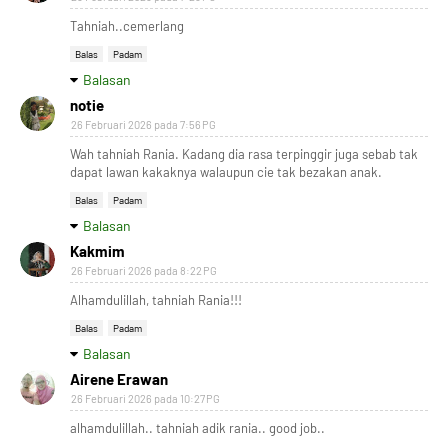
Tahniah..cemerlang
Balas
Padam
Balasan
notie
26 Februari 2026 pada 7:56 PG
Wah tahniah Rania. Kadang dia rasa terpinggir juga sebab tak
dapat lawan kakaknya walaupun cie tak bezakan anak.
Balas
Padam
Balasan
Kakmim
26 Februari 2026 pada 8:22 PG
Alhamdulillah, tahniah Rania!!!
Balas
Padam
Balasan
Airene Erawan
26 Februari 2026 pada 10:27 PG
alhamdulillah.. tahniah adik rania.. good job..