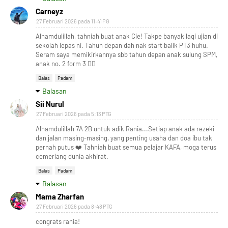
Carneyz
27 Februari 2026 pada 11:41 PG
Alhamdulillah, tahniah buat anak Cie! Takpe banyak lagi ujian di
sekolah lepas ni. Tahun depan dah nak start balik PT3 huhu.
Seram saya memikirkannya sbb tahun depan anak sulung SPM,
anak no. 2 form 3 😮‍💨
Balas
Padam
Balasan
Sii Nurul
27 Februari 2026 pada 5:13 PTG
Alhamdulillah 7A 2B untuk adik Rania...Setiap anak ada rezeki
dan jalan masing-masing, yang penting usaha dan doa ibu tak
pernah putus ❤️ Tahniah buat semua pelajar KAFA, moga terus
cemerlang dunia akhirat.
Balas
Padam
Balasan
Mama Zharfan
27 Februari 2026 pada 8:48 PTG
congrats rania!