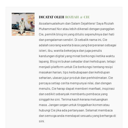
DICATAT OLEH
ROZIAH @ CIE
Assalamualaikum dan Salam Sejahtera! Saya Roziah
Muhammad Nor atau lebih dikenali dengan panggilan
Cie, pemilik blog ini yang ditulis sepenuhnya dari hati
dan pengalaman sendiri. Di sebalik nama ini, Cie
adalah seorang wanita biasa yang berperanan sebagai
isteri, ibu, wanita bekerjaya dan juga penulis
kandungan digital yang minat berkongsi ketika waktu
lapang. Blog ini bukan sekadar diari kehidupan, tetapi
menjadi platform untuk Cie berkongsi tentang resipi
masakan harian, tips keibubapaan dan kehidupan
seharian, ulasan jujur produk dan perkhidmatan. Cie
percaya setiap cerita mempunyai nilai, dan dengan
menulis, Cie harap dapat memberi manfaat, inspirasi
dan sedikit sebanyak membantu pembaca yang
singgah ke sini. Terima kasih kerana meluangkan
masa. Jangan segan untuk tinggalkan komen atau
hubungi Cie jika ada pertanyaan. Selamat membaca
dan semoga anda mendapat sesuatu yang berharga di
sini.