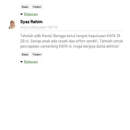
Balas
Padam
Balasan
Syaz Rahim
6 Ogos 2026 pada 7:30 PTG
Tahniah adik Rania! Bangga betul tengok keputusan KAFA 7A
2B ni. Setiap anak ada rezeki dan effort sendiri. Tahniah untuk
pencapaian cemerlang KAFA ni, moga berjaya dunia akhirat!
Balas
Padam
Balasan