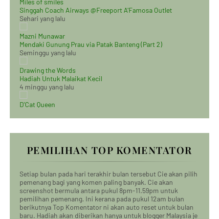
Miles of smiles
Singgah Coach Airways @Freeport A'Famosa Outlet
Sehari yang lalu
Mazni Munawar
Mendaki Gunung Prau via Patak Banteng (Part 2)
Seminggu yang lalu
Drawing the Words
Hadiah Untuk Malaikat Kecil
4 minggu yang lalu
D'Cat Queen
PEMILIHAN TOP KOMENTATOR
Setiap bulan pada hari terakhir bulan tersebut Cie akan pilih
pemenang bagi yang komen paling banyak. Cie akan
screenshot bermula antara pukul 8pm-11.59pm untuk
pemilihan pemenang. Ini kerana pada pukul 12am bulan
berikutnya Top Komentator ni akan auto reset untuk bulan
baru. Hadiah akan diberikan hanya untuk blogger Malaysia je