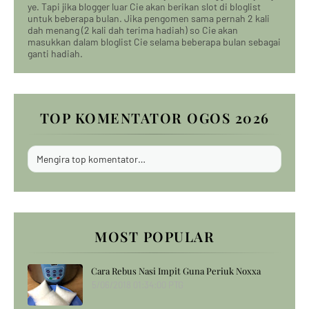
ye. Tapi jika blogger luar Cie akan berikan slot di bloglist
untuk beberapa bulan. Jika pengomen sama pernah 2 kali
dah menang (2 kali dah terima hadiah) so Cie akan
masukkan dalam bloglist Cie selama beberapa bulan sebagai
ganti hadiah.
TOP KOMENTATOR OGOS 2026
Mengira top komentator…
MOST POPULAR
Cara Rebus Nasi Impit Guna Periuk Noxxa
5/06/2018 01:34:00 PTG