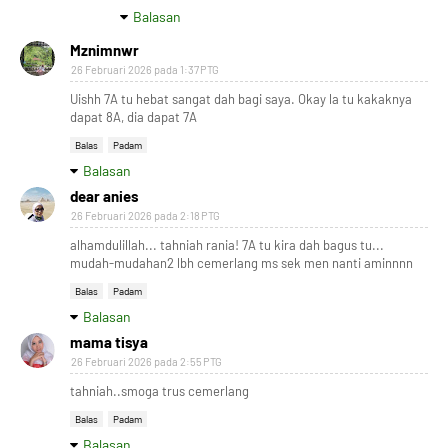
Balasan
Mznimnwr
26 Februari 2026 pada 1:37 PTG
Uishh 7A tu hebat sangat dah bagi saya. Okay la tu kakaknya
dapat 8A, dia dapat 7A
Balas
Padam
Balasan
dear anies
26 Februari 2026 pada 2:18 PTG
alhamdulillah... tahniah rania! 7A tu kira dah bagus tu...
mudah-mudahan2 lbh cemerlang ms sek men nanti aminnnn
Balas
Padam
Balasan
mama tisya
26 Februari 2026 pada 2:55 PTG
tahniah..smoga trus cemerlang
Balas
Padam
Balasan