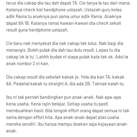
terus dia cakap dia tau dah dapat 7A. Cie tanya la tau dari mana.
Katanya check kat handphone ustazah. Ustazah guru kelas
adik Rania tu anaknya pun sama umur adik Rania. Anaknya
dapat 8A 1B. Katanya ramai kawan-kawan dia check sekali
result guna handphone ustazah.
Cie baru nak menyakat dia nak cakap tak lulus. Nak bagi dia
menangis. Boleh pulak dia dah tau dulu result. Lepas tu dia
cakap ‘ok la tu’. Lahhh budak ni siapa pulak kata tak ok. Adoi la
anak nombor 2 ni kan.
Dia cakap result dia sebelah kakak je. Yela dia kan 7A, kakak
8A. Padahal kakak tu straight A, dia ada 2B. Taknak kalah tu.
Ibu ni tak pernah bandingkan pun anak-anak. Nak apa-apa
kena usaha. Kena rajin belajar. Setiap usaha tu pasti
membuahkan hasil. Bila tengok effort orang dapat semua ni tak
sama dengan effort kita. Apa anak-anak dapat atas usaha
mereka sendiri. Ibu hanya mampu doakan saja kejayaan anak-
anak.