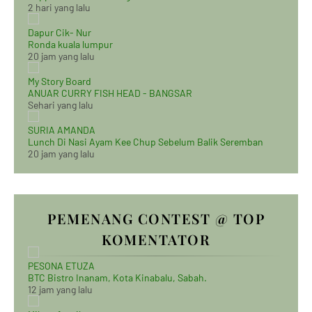
2 hari yang lalu
Dapur Cik- Nur
Ronda kuala lumpur
20 jam yang lalu
My Story Board
ANUAR CURRY FISH HEAD - BANGSAR
Sehari yang lalu
SURIA AMANDA
Lunch Di Nasi Ayam Kee Chup Sebelum Balik Seremban
20 jam yang lalu
PEMENANG CONTEST @ TOP
KOMENTATOR
PESONA ETUZA
BTC Bistro Inanam, Kota Kinabalu, Sabah.
12 jam yang lalu