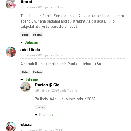
Ammi
26 Februari 2026 pada 6:58 PG
Tahniah adik Rania. Samalah ngan Alip dia kata dia sama mcm
abang 8A, haha padahal abg tu straight As dia ada B 1. Tp
takpelah itu yg terbaik dia dh buat
Balas
Padam
Balasan
adnil linda
26 Februari 2026 pada 7:19 PG
Alhamdulillah...tahniah adik Rania... Hebat tu 8A...
Balas
Padam
Balasan
Roziah @ Cie
26 Februari 2026 pada 7:37 PG
7A linda. 8A tu kakaknya tahun 2023.
Padam
Balasan
Etuza
26 Februari 2026 pada 7:29 PG