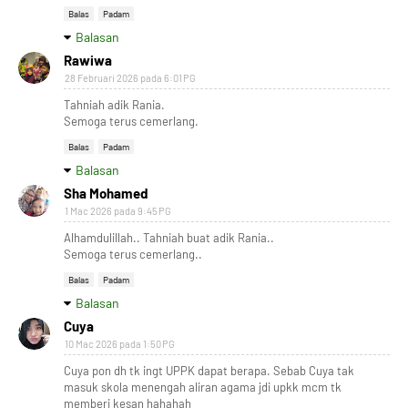
Balas
Padam
Balasan
Rawiwa
28 Februari 2026 pada 6:01 PG
Tahniah adik Rania.
Semoga terus cemerlang.
Balas
Padam
Balasan
Sha Mohamed
1 Mac 2026 pada 9:45 PG
Alhamdulillah.. Tahniah buat adik Rania..
Semoga terus cemerlang..
Balas
Padam
Balasan
Cuya
10 Mac 2026 pada 1:50 PG
Cuya pon dh tk ingt UPPK dapat berapa. Sebab Cuya tak
masuk skola menengah aliran agama jdi upkk mcm tk
memberi kesan hahahah