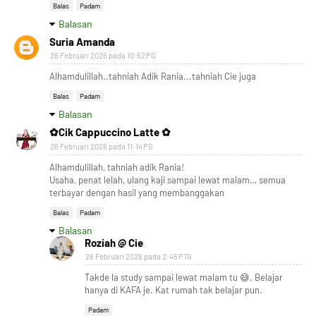
Balas
Padam
Balasan
Suria Amanda
26 Februari 2026 pada 10:52 PG
Alhamdulillah..tahniah Adik Rania...tahniah Cie juga
Balas
Padam
Balasan
✿Cik Cappuccino Latte ✿
26 Februari 2026 pada 11:14 PG
Alhamdulillah, tahniah adik Rania!
Usaha, penat lelah, ulang kaji sampai lewat malam… semua
terbayar dengan hasil yang membanggakan
Balas
Padam
Balasan
Roziah @ Cie
26 Februari 2026 pada 2:45 PTG
Takde la study sampai lewat malam tu 😅. Belajar
hanya di KAFA je. Kat rumah tak belajar pun.
Padam