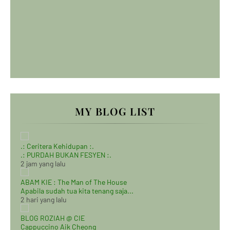
MY BLOG LIST
.: Ceritera Kehidupan :.
.: PURDAH BUKAN FESYEN :.
2 jam yang lalu
ABAM KIE : The Man of The House
Apabila sudah tua kita tenang saja...
2 hari yang lalu
BLOG ROZIAH @ CIE
Cappuccino Aik Cheong