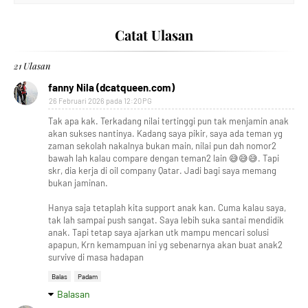
Catat Ulasan
21 Ulasan
fanny Nila (dcatqueen.com)
26 Februari 2026 pada 12:20 PG
Tak apa kak. Terkadang nilai tertinggi pun tak menjamin anak
akan sukses nantinya. Kadang saya pikir, saya ada teman yg
zaman sekolah nakalnya bukan main, nilai pun dah nomor2
bawah lah kalau compare dengan teman2 lain 😅😅😅. Tapi
skr, dia kerja di oil company Qatar. Jadi bagi saya memang
bukan jaminan.
Hanya saja tetaplah kita support anak kan. Cuma kalau saya,
tak lah sampai push sangat. Saya lebih suka santai mendidik
anak. Tapi tetap saya ajarkan utk mampu mencari solusi
apapun, Krn kemampuan ini yg sebenarnya akan buat anak2
survive di masa hadapan
Balas
Padam
Balasan