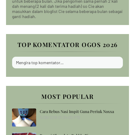
untuk beberapa bulan. Jika pengomen sama pernah 2 kali
dah menang (2 kali dah terima hadiah) so Cie akan
masukkan dalam bloglist Cie selama beberapa bulan sebagai
ganti hadiah.
TOP KOMENTATOR OGOS 2026
Mengira top komentator…
MOST POPULAR
Cara Rebus Nasi Impit Guna Periuk Noxxa
5/06/2018 01:34:00 PTG