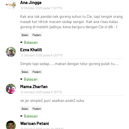
Ana Jingga
12 Oktober 2025 pada 7:32 PTG
Kak ana tak pandai nak goreng suhun tu Cie, tapi tengok orang
masak kat tiktok macam sedap sangat. Kak ana risau kalau
goreng di melekit jadinya, kena berguru dengan Cie ni dik : )
Balas
Padam
Balasan
Ezna Khalili
12 Oktober 2025 pada 8:02 PTG
Simple tapi sedap.....makan dengan telur goreng pulak tu....
Balas
Padam
Balasan
Mama Zharfan
12 Oktober 2025 pada 9:19 PTG
ok jer simple2 pun! asalkan anak2 suka
Balas
Padam
Balasan
Warisan Petani
12 Oktober 2025 pada 10:08 PTG