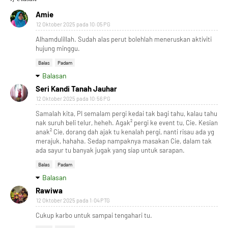
Amie
12 Oktober 2025 pada 10:05 PG
Alhamdulillah. Sudah alas perut bolehlah meneruskan aktiviti
hujung minggu.
Balas
Padam
Balasan
Seri Kandi Tanah Jauhar
12 Oktober 2025 pada 10:56 PG
Samalah kita, PI semalam pergi kedai tak bagi tahu, kalau tahu
nak suruh beli telur, heheh. Agak² pergi ke event tu, Cie. Kesian
anak² Cie, dorang dah ajak tu kenalah pergi, nanti risau ada yg
merajuk, hahaha. Sedap nampaknya masakan Cie, dalam tak
ada sayur tu banyak jugak yang siap untuk sarapan.
Balas
Padam
Balasan
Rawiwa
12 Oktober 2025 pada 1:04 PTG
Cukup karbo untuk sampai tengahari tu.