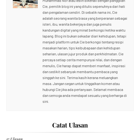
Muhammad Nor atau lebih dikenali dengan panggilan
Cie, pemilik blog ini yang ditulis sepenuhnya dari hati
dan pengalaman sendiri. Di sebalik nama ini, Cie
adalah seorang wanita biasa yang berperanan sebagai
isteri, ibu, wanita bekerjaya dan juga penulis
kandungan digital yang minat berkongsi ketika waktu
lapang. Blog ini bukan sekadar diari kehidupan, tetapi
menjadi platform untuk Cie berkongsi tentang resipi
masakan harian, tips keibubapaan dan kehidupan
seharian, ulasan jujur produk dan perkhidmatan. Cie
percaya setiap cerita mempunyai nilai, dan dengan
menulis, Cie harap dapat memberi manfaat, inspirasi
dan sedikit sebanyak membantu pembaca yang
singgah ke sini. Terima kasih kerana meluangkan
masa. Jangan segan untuk tinggalkan komen atau
hubungi Cie jika ada pertanyaan. Selamat membaca
dan semoga anda mendapat sesuatu yang berharga di
sini.
Catat Ulasan
17 Ulasan