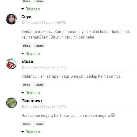
Balas
Padam
Balasan
Cuya
12 Oktober 2025 pada 4:10 PTG
Sedap tu makan... Sama macam ayah, kalau keluar bukan nak
beli bahan2 lain. Disuruh baru nk beli haha
Balas
Padam
Balasan
Etuza
12 Oktober 2025 pada 5:55 PTG
Alahmdulillah, sarapan pagi lumayan..sedap kelihatannya..
Balas
Padam
Balasan
Mznimnwr
12 Oktober 2025 pada 6:40 PTG
Hari sukan negara bertukar jadi hari makan negara 🤭
Balas
Padam
Balasan