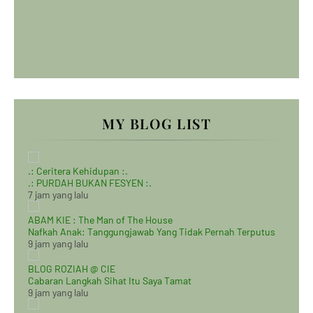
MY BLOG LIST
.: Ceritera Kehidupan :.
.: PURDAH BUKAN FESYEN :.
7 jam yang lalu
ABAM KIE : The Man of The House
Nafkah Anak: Tanggungjawab Yang Tidak Pernah Terputus
9 jam yang lalu
BLOG ROZIAH @ CIE
Cabaran Langkah Sihat Itu Saya Tamat
9 jam yang lalu