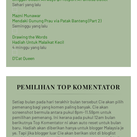
Sehari yang lalu
Mazni Munawar
Mendaki Gunung Prau via Patak Banteng (Part 2)
Seminggu yang lalu
Drawing the Words
Hadiah Untuk Malaikat Kecil
4 minggu yang lalu
D'Cat Queen
PEMILIHAN TOP KOMENTATOR
Setiap bulan pada hari terakhir bulan tersebut Cie akan pilih
pemenang bagi yang komen paling banyak. Cie akan
screenshot bermula antara pukul 8pm-11.59pm untuk
pemilihan pemenang. Ini kerana pada pukul 12am bulan
berikutnya Top Komentator ni akan auto reset untuk bulan
baru. Hadiah akan diberikan hanya untuk blogger Malaysia je
ye. Tapi jika blogger luar Cie akan berikan slot di bloglist