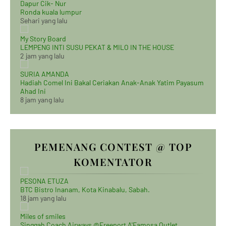
Dapur Cik- Nur
Ronda kuala lumpur
Sehari yang lalu
My Story Board
LEMPENG INTI SUSU PEKAT & MILO IN THE HOUSE
2 jam yang lalu
SURIA AMANDA
Hadiah Comel Ini Bakal Ceriakan Anak-Anak Yatim Payasum
Ahad Ini
8 jam yang lalu
PEMENANG CONTEST @ TOP
KOMENTATOR
PESONA ETUZA
BTC Bistro Inanam, Kota Kinabalu, Sabah.
18 jam yang lalu
Miles of smiles
Singgah Coach Airways @Freeport A'Famosa Outlet