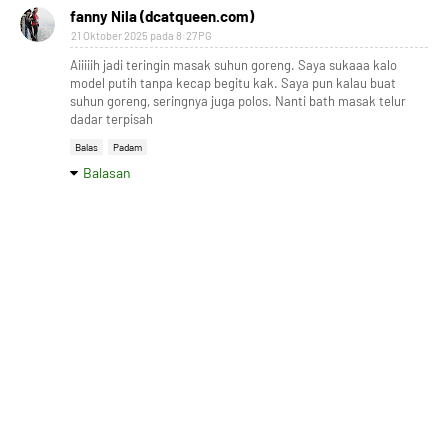
fanny Nila (dcatqueen.com)
21 Oktober 2025 pada 8:27 PG
Aiiiiih jadi teringin masak suhun goreng. Saya sukaaa kalo
model putih tanpa kecap begitu kak. Saya pun kalau buat
suhun goreng, seringnya juga polos. Nanti bath masak telur
dadar terpisah
Balas
Padam
Balasan